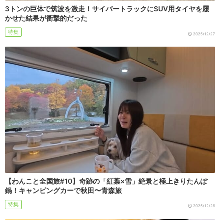
3トンの巨体で筑波を激走！サイバートラックにSUV用タイヤを履
かせた結果が衝撃的だった
特集
2025/12/27
【わんこと全国旅#10】奇跡の「紅葉×雪」絶景と極上きりたんぽ
鍋！キャンピングカーで秋田〜青森旅
特集
2025/12/26