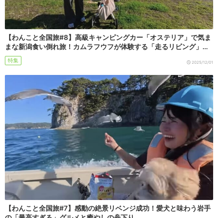
【わんこと全国旅#8】高級キャンピングカー「オステリア」で気ま
まな新潟食い倒れ旅！カムラフウフが体験する「走るリビング」…
特集
2025/12/01
【わんこと全国旅#7】感動の絶景リベンジ成功！愛犬と味わう岩手
の「最高すぎる」グルメと癒やしの舟下り