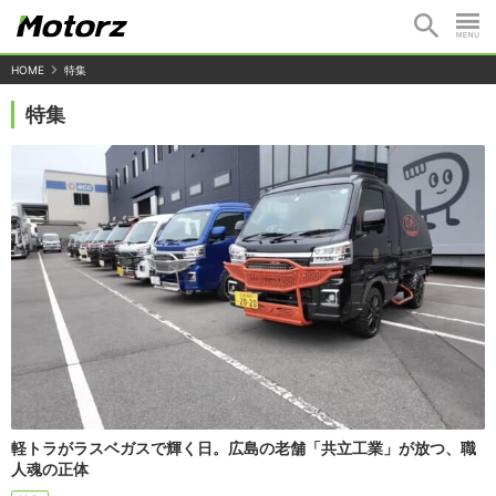
HOME
特集
特集
軽トラがラスベガスで輝く日。広島の老舗「共立工業」が放つ、職
人魂の正体