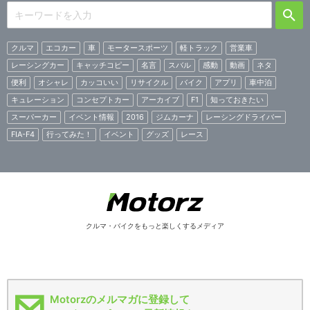
クルマ
エコカー
車
モータースポーツ
軽トラック
営業車
レーシングカー
キャッチコピー
名言
スバル
感動
動画
ネタ
便利
オシャレ
カッコいい
リサイクル
バイク
アプリ
車中泊
キュレーション
コンセプトカー
アーカイブ
F1
知っておきたい
スーパーカー
イベント情報
2016
ジムカーナ
レーシングドライバー
FIA-F4
行ってみた！
イベント
グッズ
レース
クルマ・バイクをもっと楽しくするメディア
Motorzのメルマガに登録して