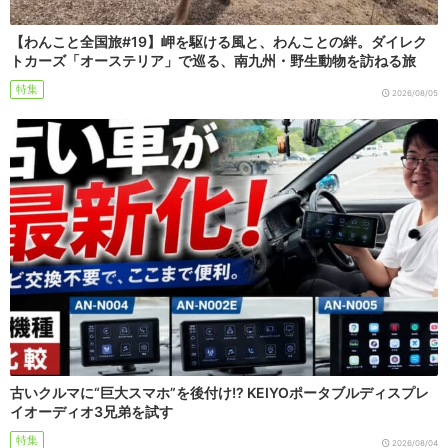
【わんこと全国旅#19】岬を駆ける風と、わんことの絆。ダイレク
トカーズ「オーステリア」で巡る、南九州・野生動物を訪ねる旅
特集
2026/08/05
古いクルマに“巨大スマホ”を後付け!? KEIYOポータブルディスプレ
イオーディオ3兄弟を試す
特集
2026/08/04