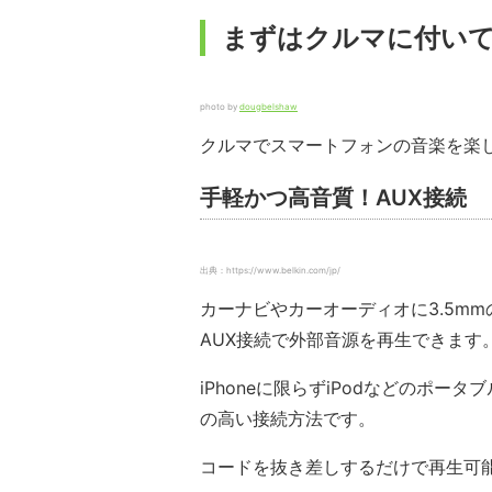
まずはクルマに付いて
photo by
dougbelshaw
クルマでスマートフォンの音楽を楽
手軽かつ高音質！AUX接続
出典：https://www.belkin.com/jp/
カーナビやカーオーディオに3.5m
AUX接続で外部音源を再生できます
iPhoneに限らずiPodなどのポ
の高い接続方法です。
コードを抜き差しするだけで再生可