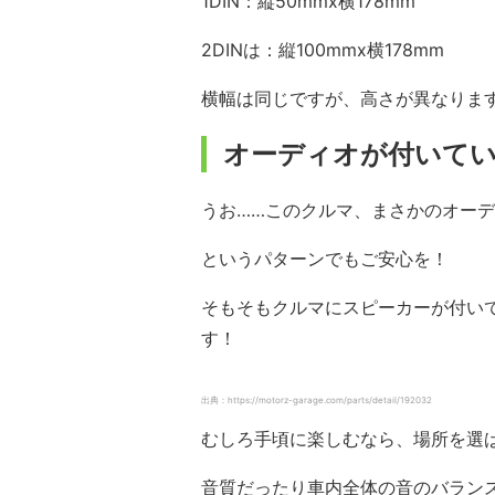
1DIN：縦50mmx横178mm
2DINは：縦100mmx横178mm
横幅は同じですが、高さが異なりま
オーディオが付いて
うお……このクルマ、まさかのオーデ
というパターンでもご安心を！
そもそもクルマにスピーカーが付い
す！
出典：https://motorz-garage.com/parts/detail/192032
むしろ手頃に楽しむなら、場所を選
音質だったり車内全体の音のバラン