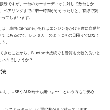
oth接続ですが、一台のカーオーディオに対して数台しか
ったり、ペアリングまでに若干時間がかかったりと、有線で繋
かってしまいます。
ば、車内にiPhoneがあればエンジンをかける度に自動的
利ではあるので、レンタカーのようにその日限りではなく
ょう。
してきたことから、Bluetooth接続でも音質も比較的良いと
ないのでしょうか？
方法
来ないし、USBやAUX端子も無いよ〜！という方もご安心
FMトランスミッターという選択肢がまだ残っています。