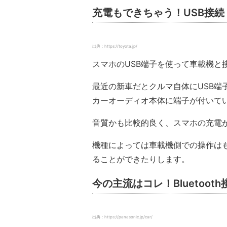
充電もできちゃう！USB接続
出典：https://toyota.jp/
スマホのUSB端子を使って車載機と
最近の新車だとクルマ自体にUSB端
カーオーディオ本体に端子が付いて
音質かも比較的良く、スマホの充電が
機種によっては車載機側での操作は
ることができたりします。
今の主流はコレ！Bluetooth
出典：https://panasonic.jp/car/