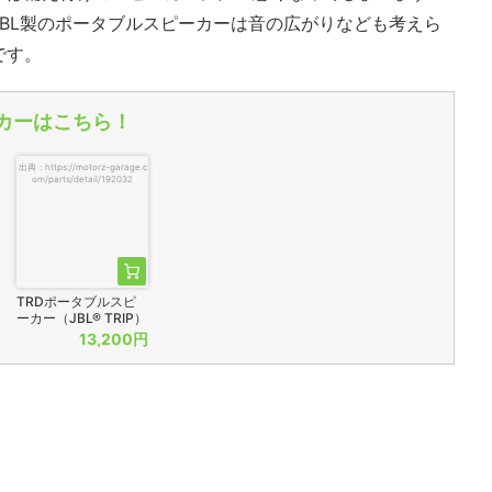
BL製のポータブルスピーカーは音の広がりなども考えら
です。
カーはこちら！
出典：https://motorz-garage.c
om/parts/detail/192032
TRDポータブルスピ
ーカー（JBL® TRIP）
13,200円