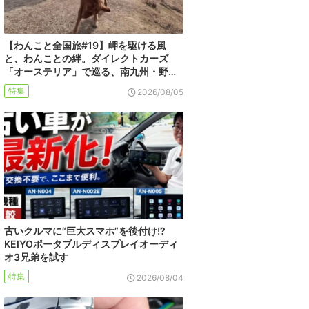
【わんこと全国旅#19】岬を駆ける風
と、わんことの絆。ダイレクトカーズ
「オーステリア」で巡る、南九州・野…
特集
2026/08/05
古いクルマに“巨大スマホ”を後付け!?
KEIYOポータブルディスプレイオーディ
オ3兄弟を試す
特集
2026/08/04