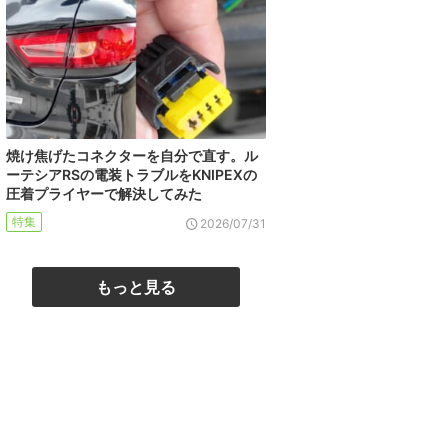
焼け焦げたコネクターを自分で直す。ル
ーテシアRSの電装トラブルをKNIPEXの
圧着プライヤーで解決してみた
特集
2026/07/31
もっと見る