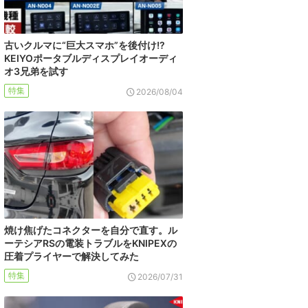
古いクルマに“巨大スマホ”を後付け!?
KEIYOポータブルディスプレイオーディ
オ3兄弟を試す
特集
2026/08/04
焼け焦げたコネクターを自分で直す。ル
ーテシアRSの電装トラブルをKNIPEXの
圧着プライヤーで解決してみた
特集
2026/07/31