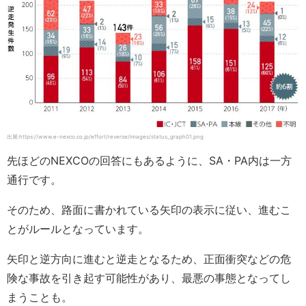
出展:https://www.e-nexco.co.jp/effort/reverse/images/status_graph01.png
先ほどのNEXCOの回答にもあるように、SA・PA内は一方
通行です。
そのため、路面に書かれている矢印の表示に従い、進むこ
とがルールとなっています。
矢印と逆方向に進むと逆走となるため、正面衝突などの危
険な事故を引き起す可能性があり、最悪の事態となってし
まうことも。