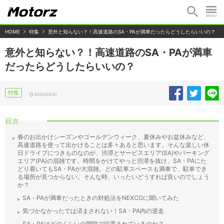
HOME
特集
意外と知らない？！高速道路のSA・PAが満車だったらどうしたらいいの？
意外と知らない？！高速道路のSA・PAが満車
だったらどうしたらいいの？
特集
2020/03/31
目次
春のお出かけシーズンやゴールデンウィーク、夏休みやお盆休みなど、
高速道路を使って出かけることは多々あると思います。そんな楽しい休
日ドライブにつきものなのが、渋滞とサービスエリア(SA)やパーキング
エリア(PA)の混雑です。時間をかけてやっと渋滞を抜け、SA・PAにた
どり着いてもSA・PAが大混雑。どの駐車スペースも満車で、駐車でき
る場所が見つからない。そんな時、いったいどうすれば良いのでしょう
か？
SA・PAが満車だったときの対処法をNEXCOに聞いてみた
気づかなかったでは済まされない！SA・PA内の逆走
SA・PAはどのくらいの間隔で設置されているのか？