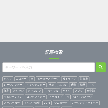
記事検索
クルマ
エコカー
車
モータースポーツ
軽トラック
営業車
レーシングカー
キャッチコピー
名言
スバル
感動
動画
ネタ
便利
オシャレ
カッコいい
リサイクル
バイク
アプリ
車中泊
キュレーション
コンセプトカー
アーカイブ
F1
知っておきたい
スーパーカー
イベント情報
2016
ジムカーナ
レーシングドライバー