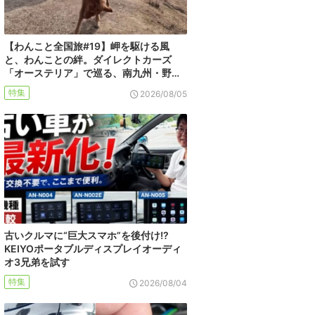
【わんこと全国旅#19】岬を駆ける風
と、わんことの絆。ダイレクトカーズ
「オーステリア」で巡る、南九州・野…
特集
2026/08/05
古いクルマに“巨大スマホ”を後付け!?
KEIYOポータブルディスプレイオーディ
オ3兄弟を試す
特集
2026/08/04