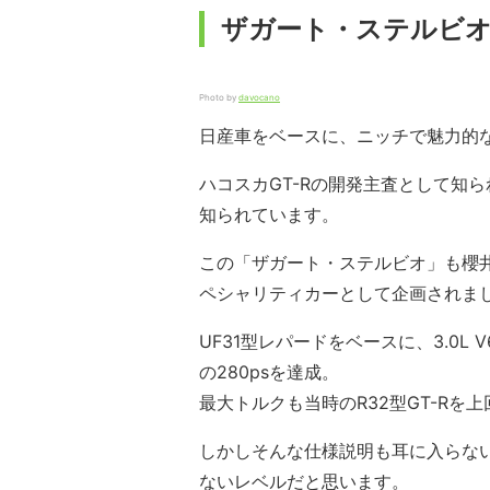
ザガート・ステルビ
Photo by
davocano
日産車をベースに、ニッチで魅力的
ハコスカGT-Rの開発主査として知
知られています。
この「ザガート・ステルビオ」も櫻
ペシャリティカーとして企画されま
UF31型レパードをベースに、3.0
の280psを達成。
最大トルクも当時のR32型GT-Rを上
しかしそんな仕様説明も耳に入らな
ないレベルだと思います。