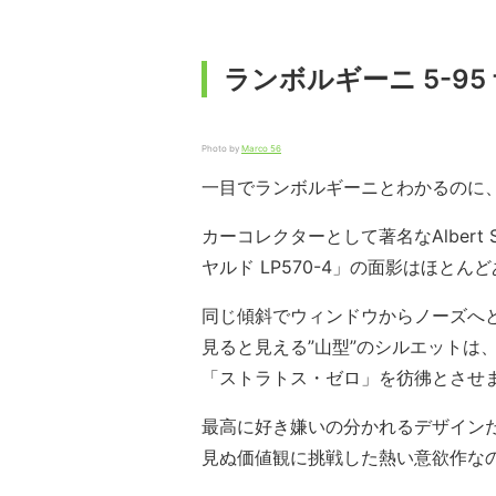
ランボルギーニ 5-95
Photo by
Marco 56
一目でランボルギーニとわかるのに
カーコレクターとして著名なAlbert
ヤルド LP570-4」の面影はほとん
同じ傾斜でウィンドウからノーズへ
見ると見える”山型”のシルエットは
「ストラトス・ゼロ」を彷彿とさせ
最高に好き嫌いの分かれるデザイン
見ぬ価値観に挑戦した熱い意欲作な