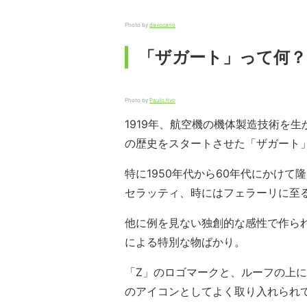
Photo by
davocano
「ザガート」って何？
Photo by
Paulo.hvo
1919年、航空機の機体製造技術を
の歴史をスタートさせた「ザガート
特に1950年代から60年代にかけ
セラッティ、時にはフェラーリに至
他に例を見ない独創的な感性で作ら
による特別な物ばかり。
「Z」のロゴマークと、ルーフの上
のアイコンとしてよく取り入れられ