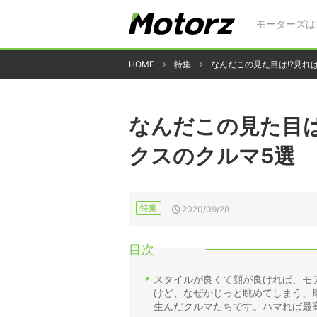
モーターズは
HOME
特集
なんだこの見た目は!?見れ
なんだこの見た目は
クスのクルマ5選
特集
2020/09/28
目次
スタイルが良くて顔が良ければ、モ
けど、なぜかじっと眺めてしまう」
生んだクルマたちです。ハマれば最