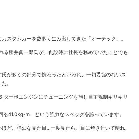
オ
なカスタムカーを数多く生み出してきた「オーテック」。
られる櫻井眞一郎氏が、創設時に社長を務めていたことでも
井氏が多くの部分で携わったといわれ、一切妥協のないス
した。
L V6 ターボエンジンにチューニングを施し自主規制ギリギリ
回る41.0kg-m、という強力なスペックを誇っています。
いほど、強烈な見た目…一度見たら、目に焼き付いて離れ