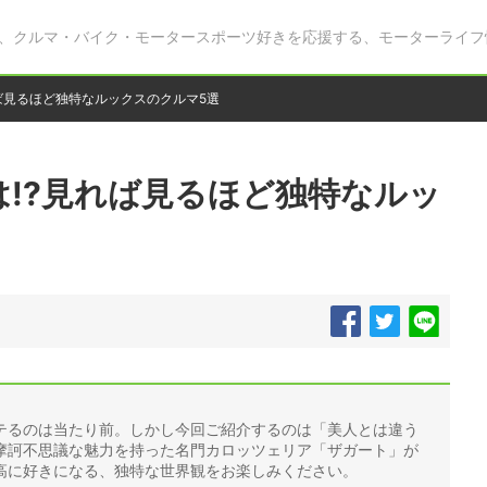
、クルマ・バイク・モータースポーツ好きを応援する、モーターライフ
ば見るほど独特なルックスのクルマ5選
!?見れば見るほど独特なルッ
テるのは当たり前。しかし今回ご紹介するのは「美人とは違う
摩訶不思議な魅力を持った名門カロッツェリア「ザガート」が
高に好きになる、独特な世界観をお楽しみください。