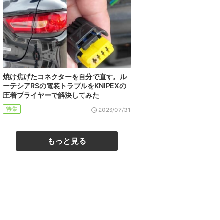
焼け焦げたコネクターを自分で直す。ル
ーテシアRSの電装トラブルをKNIPEXの
圧着プライヤーで解決してみた
特集
2026/07/31
もっと見る