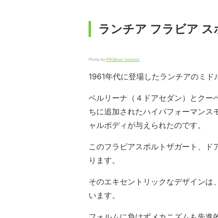
ランチア フラビア ス
Photo by
PRO
Brian Snelson
1961年代に登場したランチアのミ
ベルリーナ（４ドアセダン）とクー
ちに追加されたハイパフォーマンス
ャルボディが与えられたのです。
このフラビアスポルトザガート、ド
ります。
そのエキセントリックなデザインは
います。
フォルムに負けずメカニズムも先進的