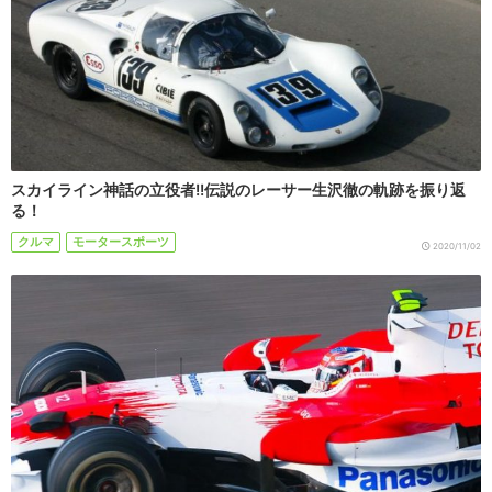
スカイライン神話の立役者!!伝説のレーサー生沢徹の軌跡を振り返
る！
クルマ
モータースポーツ
2020/11/02