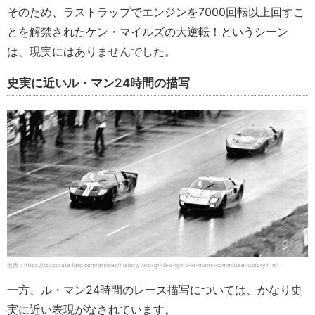
そのため、ラストラップでエンジンを7000回転以上回すこ
とを解禁されたケン・マイルズの大逆転！というシーン
は、現実にはありませんでした。
史実に近いル・マン24時間の描写
出典：https://corporate.ford.com/articles/history/ford-gt40-origins-le-mans-committee-victory.html
一方、ル・マン24時間のレース描写については、かなり史
実に近い表現がなされています。