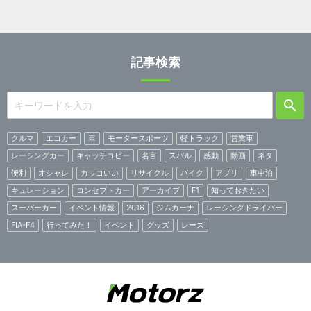
記事検索
クルマ
エコカー
車
モータースポーツ
軽トラック
営業車
レーシングカー
キャッチコピー
名言
スバル
感動
動画
ネタ
便利
オシャレ
カッコいい
リサイクル
バイク
アプリ
車中泊
キュレーション
コンセプトカー
アーカイブ
F1
知っておきたい
スーパーカー
イベント情報
2016
ジムカーナ
レーシングドライバー
FIA-F4
行ってみた！
イベント
グッズ
レース