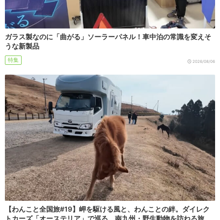
ガラス製なのに「曲がる」ソーラーパネル！車中泊の常識を変えそ
うな新製品
特集
2026/08/06
【わんこと全国旅#19】岬を駆ける風と、わんことの絆。ダイレク
トカーズ「オーステリア」で巡る、南九州・野生動物を訪ねる旅