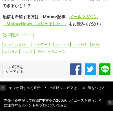
できるかも！？
配信を希望する方は、Motorz記事「
メールマガジン
「MotorzNews」はじめました。
」をお読みください！
関連キーワード
知っておきたい
フェラーリ
ル・マン
フォード
映画
エンタメ
クルマ
モータースポーツ
この記事を
シェアする
ヤシオ岡ちゃん直伝!!中古のS15シルビアはココに気をつけろ！
内張りを剥がして確認!?中古車の200系ハイエースを買うとき
に注意するポイントをプロに聞いてみた！