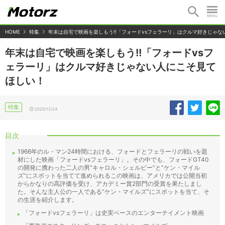
HOME
特集
年末は自宅で映画を楽しもう!!「フォードvsフェラーリ」はクルマ好きじゃ
年末は自宅で映画を楽しもう!!「フォードvsフ
ェラーリ」はクルマ好きじゃない人にこそ見て
ほしい！
特集
2020/12/24
目次
1966年のル・マン24時間における、フォードとフェラーリの戦いを題
材にした映画「フォードvsフェラーリ」。その中でも、フォードGT40
の開発に携わった二人の男”キャロル・シェルビー”と”ケン・マイル
ズ”にスポットを当てて進められるこの映画は、アメリカでは公開当初
からかなりの高評価を受け、アカデミー賞2部門の受賞を果たしまし
た。そんな主人公の一人である”ケン・マイルズ”にスポットを当て、そ
の生涯を紹介します。
「フォードvsフェラーリ」は史実ベースのエンターテイメント映画