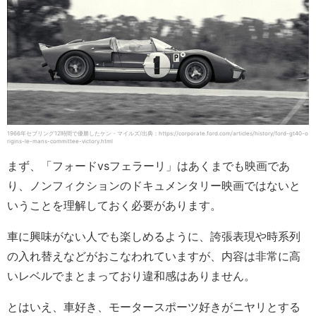
1966年セブリング12時間で優勝したケン・マイルズ/出典：https://corporate.ford.com/articles/history/ford-gt40-o
rigins-le-mans-committee-victory.html
まず、「フォードvsフェラーリ」はあくまでも映画であ
り、ノンフィクションのドキュメンタリー映画ではないと
いうことを理解しておく必要があります。
車に興味がない人でも楽しめるように、誇張表現や時系列
の入れ替えなどがおこなわれていますが、内容は非常に高
いレベルでまとまっており違和感はありません。
とはいえ、車好き、モータースポーツ好きがニヤリとする