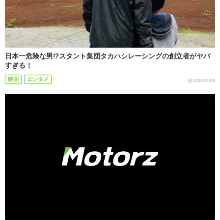
日本一危険な男!?スタント集団タカハシレーシングの創立者がヤバ
すぎる！
映画
エンタメ
2020/12/25