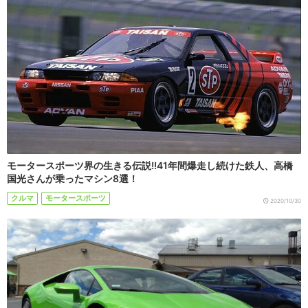
モータースポーツ界の生きる伝説!!41年間爆走し続けた鉄人、高橋
国光さんが乗ったマシン8選！
クルマ
モータースポーツ
2020/10/30