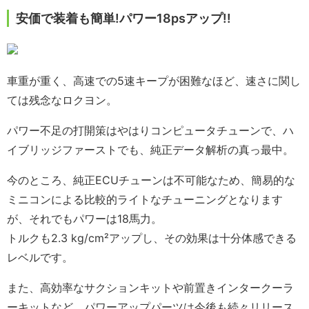
安価で装着も簡単!パワー18psアップ!!
車重が重く、高速での5速キープが困難なほど、速さに関し
ては残念なロクヨン。
パワー不足の打開策はやはりコンピュータチューンで、ハ
イブリッジファーストでも、純正データ解析の真っ最中。
今のところ、純正ECUチューンは不可能なため、簡易的な
ミニコンによる比較的ライトなチューニングとなります
が、それでもパワーは18馬力。
トルクも2.3 kg/cm²アップし、その効果は十分体感できる
レベルです。
また、高効率なサクションキットや前置きインタークーラ
ーキットなど、パワーアップパーツは今後も続々リリース