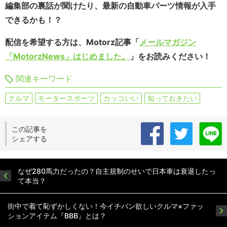
編集部の裏話が聞けたり、最新の自動車パーツ情報が入手
できるかも！？
配信を希望する方は、Motorz記事「
メールマガジン
「MotorzNews」はじめました。
」をお読みください！
関連キーワード
クルマ
モータースポーツ
カッコいい
知っておきたい
この記事を
シェアする
なぜ280馬力だったの？自主規制のせいで日本車は衰退したっ
て本当？
街中で着て恥ずかしくない！今イチバン欲しいクルマ×ファッ
ションアイテム『BBB』とは？