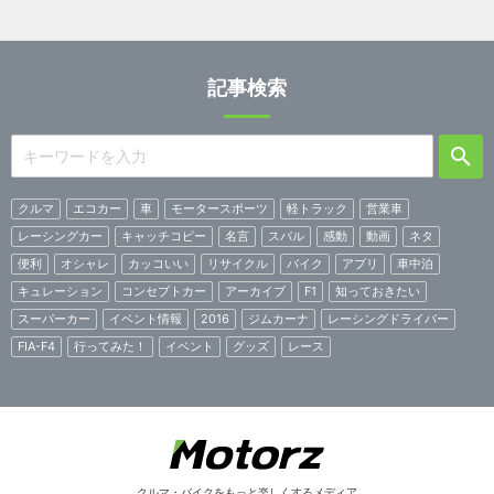
記事検索
クルマ
エコカー
車
モータースポーツ
軽トラック
営業車
レーシングカー
キャッチコピー
名言
スバル
感動
動画
ネタ
便利
オシャレ
カッコいい
リサイクル
バイク
アプリ
車中泊
キュレーション
コンセプトカー
アーカイブ
F1
知っておきたい
スーパーカー
イベント情報
2016
ジムカーナ
レーシングドライバー
FIA-F4
行ってみた！
イベント
グッズ
レース
クルマ・バイクをもっと楽しくするメディア