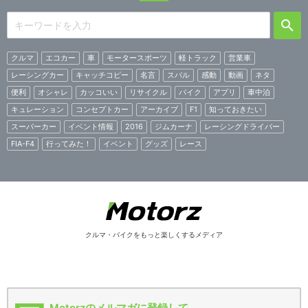
クルマ
エコカー
車
モータースポーツ
軽トラック
営業車
レーシングカー
キャッチコピー
名言
スバル
感動
動画
ネタ
便利
オシャレ
カッコいい
リサイクル
バイク
アプリ
車中泊
キュレーション
コンセプトカー
アーカイブ
F1
知っておきたい
スーパーカー
イベント情報
2016
ジムカーナ
レーシングドライバー
FIA-F4
行ってみた！
イベント
グッズ
レース
クルマ・バイクをもっと楽しくするメディア
Motorzのメルマガに登録して