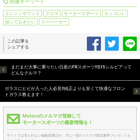
関連キーワード
エンジンサウンド
クルマ
モータースポーツ
カッコいい
知っておきたい
スーパーカー
この記事を
シェアする
まだまだ大事に乗りたい日産のFRスポーツ!!S15シルビアって
どんなクルマ？
ガラスにヒビが入った人必見!!純正よりも安くて快適なフロン
トガラス教えます！
Motorzのメルマガ登録して
モータースポーツの最新情報を！
サイトでは見られない編集部裏話や、月に一度のメルマガ限定豪華プレゼントも