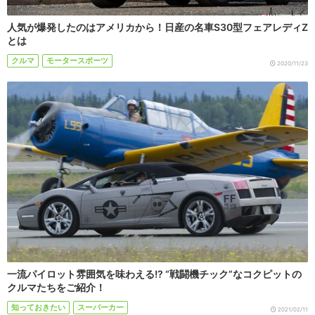
人気が爆発したのはアメリカから！日産の名車S30型フェアレディZ
とは
クルマ
モータースポーツ
2020/11/23
一流パイロット雰囲気を味わえる!? “戦闘機チック”なコクピットの
クルマたちをご紹介！
知っておきたい
スーパーカー
2021/02/11