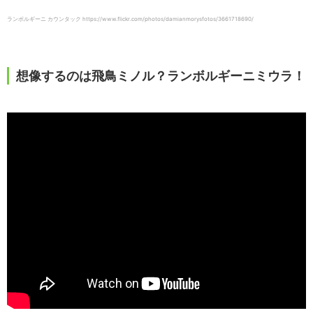
ランボルギーニ カウンタック https://www.flickr.com/photos/damianmorysfotos/3661718690/
想像するのは飛鳥ミノル？ランボルギーニミウラ！