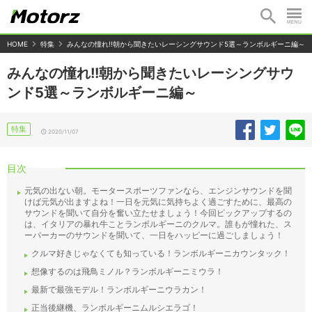
HOME
特集
みんなの憧れ!!朝から聞きたいレーシングサウンド5選～ランボルギーニ編～
みんなの憧れ!!朝から聞きたいレーシングサウ
ンド5選～ランボルギーニ編～
特集
2020/11/07
目次
元気の出ない朝。モータースポーツファンなら、エンジンサウンドを聞
けば元気が出ますよね！一日を元気に気持ちよく過ごすために、最高の
サウンドを聞いて自分を奮い立たせましょう！今回ピックアップするの
は、イタリアの暴れ牛ことランボルギーニのクルマ。誰もが憧れた、ス
ーパーカーのサウンドを聞いて、一日をハッピーに過ごしましょう！
クルマ好きじゃなくても知っている！ランボルギーニカウンタック！
想像するのは飛鳥ミノル？ランボルギーニミウラ！
最新で最強モデル！ランボルギーニウラカン！
正当後継機、ランボルギーニムルシエラゴ！