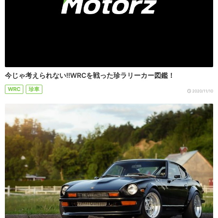
今じゃ考えられない!!WRCを戦った珍ラリーカー図鑑！
WRC
珍車
2020/11/10