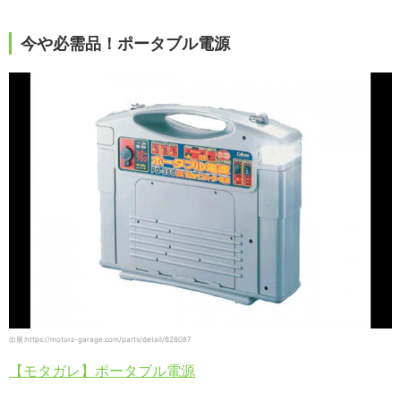
今や必需品！ポータブル電源
出展:https://motorz-garage.com/parts/detail/628087
【モタガレ】ポータブル電源