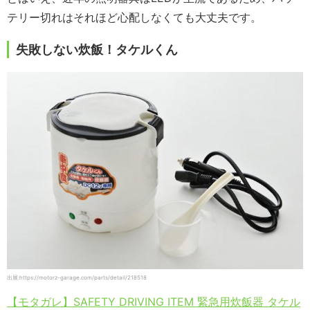
テリー切れはそれほど心配しなくても大丈夫です。
失敗しない炊飯！タケルくん
出展:https://motorz-garage.com/parts/detail/218518
【モタガレ】SAFETY DRIVING ITEM 緊急用炊飯器 タケル