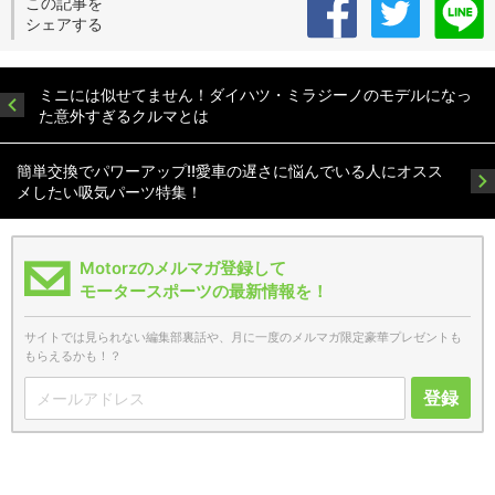
この記事を
シェアする
ミニには似せてません！ダイハツ・ミラジーノのモデルになっ
た意外すぎるクルマとは
簡単交換でパワーアップ!!愛車の遅さに悩んでいる人にオスス
メしたい吸気パーツ特集！
Motorzのメルマガ登録して
モータースポーツの最新情報を！
サイトでは見られない編集部裏話や、月に一度のメルマガ限定豪華プレゼントも
もらえるかも！？
登録