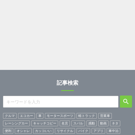
記事検索
クルマ
エコカー
車
モータースポーツ
軽トラック
営業車
レーシングカー
キャッチコピー
名言
スバル
感動
動画
ネタ
便利
オシャレ
カッコいい
リサイクル
バイク
アプリ
車中泊