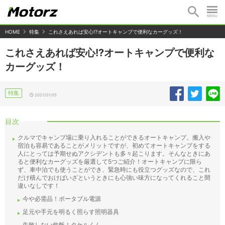
HOME
特集
これさえあれば安心!?オートキャンプで便利なカーグッズ！
これさえあれば安心!?オートキャンプで便利な
カーグッズ！
特集
2021/01/05
目次
クルマでキャンプ場に乗り入れることができるオートキャンプ。搬入や
宿泊も容易であることがメリットですが、初めてオートキャンプをする
人にとっては予期せぬアクシデントも多々起こります。そんなときにあ
ると便利なカーグッズを厳選して5つご紹介！オートキャンプに限ら
ず、車中泊でも使うことができ、緊急時にも役立つグッズなので、これ
だけ積んでおけばいざというときにも心強い味方になってくれること間
違いなしです！
今や必需品！ポータブル電源
足元や手元を明るく照らす照明器具
失敗しない炊飯！タケルくん