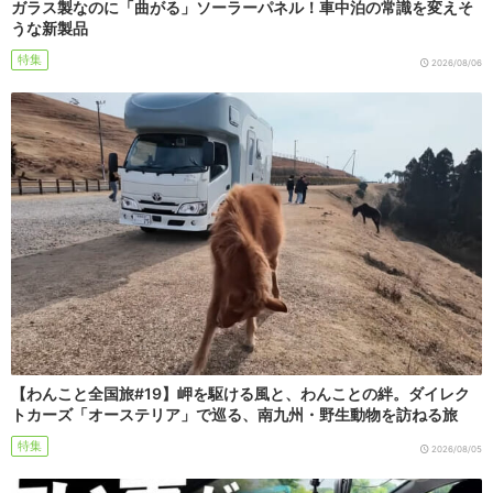
ガラス製なのに「曲がる」ソーラーパネル！車中泊の常識を変えそ
うな新製品
特集
2026/08/06
【わんこと全国旅#19】岬を駆ける風と、わんことの絆。ダイレク
トカーズ「オーステリア」で巡る、南九州・野生動物を訪ねる旅
特集
2026/08/05