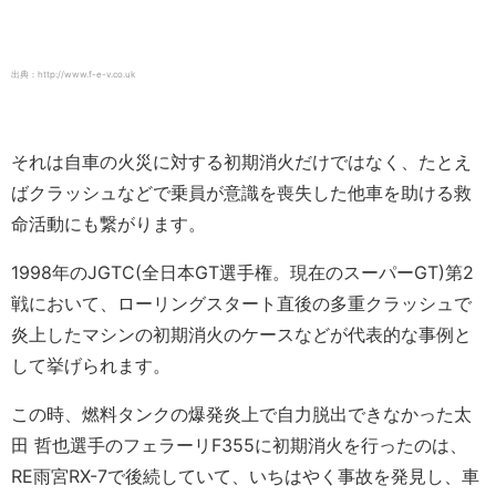
出典：http://www.f-e-v.co.uk
それは自車の火災に対する初期消火だけではなく、たとえ
ばクラッシュなどで乗員が意識を喪失した他車を助ける救
命活動にも繋がります。
1998年のJGTC(全日本GT選手権。現在のスーパーGT)第2
戦において、ローリングスタート直後の多重クラッシュで
炎上したマシンの初期消火のケースなどが代表的な事例と
して挙げられます。
この時、燃料タンクの爆発炎上で自力脱出できなかった太
田 哲也選手のフェラーリF355に初期消火を行ったのは、
RE雨宮RX-7で後続していて、いちはやく事故を発見し、車