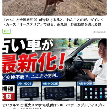
【わんこと全国旅#19】岬を駆ける風と、わんことの絆。ダイレク
トカーズ「オーステリア」で巡る、南九州・野生動物を訪ねる旅
特集
2026/08/05
古いクルマに“巨大スマホ”を後付け!? KEIYOポータブルディスプレ