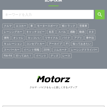
クルマ
エコカー
車
モータースポーツ
軽トラック
営業車
レーシングカー
キャッチコピー
名言
スバル
感動
動画
ネタ
便利
オシャレ
カッコいい
リサイクル
バイク
アプリ
車中泊
キュレーション
コンセプトカー
アーカイブ
F1
知っておきたい
スーパーカー
イベント情報
2016
ジムカーナ
レーシングドライバー
FIA-F4
行ってみた！
イベント
グッズ
レース
クルマ・バイクをもっと楽しくするメディア