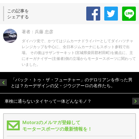
この記事を
シェアする
著者：兵藤 忠彦
ダイハツ党で、かつてはジムカーナドライバーとしてダイハツチャ
レンジカップを中心に、全日本ジムカーナにもスポット参戦で出
場。 その後はサザンサーキット(宮城県柴田郡村田町)を拠点に、主
にオーガナイザー(主催者)側の立場からモータースポーツに関わって
いました。
「バック・トゥ・ザ・フューチャー」のデロリアンを作った男
とは？カーデザインの父・ジウジアーロの名作たち。
車検に通らないタイヤって一体どんなモノ？
Motorzのメルマガ登録して
モータースポーツの最新情報を！