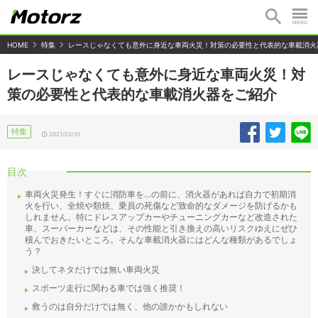
HOME
特集
レースじゃなくても意外に身近な車両火災！対策の必要性と代表的な車載消火
レースじゃなくても意外に身近な車両火災！対
策の必要性と代表的な車載消火器をご紹介
特集
2021/03/10
目次
車両火災発生！すぐに消防車を…の前に、消火器があれば自力で初期消
火を行い、全焼や類焼、乗員の死傷など致命的なダメージを防げるかも
しれません。特にドレスアップカーやチューニングカーなど改造された
車、スーパーカーなどは、その性能と引き換えの高いリスクゆえにぜひ
積んでおきたいところ。そんな車載消火器にはどんな種類があるでしょ
う？
決してネタだけでは無い車両火災
スポーツ走行に関わる車では強く推奨！
救うのは自分だけでは無く、他の誰かかもしれない