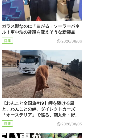
ガラス製なのに「曲がる」ソーラーパネ
ル！車中泊の常識を変えそうな新製品
特集
2026/08/06
【わんこと全国旅#19】岬を駆ける風
と、わんことの絆。ダイレクトカーズ
「オーステリア」で巡る、南九州・野…
特集
2026/08/05