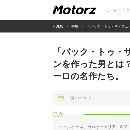
モーターズは
HOME
特集
「バック・トゥ・ザ・フュ
「バック・トゥ・
ンを作った男とは
ーロの名作たち。
特集
2021/03/10
目次
ベルトーネ、カロッツェリア・ギア