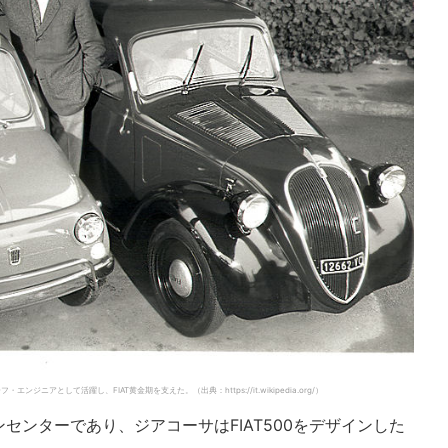
ジニアとして活躍し、FIAT黄金期を支えた。（出典：https://it.wikipedia.org/）
センターであり、ジアコーサはFIAT500をデザインした