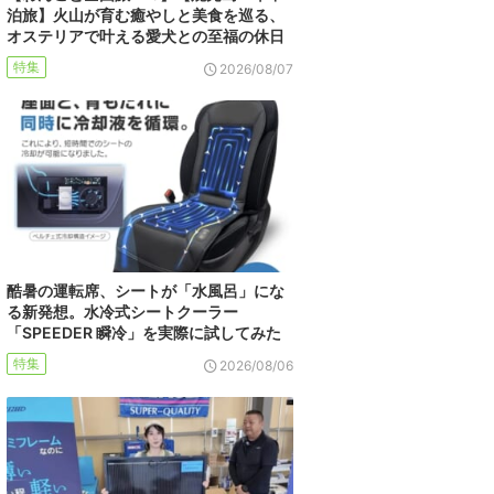
泊旅】火山が育む癒やしと美食を巡る、
オステリアで叶える愛犬との至福の休日
特集
2026/08/07
酷暑の運転席、シートが「水風呂」にな
る新発想。水冷式シートクーラー
「SPEEDER 瞬冷」を実際に試してみた
特集
2026/08/06