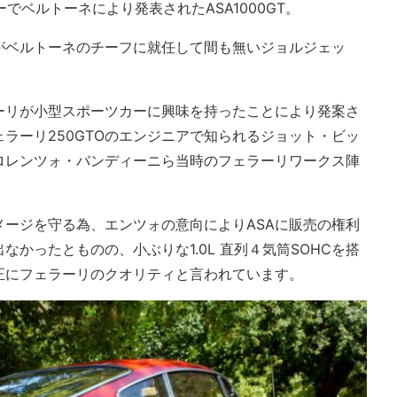
ーでベルトーネにより発表されたASA1000GT。
がベルトーネのチーフに就任して間も無いジョルジェッ
ーリが小型スポーツカーに興味を持ったことにより発案さ
ラーリ250GTOのエンジニアで知られるジョット・ビッ
ロレンツォ・バンディーニら当時のフェラーリワークス陣
ージを守る為、エンツォの意向によりASAに販売の権利
かったとものの、小ぶりな1.0L 直列４気筒SOHCを搭
正にフェラーリのクオリティと言われています。