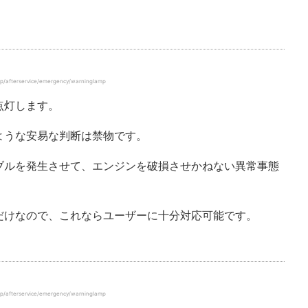
terservice/emergency/warninglamp
点灯します。
ような安易な判断は禁物です。
ブルを発生させて、エンジンを破損させかねない異常事態
だけなので、これならユーザーに十分対応可能です。
terservice/emergency/warninglamp