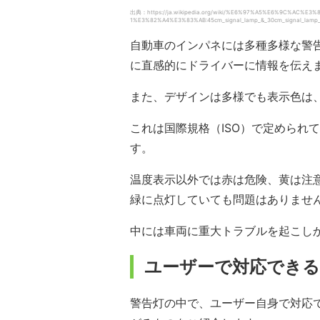
出典：https://ja.wikipedia.org/wiki/%E6%97%A5%E6%9C%AC
1%E3%82%A4%E3%83%AB:45cm_signal_lamp_&_30cm_signal_lamp_in_
自動車のインパネには多種多様な警
に直感的にドライバーに情報を伝え
また、デザインは多様でも表示色は
これは国際規格（ISO）で定められ
す。
温度表示以外では赤は危険、黄は注
緑に点灯していても問題はありませ
中には車両に重大トラブルを起こし
ユーザーで対応できる
警告灯の中で、ユーザー自身で対応