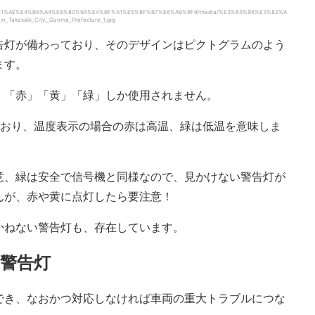
%E3%81%AE%E4%BA%A4%E9%80%9A%E4%BF%A1%E5%8F%B7%E6%A9%9F#/media/%E3%83%95%E3%82%A
Takasaki_City,_Gunma_Prefecture_1.jpg
告灯が備わっており、そのデザインはピクトグラムのよう
ます。
、「赤」「黄」「緑」しか使用されません。
ており、温度表示の場合の赤は高温、緑は低温を意味しま
意、緑は安全で信号機と同様なので、見かけない警告灯が
んが、赤や黄に点灯したら要注意！
かねない警告灯も、存在しています。
警告灯
でき、なおかつ対応しなければ車両の重大トラブルにつな