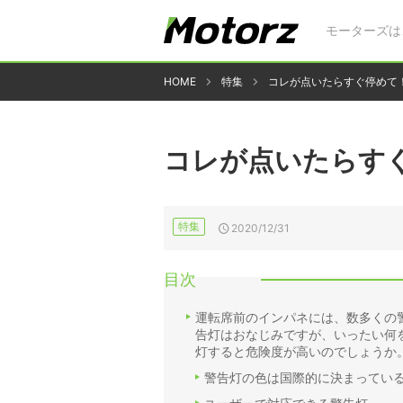
モーターズは
HOME
特集
コレが点いたらすぐ停めて
コレが点いたらす
特集
2020/12/31
目次
運転席前のインパネには、数多くの
告灯はおなじみですが、いったい何
灯すると危険度が高いのでしょうか
警告灯の色は国際的に決まってい