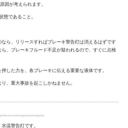
の原因が考えられます。
状態であること。
のなら、リリースすればブレーキ警告灯は消えるはずです
なら、ブレーキフルード不足が疑われるので、すぐに点検
を押した力を、各ブレーキに伝える重要な液体です。
なり、重大事故を起こしかねません。
terservice/emergency/warninglamp
、水温警告灯です。