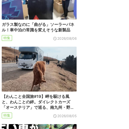
ガラス製なのに「曲がる」ソーラーパネ
ル！車中泊の常識を変えそうな新製品
特集
2026/08/06
【わんこと全国旅#19】岬を駆ける風
と、わんことの絆。ダイレクトカーズ
「オーステリア」で巡る、南九州・野…
特集
2026/08/05