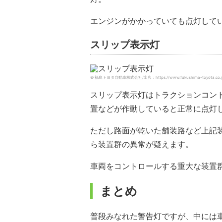
エンジンがかかっていても点灯して
スリップ表示灯
© 福島トヨタ自動車株式会社/出典：https://www.fukushima-toyota.co.jp/af
スリップ表示灯はトラクションコント
置などが作動していると正常に点灯
ただし路面が乾いた舗装路など上記
ら装置群の異常が疑えます。
車両をコントロールする重大な装置
まとめ
普段みなれた警告灯ですが、中には