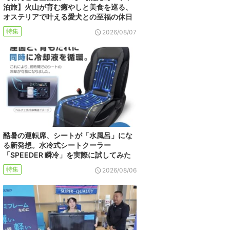
泊旅】火山が育む癒やしと美食を巡る、
オステリアで叶える愛犬との至福の休日
特集
2026/08/07
酷暑の運転席、シートが「水風呂」にな
る新発想。水冷式シートクーラー
「SPEEDER 瞬冷」を実際に試してみた
特集
2026/08/06