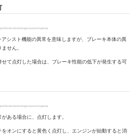
灯
terservice/emergency/warninglamp
キアシスト機能の異常を意味しますが、ブレーキ本体の異
りません。
併せて点灯した場合は、ブレーキ性能の低下が発生する可
terservice/emergency/warninglamp
常がある場合に、点灯します。
チをオンにすると黄色く点灯し、エンジンが始動すると消