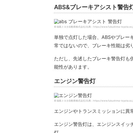
ABS&ブレーキアシスト警告
© 福島トヨタ自動車株式会社/出典：https://www.fukushima-toyota.co.jp/af
単独で点灯した場合、ABSやブレー
常ではないので、ブレーキ性能は劣
ただし、先述したブレーキ警告灯も
能性があります。
エンジン警告灯
© 福島トヨタ自動車株式会社/出典：https://www.fukushima-toyota.co.jp/af
エンジンやトランスミッションに異
エンジン警告灯は、エンジンスイッ
灯。