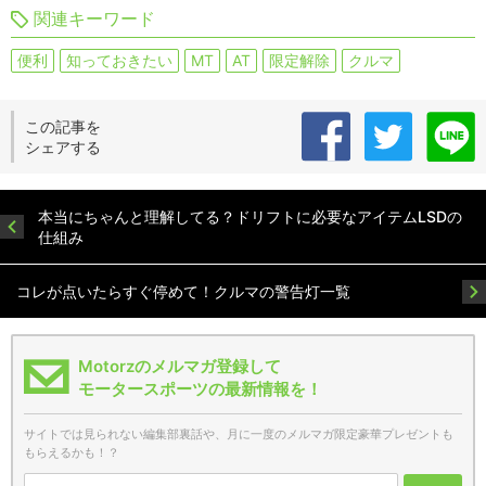
関連キーワード
便利
知っておきたい
MT
AT
限定解除
クルマ
この記事を
シェアする
本当にちゃんと理解してる？ドリフトに必要なアイテムLSDの
仕組み
コレが点いたらすぐ停めて！クルマの警告灯一覧
Motorzのメルマガ登録して
モータースポーツの最新情報を！
サイトでは見られない編集部裏話や、月に一度のメルマガ限定豪華プレゼントも
もらえるかも！？