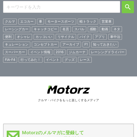
クルマ
エコカー
車
モータースポーツ
軽トラック
営業車
レーシングカー
キャッチコピー
名言
スバル
感動
動画
ネタ
便利
オシャレ
カッコいい
リサイクル
バイク
アプリ
車中泊
キュレーション
コンセプトカー
アーカイブ
F1
知っておきたい
スーパーカー
イベント情報
2016
ジムカーナ
レーシングドライバー
FIA-F4
行ってみた！
イベント
グッズ
レース
クルマ・バイクをもっと楽しくするメディア
Motorzのメルマガに登録して