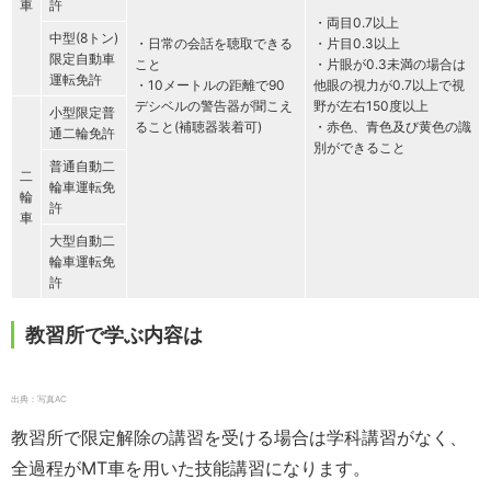
車
許
・両目0.7以上
中型(8トン)
・日常の会話を聴取できる
・片目0.3以上
限定自動車
こと
・片眼が0.3未満の場合は
運転免許
・10メートルの距離で90
他眼の視力が0.7以上で視
デシベルの警告器が聞こえ
野が左右150度以上
小型限定普
ること(補聴器装着可)
・赤色、青色及び黄色の識
通二輪免許
別ができること
普通自動二
二
輪車運転免
輪
許
車
大型自動二
輪車運転免
許
教習所で学ぶ内容は
出典：写真AC
教習所で限定解除の講習を受ける場合は学科講習がなく、
全過程がMT車を用いた技能講習になります。