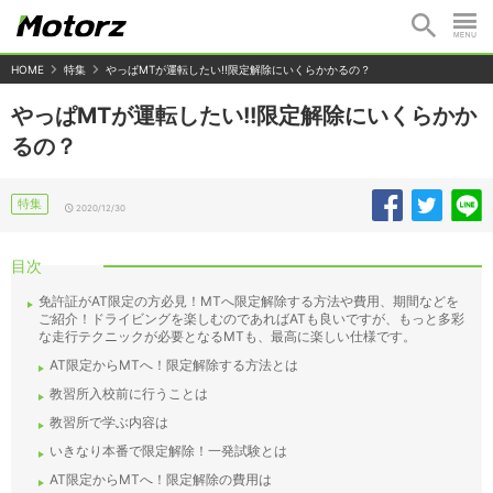
HOME
特集
やっぱMTが運転したい!!限定解除にいくらかかるの？
やっぱMTが運転したい!!限定解除にいくらかか
るの？
特集
2020/12/30
目次
免許証がAT限定の方必見！MTへ限定解除する方法や費用、期間などを
ご紹介！ドライビングを楽しむのであればATも良いですが、もっと多彩
な走行テクニックが必要となるMTも、最高に楽しい仕様です。
AT限定からMTへ！限定解除する方法とは
教習所入校前に行うことは
教習所で学ぶ内容は
いきなり本番で限定解除！一発試験とは
AT限定からMTへ！限定解除の費用は