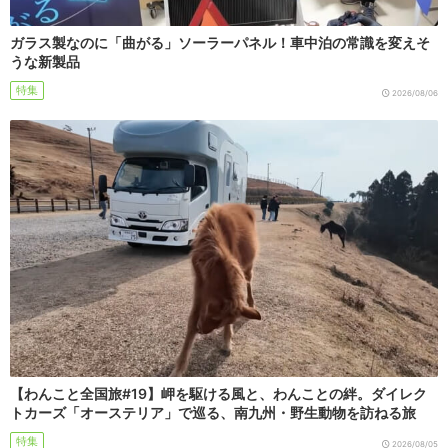
ガラス製なのに「曲がる」ソーラーパネル！車中泊の常識を変えそ
うな新製品
特集
2026/08/06
【わんこと全国旅#19】岬を駆ける風と、わんことの絆。ダイレク
トカーズ「オーステリア」で巡る、南九州・野生動物を訪ねる旅
特集
2026/08/05