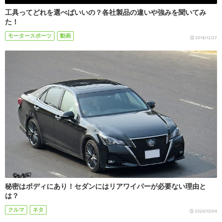
工具ってどれを選べばいいの？各社製品の違いや強みを聞いてみ
た！
モータースポーツ
動画
2018/12/27
秘密はボディにあり！セダンにはリアワイパーが必要ない理由と
は？
クルマ
ネタ
2020/10/04