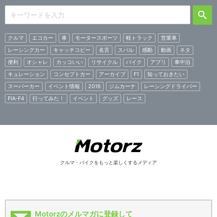
クルマ
エコカー
車
モータースポーツ
軽トラック
営業車
レーシングカー
キャッチコピー
名言
スバル
感動
動画
ネタ
便利
オシャレ
カッコいい
リサイクル
バイク
アプリ
車中泊
キュレーション
コンセプトカー
アーカイブ
F1
知っておきたい
スーパーカー
イベント情報
2016
ジムカーナ
レーシングドライバー
FIA-F4
行ってみた！
イベント
グッズ
レース
クルマ・バイクをもっと楽しくするメディア
Motorzのメルマガに登録して