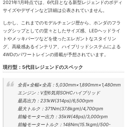
2021年1月時点では、6代目となる新型レジェンドのボディ
サイズやデザインなど詳細は公表されていません。
しかし、これまでのモデルチェンジ歴から、ホンダのフラ
ッグシップとしての堂々としたサイズ感、LEDヘッドライ
トやメッキパーツなどを使ったエレガントなスタイリン
グ、高級感あるインテリア、ハイブリッドシステムによる
4WDのパワートレインの搭載が予想されています。
現行型：5代目レジェンドのスペック
全長×全幅×全高：5,030mm×1,890mm×1,480mm
エンジン：V型6気筒SOHCハイブリッド
最高出力：231kW(314ps)/6,500rpm
最大トルク：371Nm(37.8kgm)/4,700rpm
前輪モーター出力：35kW(48ps)/3,000rpm
前輪モータートルク：148Nm(15.1kgm)/500-