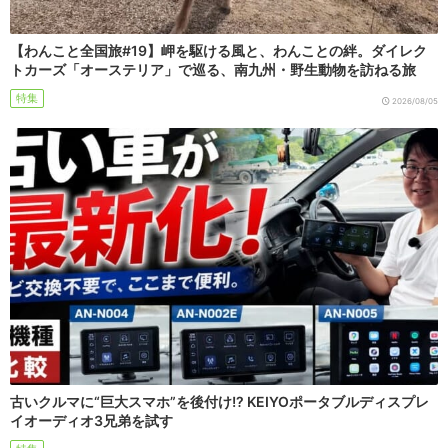
【わんこと全国旅#19】岬を駆ける風と、わんことの絆。ダイレク
トカーズ「オーステリア」で巡る、南九州・野生動物を訪ねる旅
特集
2026/08/05
古いクルマに“巨大スマホ”を後付け!? KEIYOポータブルディスプレ
イオーディオ3兄弟を試す