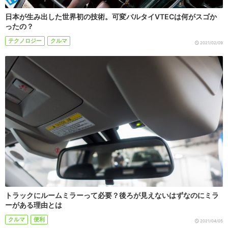
日本が生み出した世界初の技術。可変バルタイVTECは何がスゴか
ったの？
テクノロジー
クルマ
2021/02/09
トラックにルームミラーって必要？後ろが見えないはずなのにミラ
ーがある理由とは
クルマ
便利
2021/04/05