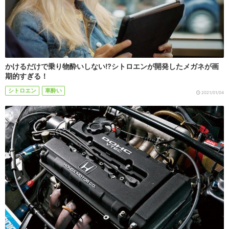
かけるだけで乗り物酔いしない!?シトロエンが開発したメガネが画
期的すぎる！
シトロエン
車酔い
2021/01/04