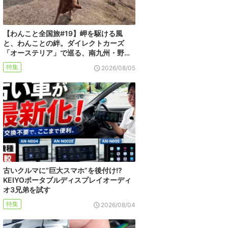
【わんこと全国旅#19】岬を駆ける風
と、わんことの絆。ダイレクトカーズ
「オーステリア」で巡る、南九州・野…
特集
2026/08/05
古いクルマに“巨大スマホ”を後付け!?
KEIYOポータブルディスプレイオーディ
オ3兄弟を試す
特集
2026/08/04