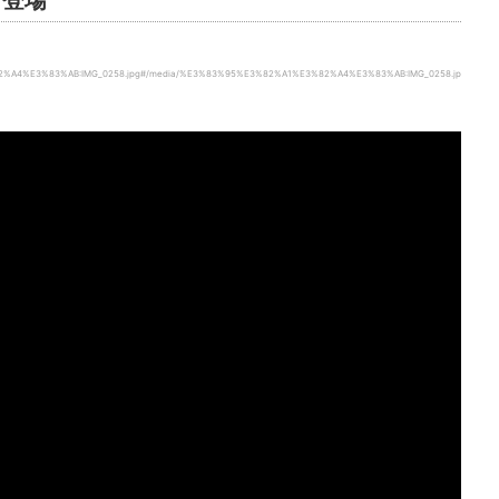
ビ登場
3%82%A4%E3%83%AB:IMG_0258.jpg#/media/%E3%83%95%E3%82%A1%E3%82%A4%E3%83%AB:IMG_0258.jp