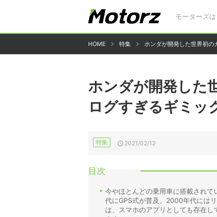
モーターズは
HOME
特集
ホンダが開発した世界初のカ
ホンダが開発した世
ログすぎるギミッ
特集
2021/02/12
目次
今やほとんどの乗用車に搭載されてい
代にGPS式が普及。2000年代には
は、スマホのアプリとしても存在し