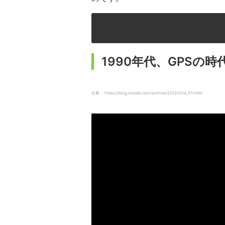
1990年代、GPSの時
出典： https://blog.mazda.com/archive/20120314_01.html