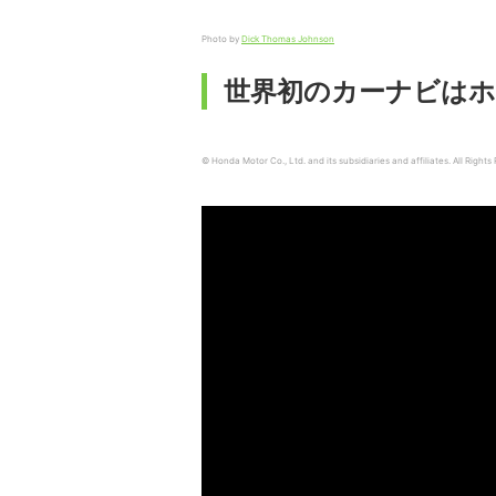
Photo by
Dick Thomas Johnson
世界初のカーナビは
© Honda Motor Co., Ltd. and its subsidiaries and affiliates. All Rights