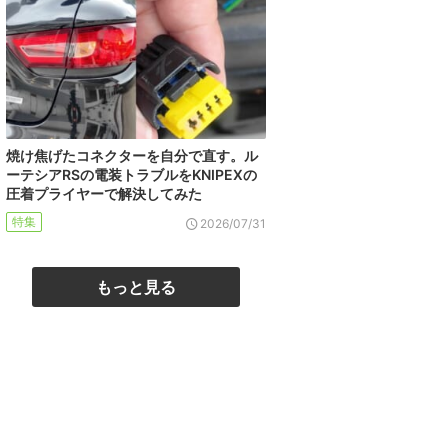
焼け焦げたコネクターを自分で直す。ル
ーテシアRSの電装トラブルをKNIPEXの
圧着プライヤーで解決してみた
特集
2026/07/31
もっと見る