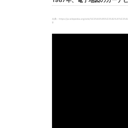
1987年、電子地図のカーナ
出典：https://ja.wikipedia.org/wiki/%E3%83%95%E3%82%A1%E
g