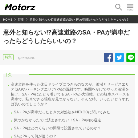
HOME
特集
意外と知らない!?高速道路のSA・PAが満車だったらどうしたらいいの？
意外と知らない!?高速道路のSA・PAが満車だ
ったらどうしたらいいの？
特集
2021/01/19
目次
高速道路を使った休日ドライブにつきものなのが、渋滞とサービスエリ
ア(SA)やパーキングエリア(PA)の混雑です。時間をかけてやっと渋滞を
抜け、SA・PAにたどり着いてもSA・PAが大混雑。どの駐車スペースも
満車で、駐車できる場所が見つからない。そんな時、いったいどうすれ
ば良いのでしょうか？
SA・PAが満車だったときの対処法をNEXCOに聞いてみた
気づかなかったでは済まされない！SA・PA内の逆走
SA・PAはどのくらいの間隔で設置されているのか？
SAとPAって何が違うの？