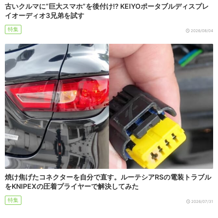
古いクルマに“巨大スマホ”を後付け!? KEIYOポータブルディスプレ
イオーディオ3兄弟を試す
特集
2026/08/04
焼け焦げたコネクターを自分で直す。ルーテシアRSの電装トラブル
をKNIPEXの圧着プライヤーで解決してみた
特集
2026/07/31