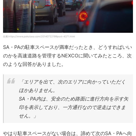
出展:https://www.pakutaso.com/20140722199post-4371.html
SA・PAの駐車スペースが満車だったとき、どうすればいい
のかを高速道路を管理するNEXCOに聞いてみたところ、次
のような回答がありました。
「エリアを出て、次のエリアに向かっていただく
ほかありません。
SA・PA内は、安全のため路面に進行方向を示す矢
印を表示しており、一方通行なので逆走はできま
せん。」
やはり駐車スペースがない場合は、諦めて次のSA・PAへ向