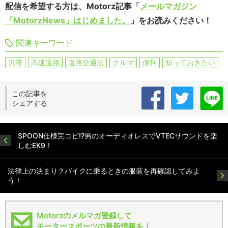
配信を希望する方は、Motorz記事「
メールマガジン
「MotorzNews」はじめました。
」をお読みください！
関連キーワード
渋滞
高速道路
道路交通法
クルマ
便利
知っておきたい
この記事を
シェアする
SPOON仕様完コピ!?男のオーディオレスでVTECサウンドを楽
しむEK9！
法律上の決まり？バイクに乗るときの服装を再確認してみよ
う！
Motorzのメルマガ登録して
モータースポーツの最新情報を！