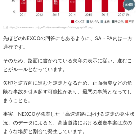
出展:https://www.e-nexco.co.jp/effort/reverse/images/status_graph01.png
先ほどのNEXCOの回答にもあるように、SA・PA内は一方
通行です。
そのため、路面に書かれている矢印の表示に従い、進むこ
とがルールとなっています。
矢印と逆方向に進むと逆走となるため、正面衝突などの危
険な事故を引き起す可能性があり、最悪の事態となってし
まうことも。
事実、NEXCOが発表した「高速道路における逆走の発生状
況」のデータによると、高速道路における逆走事案は次の
ような場所と割合で発生しています。