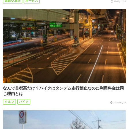
道路交通法
オービス
2020/11/16
なんで首都高だけ？バイクはタンデム走行禁止なのに利用料金は同
じ理由とは
クルマ
バイク
2020/12/27