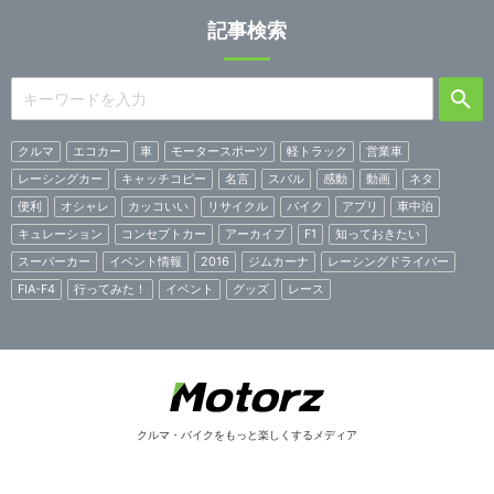
記事検索
クルマ
エコカー
車
モータースポーツ
軽トラック
営業車
レーシングカー
キャッチコピー
名言
スバル
感動
動画
ネタ
便利
オシャレ
カッコいい
リサイクル
バイク
アプリ
車中泊
キュレーション
コンセプトカー
アーカイブ
F1
知っておきたい
スーパーカー
イベント情報
2016
ジムカーナ
レーシングドライバー
FIA-F4
行ってみた！
イベント
グッズ
レース
クルマ・バイクをもっと楽しくするメディア