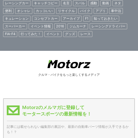
レーシングカー
キャッチコピー
名言
スバル
感動
動画
ネタ
便利
オシャレ
カッコいい
リサイクル
バイク
アプリ
車中泊
キュレーション
コンセプトカー
アーカイブ
F1
知っておきたい
スーパーカー
イベント情報
2016
ジムカーナ
レーシングドライバー
FIA-F4
行ってみた！
イベント
グッズ
レース
クルマ・バイクをもっと楽しくするメディア
Motorzのメルマガに登録して
モータースポーツの最新情報を！
記事には載せられない編集部の裏話や、最新の自動車パーツ情報が入手できるか
も！？