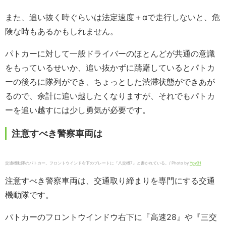
また、追い抜く時ぐらいは法定速度＋αで走行しないと、危
険な時もあるかもしれません。
パトカーに対して一般ドライバーのほとんどが共通の意識
をもっているせいか、追い抜かずに躊躇しているとパトカ
ーの後ろに隊列ができ、ちょっとした渋滞状態ができあが
るので、余計に追い越したくなりますが、それでもパトカ
ーを追い越すには少し勇気が必要です。
注意すべき警察車両は
交通機動隊のパトカー。フロントウインド右下のプレートに『八交機7』と書かれている。/ Photo by
Ypy31
注意すべき警察車両は、交通取り締まりを専門にする交通
機動隊です。
パトカーのフロントウインドウ右下に『高速28』や『三交