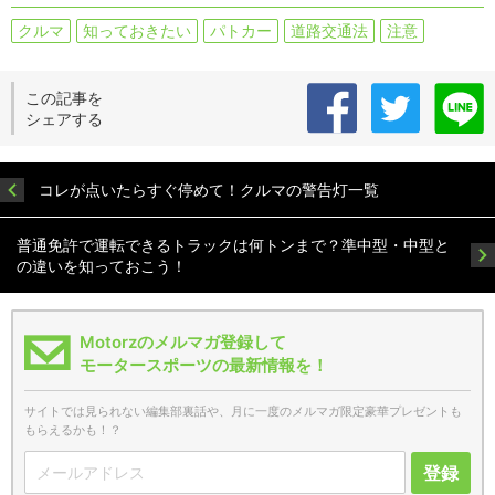
クルマ
知っておきたい
パトカー
道路交通法
注意
この記事を
シェアする
コレが点いたらすぐ停めて！クルマの警告灯一覧
普通免許で運転できるトラックは何トンまで？準中型・中型と
の違いを知っておこう！
Motorzのメルマガ登録して
モータースポーツの最新情報を！
サイトでは見られない編集部裏話や、月に一度のメルマガ限定豪華プレゼントも
もらえるかも！？
登録