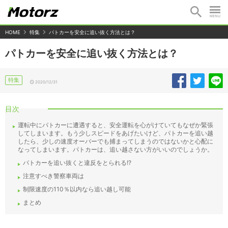
HOME
特集
パトカーを安全に追い抜く方法とは？
パトカーを安全に追い抜く方法とは？
特集
2020/12/31
目次
運転中にパトカーに遭遇すると、安全運転を心がけていてもなぜか緊張
してしまいます。もう少しスピードをあげたいけど、パトカーを追い越
したら、少しの速度オーバーでも捕まってしまうのではないかと心配に
なってしまいます。パトカーは、追い越さない方がいいのでしょうか。
パトカーを追い抜くと違反をとられる!?
注意すべき警察車両は
制限速度の110％以内なら追い越し可能
まとめ