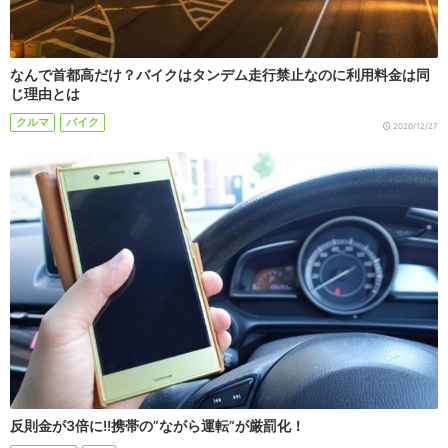
なんで首都高だけ？バイクはタンデム走行禁止なのに利用料金は同
じ理由とは
クルマ
バイク
2020/12/27
反則金が3倍に!!携帯の”ながら運転”が厳罰化！