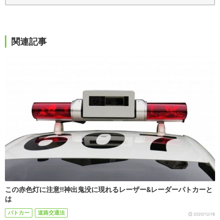
関連記事
この赤色灯に注意!!神出鬼没に現れるレーザー&レーダーパトカーと
は
パトカー
道路交通法
2020/12/16