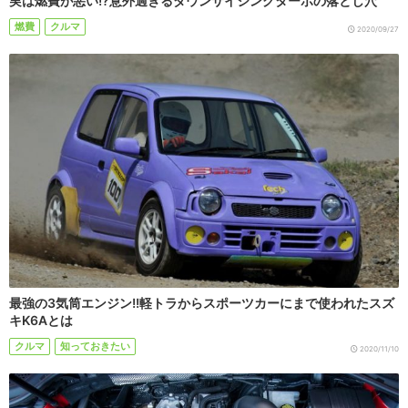
実は燃費が悪い!?意外過ぎるダウンサイジングターボの落とし穴
燃費
クルマ
2020/09/27
最強の3気筒エンジン!!軽トラからスポーツカーにまで使われたスズ
キK6Aとは
クルマ
知っておきたい
2020/11/10