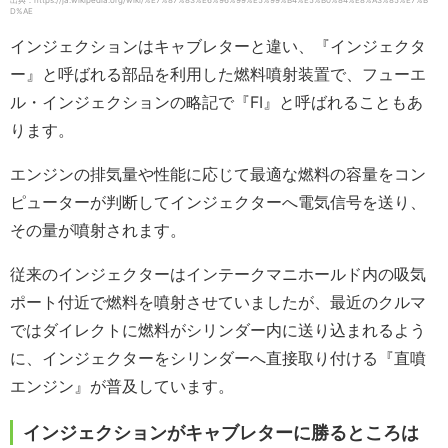
出典：https://ja.wikipedia.org/wiki/%E7%87%83%E6%96%99%E5%99%B4%E5%B0%84%E8%A3%85%E7%B
D%AE
インジェクションはキャブレターと違い、『インジェクタ
ー』と呼ばれる部品を利用した燃料噴射装置で、フューエ
ル・インジェクションの略記で『FI』と呼ばれることもあ
ります。
エンジンの排気量や性能に応じて最適な燃料の容量をコン
ピューターが判断してインジェクターへ電気信号を送り、
その量が噴射されます。
従来のインジェクターはインテークマニホールド内の吸気
ポート付近で燃料を噴射させていましたが、最近のクルマ
ではダイレクトに燃料がシリンダー内に送り込まれるよう
に、インジェクターをシリンダーへ直接取り付ける『直噴
エンジン』が普及しています。
インジェクションがキャブレターに勝るところは