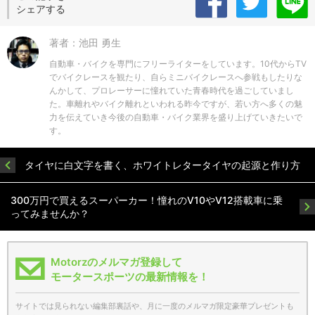
シェアする
著者：池田 勇生
自動車・バイクを専門にフリーライターをしています。10代からTV
でバイクレースを観たり、自らミニバイクレースへ参戦もしたりな
んかして、プロレーサーに憧れていた青春時代を過ごしていまし
た。車離れやバイク離れといわれる昨今ですが、若い方へ多くの魅
力を伝えていき今後の自動車・バイク業界を盛り上げていきたいで
す。
タイヤに白文字を書く、ホワイトレタータイヤの起源と作り方
300万円で買えるスーパーカー！憧れのV10やV12搭載車に乗
ってみませんか？
Motorzのメルマガ登録して
モータースポーツの最新情報を！
サイトでは見られない編集部裏話や、月に一度のメルマガ限定豪華プレゼントも