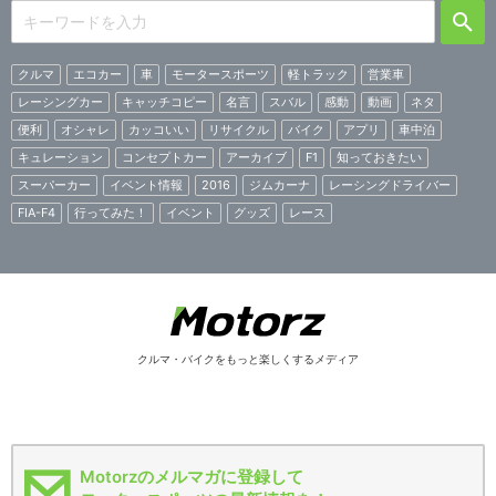
クルマ
エコカー
車
モータースポーツ
軽トラック
営業車
レーシングカー
キャッチコピー
名言
スバル
感動
動画
ネタ
便利
オシャレ
カッコいい
リサイクル
バイク
アプリ
車中泊
キュレーション
コンセプトカー
アーカイブ
F1
知っておきたい
スーパーカー
イベント情報
2016
ジムカーナ
レーシングドライバー
FIA-F4
行ってみた！
イベント
グッズ
レース
クルマ・バイクをもっと楽しくするメディア
Motorzのメルマガに登録して