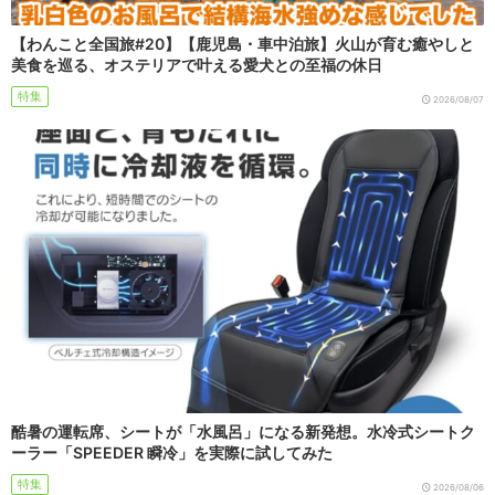
【わんこと全国旅#20】【鹿児島・車中泊旅】火山が育む癒やしと
美食を巡る、オステリアで叶える愛犬との至福の休日
特集
2026/08/07
酷暑の運転席、シートが「水風呂」になる新発想。水冷式シートク
ーラー「SPEEDER 瞬冷」を実際に試してみた
特集
2026/08/06