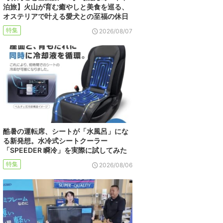
泊旅】火山が育む癒やしと美食を巡る、
オステリアで叶える愛犬との至福の休日
特集
2026/08/07
酷暑の運転席、シートが「水風呂」にな
る新発想。水冷式シートクーラー
「SPEEDER 瞬冷」を実際に試してみた
特集
2026/08/06