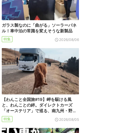
ガラス製なのに「曲がる」ソーラーパネ
ル！車中泊の常識を変えそうな新製品
特集
2026/08/06
【わんこと全国旅#19】岬を駆ける風
と、わんことの絆。ダイレクトカーズ
「オーステリア」で巡る、南九州・野…
特集
2026/08/05