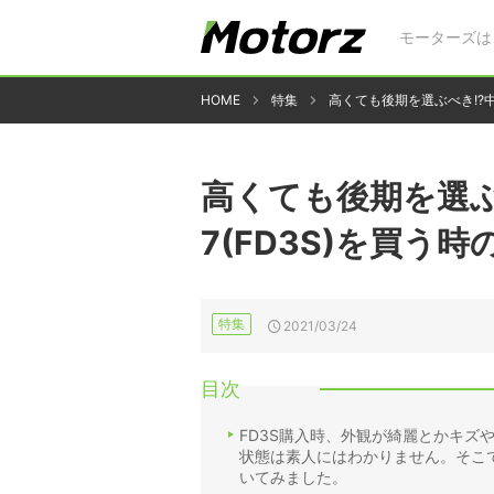
モーターズは
HOME
特集
高くても後期を選ぶべき!?中
高くても後期を選ぶ
7(FD3S)を買う
特集
2021/03/24
目次
FD3S購入時、外観が綺麗とかキズ
状態は素人にはわかりません。そこで
いてみました。