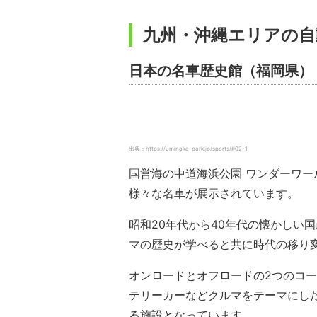
九州・沖縄エリアの自
日本の名車歴史館（福岡県）
出典：https://uminaka-park.jp/sports/#02-1
国営海の中道海浜公園 ワンダーワ
様々な名車が展示されています。
昭和20年代から40年代の懐かしい
マの歴史が学べると共に時代の移り
オンロードとオフロードの2つのコー
テリーカーなどクルマをテーマにし
る施設となっています。