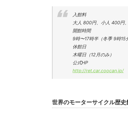
入館料
大人 800円、小人 400円
開館時間
9時〜17時半（冬季 9時15
休館日
木曜日（12月のみ）
公式HP
http://ret.car.coocan.jp/
世界のモーターサイクル歴史