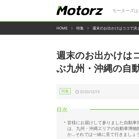
モーターズは
HOME
特集
週末のお出かけはココで決
週末のお出かけは
ぶ九州・沖縄の自動
特集
2020/12/13
目次
皆様にお届けして参りました自動車
は、九州・沖縄エリアの自動車博物
か…それでは一緒に見て行きましょ