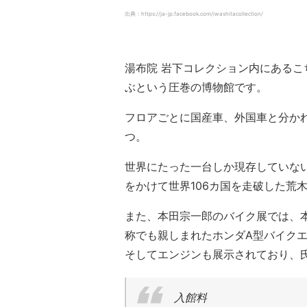
出典：https://ja-jp.facebook.com/iwashitacollection/
湯布院 岩下コレクション内にあるこ
ぶという圧巻の博物館です。
フロアごとに国産車、外国車と分か
つ。
世界にたった一台しか現存していない
をかけて世界106カ国を走破した荒
また、本田宗一郎のバイク展では、
称でも親しまれたホンダA型バイク
そしてエンジンも展示されており、
入館料