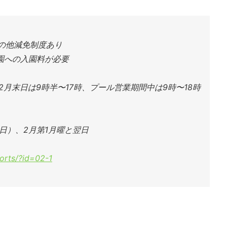
その他減免制度あり
園への入園料が必要
〜2月末日は9時半〜17時、プール営業期間中は9時〜18時
1日）、2月第1月曜と翌日
ports/?id=02-1