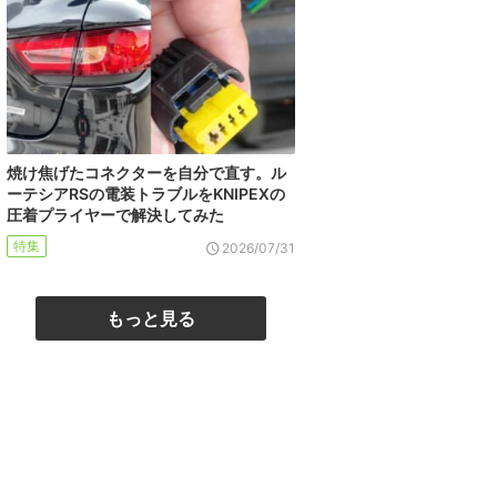
焼け焦げたコネクターを自分で直す。ル
ーテシアRSの電装トラブルをKNIPEXの
圧着プライヤーで解決してみた
特集
2026/07/31
もっと見る