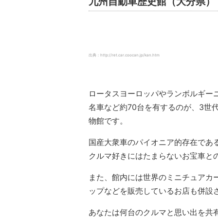
九州自動車歴史館（大分県）
出典：http://ret.car.coocan.jp/kan.htm
ロータスヨーロッパやランボルギー
名車など約70台を有するのが、3世
物館です。
国産大衆車のパイオニア的存在である
クルマ好きにはたまらないお宝車と
また、館内には世界のミニチュアカー
ップなどを販売しているお店も併設
あなたは何台のクルマと思い出を共