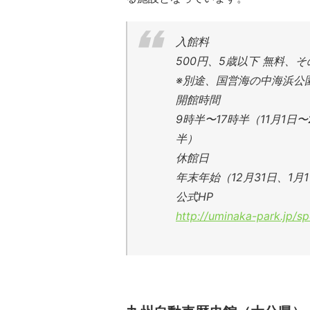
入館料
500円、5歳以下 無料、
※別途、国営海の中海浜公
開館時間
9時半〜17時半（11月1日
半）
休館日
年末年始（12月31日、1月
公式HP
http://uminaka-park.jp/s