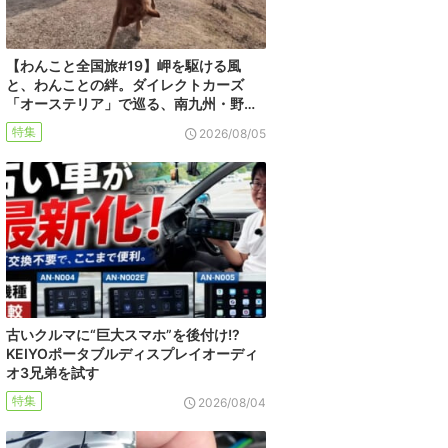
【わんこと全国旅#19】岬を駆ける風
と、わんことの絆。ダイレクトカーズ
「オーステリア」で巡る、南九州・野…
特集
2026/08/05
古いクルマに“巨大スマホ”を後付け!?
KEIYOポータブルディスプレイオーディ
オ3兄弟を試す
特集
2026/08/04