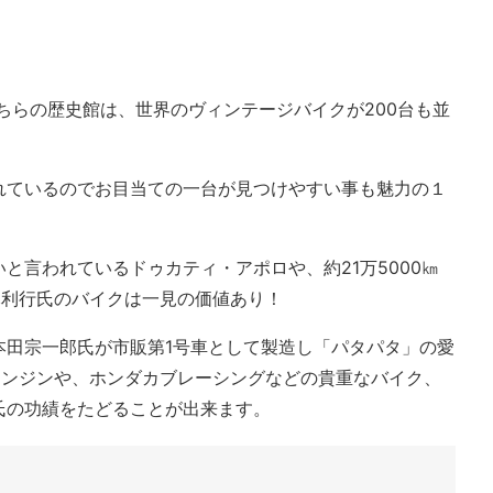
ちらの歴史館は、世界のヴィンテージバイクが200台も並
れているのでお目当ての一台が見つけやすい事も魅力の１
と言われているドゥカティ・アポロや、約21万5000㎞
木利行氏のバイクは一見の価値あり！
本田宗一郎氏が市販第1号車として製造し「パタパタ」の愛
エンジンや、ホンダカブレーシングなどの貴重なバイク、
氏の功績をたどることが出来ます。