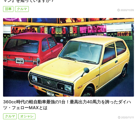
マン』を知っていますか？
旧車
クルマ
2020/11/05
360cc時代の軽自動車最強の1台！最高出力40馬力を誇ったダイハ
ツ・フェローMAXとは
クルマ
オシャレ
2020/11/11