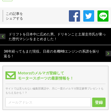
この記事を
シェアする
ドリフトを日本中に広めた男。ドリキンこと土屋圭市氏が乗っ
た歴代マシンをまとめました！
36年経ってもまだ現役。日産の名機RBエンジンの系譜を振り
返る！
Motorzのメルマガ登録して
モータースポーツの最新情報を！
サイトでは見られない編集部裏話や、月に一度のメルマガ限定豪華プレゼントも
もらえるかも！？
登録