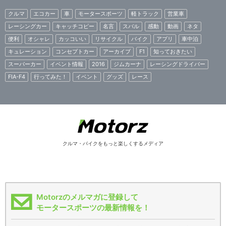
クルマ
エコカー
車
モータースポーツ
軽トラック
営業車
レーシングカー
キャッチコピー
名言
スバル
感動
動画
ネタ
便利
オシャレ
カッコいい
リサイクル
バイク
アプリ
車中泊
キュレーション
コンセプトカー
アーカイブ
F1
知っておきたい
スーパーカー
イベント情報
2016
ジムカーナ
レーシングドライバー
FIA-F4
行ってみた！
イベント
グッズ
レース
クルマ・バイクをもっと楽しくするメディア
Motorzのメルマガに登録して
モータースポーツの最新情報を！