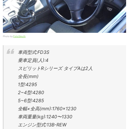
Photo by
FotoSleuth
車両型式:FD3S
乗車定員(人):4
スピリットRシリーズ タイプAは2人
全長(mm)
1型:4295
2~4型:4280
5~6型:4285
全幅×全高(mm):1760×1230
車両重量(kg):1240〜1330
エンジン型式:13B-REW