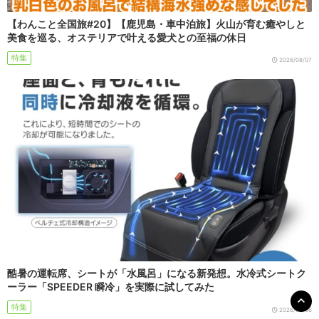
【わんこと全国旅#20】【鹿児島・車中泊旅】火山が育む癒やしと
美食を巡る、オステリアで叶える愛犬との至福の休日
特集
2026/08/07
酷暑の運転席、シートが「水風呂」になる新発想。水冷式シートク
ーラー「SPEEDER 瞬冷」を実際に試してみた
特集
2026/08/06