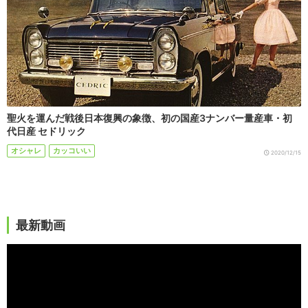
聖火を運んだ戦後日本復興の象徴、初の国産3ナンバー量産車・初
代日産 セドリック
オシャレ
カッコいい
2020/12/15
最新動画