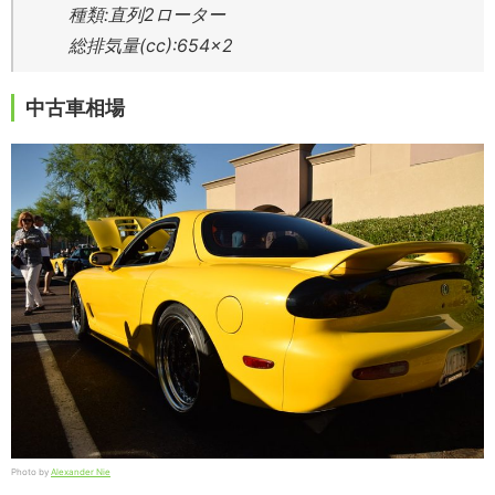
種類:直列2ローター
総排気量(cc):654×2
中古車相場
Photo by
Alexander Nie