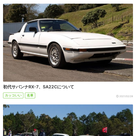
初代サバンナRX-7、SA22Cについて
カッコいい
名車
2021/02/28