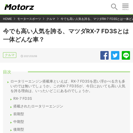
HOME
モータースポーツ
クルマ
今でも高い人気を誇る、マツダRX-7 FD3Sとは一体
今でも高い人気を誇る、マツダRX-7 FD3Sとは
一体どんな車？
クルマ
2021/03/06
目次
ロータリーエンジン搭載車といえば、RX-7 FD3Sを思い浮かべる方も多
いのでは無いでしょうか。このRX-7 FD3Sが、今日においても高い人気
を誇る理由は、いったいどこにあるのでしょうか。
RX-7 FD3S
搭載されたロータリーエンジン
前期型
中期型
後期型