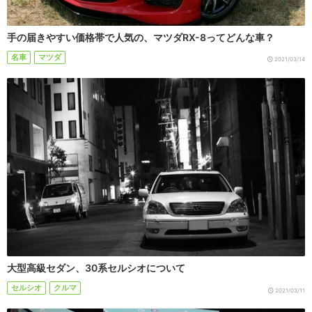
手の届きやすい価格帯で人気の、マツダRX-8ってどんな車？
名車
マツダ
2021/03/14
大型高級セダン、30系セルシオについて
セルシオ
クルマ
2021/03/11