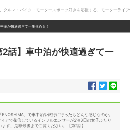
、クルマ・バイク・モータースポーツ好きを応援する、モーターライフ
車中泊が快適過ぎて一生住める！
第2話】車中泊が快適過ぎて一
ENOSHIMA」で車中泊や旅行に行ったらどんな感じなのか。
多くのメディアで発信しているインフルエンサーが2泊3日の女子ふたり
います。是非最後までご覧ください。【第2話】