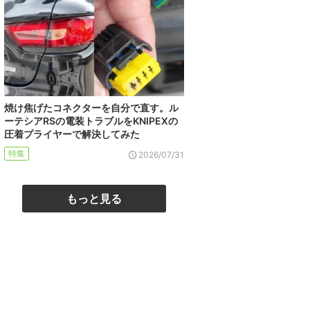
焼け焦げたコネクターを自分で直す。ル
ーテシアRSの電装トラブルをKNIPEXの
圧着プライヤーで解決してみた
特集
2026/07/31
もっと見る