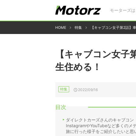
モーターズは
HOME
特集
【キャブコン女子第2話】
【キャブコン女子
生住める！
特集
2022/09/16
目次
ダイレクトカーズさんのキャブコン「
InstagramやYouTubeなど
旅に行った様子をご紹介したいと思