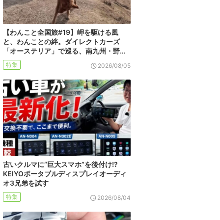
【わんこと全国旅#19】岬を駆ける風
と、わんことの絆。ダイレクトカーズ
「オーステリア」で巡る、南九州・野…
特集
2026/08/05
古いクルマに“巨大スマホ”を後付け!?
KEIYOポータブルディスプレイオーディ
オ3兄弟を試す
特集
2026/08/04