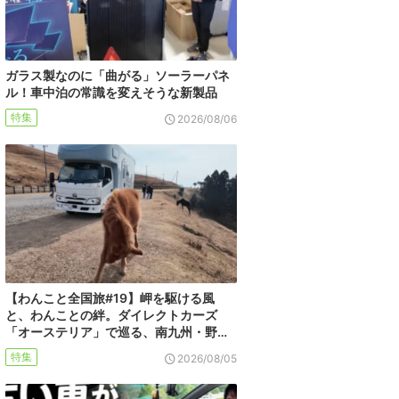
ガラス製なのに「曲がる」ソーラーパネ
ル！車中泊の常識を変えそうな新製品
特集
2026/08/06
【わんこと全国旅#19】岬を駆ける風
と、わんことの絆。ダイレクトカーズ
「オーステリア」で巡る、南九州・野…
特集
2026/08/05