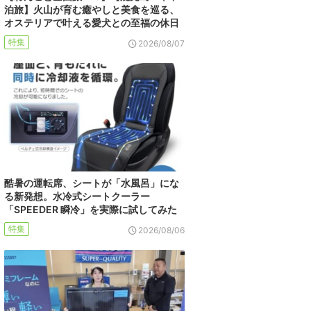
泊旅】火山が育む癒やしと美食を巡る、
オステリアで叶える愛犬との至福の休日
特集
2026/08/07
酷暑の運転席、シートが「水風呂」にな
る新発想。水冷式シートクーラー
「SPEEDER 瞬冷」を実際に試してみた
特集
2026/08/06