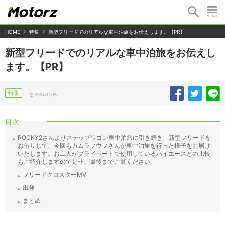
HOME
特集
新型フリードでのリアルな車中泊旅をお伝えします。【PR】
新型フリードでのリアルな車中泊旅をお伝えし
ます。【PR】
特集
2024/12/16
目次
ROCKY2さんよりステップワゴン車中泊旅に引き続き、新型フリードを
お借りして、今回もカムラフウフさんが車中泊旅を行った様子をお届け
いたします。お二人がプライベートで使用しているハイエースとの比較
もご紹介しますので是非、最後までご覧ください。
フリードクロスターMV
出発
まとめ