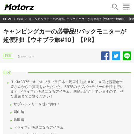
HOME
特集
キャンピングカーの必需品!!バックモニターが超便利!!【ウキブラ旅#10】【P
キャンピングカーの必需品!!バックモニターが
超便利!!【ウキブラ旅#10】【PR】
特集
2024/10/15
目次
“UKI×BR75ウキウキブラブラ日本一周車中泊旅”#10。今回は視聴者の
皆さんからご質問をいただいた、BR75のサブバッテリーの検証を行い
ます!!ドライブが快適になるアイテム、機能も紹介していますので、ぜ
ひ最後までご覧ください！
サブバッテリーを使い切れ！
岡山編
鳥取編
ドライブが快適になるアイテム