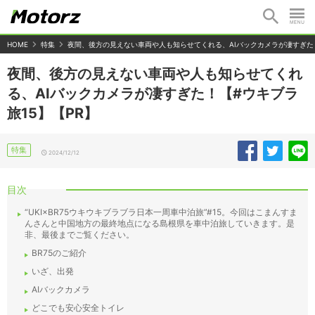
HOME
特集
夜間、後方の見えない車両や人も知らせてくれる、AIバックカメラが凄すぎた！
夜間、後方の見えない車両や人も知らせてくれ
る、AIバックカメラが凄すぎた！【#ウキブラ
旅15】【PR】
特集
2024/12/12
目次
“UKI×BR75ウキウキブラブラ日本一周車中泊旅”#15。今回はこまんすま
んさんと中国地方の最終地点になる島根県を車中泊旅していきます。是
非、最後までご覧ください。
BR75のご紹介
いざ、出発
AIバックカメラ
どこでも安心安全トイレ