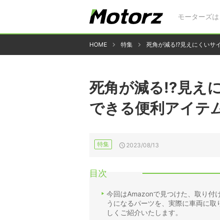
モーターズは
HOME
特集
死角が減る!?見えにくいサ
死角が減る!?見え
できる便利アイテム
特集
2023/08/13
目次
今回はAmazonで見つけた、取り
うになるパーツを、実際に車両に取
しくご紹介いたします。