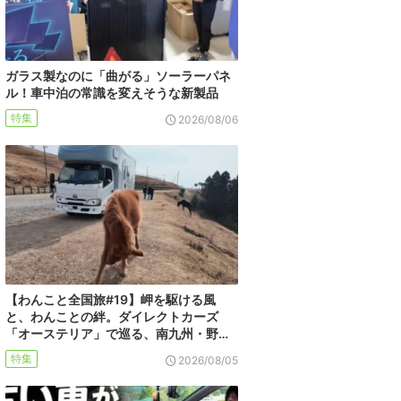
ガラス製なのに「曲がる」ソーラーパネ
ル！車中泊の常識を変えそうな新製品
特集
2026/08/06
【わんこと全国旅#19】岬を駆ける風
と、わんことの絆。ダイレクトカーズ
「オーステリア」で巡る、南九州・野…
特集
2026/08/05