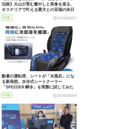
泊旅】火山が育む癒やしと美食を巡る、
オステリアで叶える愛犬との至福の休日
特集
2026/08/07
酷暑の運転席、シートが「水風呂」にな
る新発想。水冷式シートクーラー
「SPEEDER 瞬冷」を実際に試してみた
特集
2026/08/06