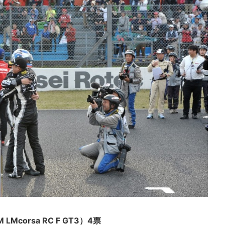
LMcorsa RC F GT3）4票