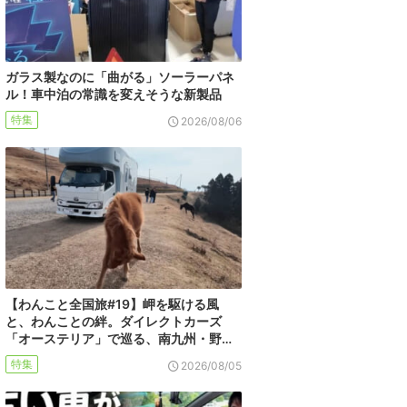
ガラス製なのに「曲がる」ソーラーパネ
ル！車中泊の常識を変えそうな新製品
特集
2026/08/06
【わんこと全国旅#19】岬を駆ける風
と、わんことの絆。ダイレクトカーズ
「オーステリア」で巡る、南九州・野…
特集
2026/08/05