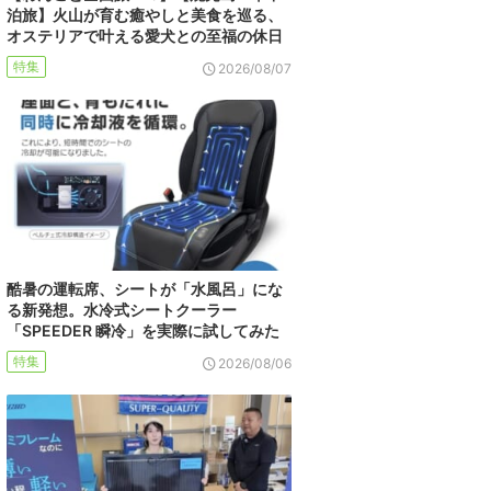
泊旅】火山が育む癒やしと美食を巡る、
オステリアで叶える愛犬との至福の休日
特集
2026/08/07
酷暑の運転席、シートが「水風呂」にな
る新発想。水冷式シートクーラー
「SPEEDER 瞬冷」を実際に試してみた
特集
2026/08/06