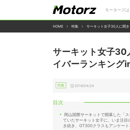
モーターズは
HOME
特集
サーキット女子30人に聞き
サーキット女子3
イバーランキングin
特集
2016/04/24
目次
岡山国際サーキットで開幕した「スー
ていたサーキット女子に、いま注目の
き続き、GT300クラスもアンケー