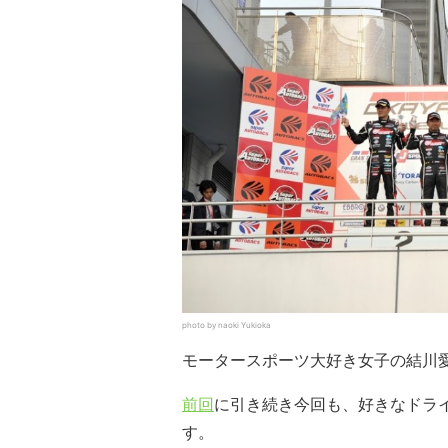
photo by naoki Yukioka
モータースポーツ大好き女子の結川
前回
に引き続き今回も、好きなドライ
す。