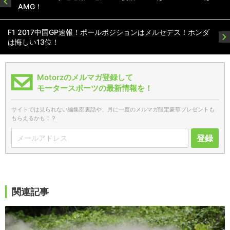
AMG！
F1 2017中国GP速報！ポールポジションはメルセデス！ホンダ
は悔しい13位！
Motorzのメルマガ登録して
モータースポーツの最新情報を！
サイトでは見られない編集部裏話や、月に一度のメルマガ限定豪華プレゼントも
もらえるかも！？
登録
関連記事