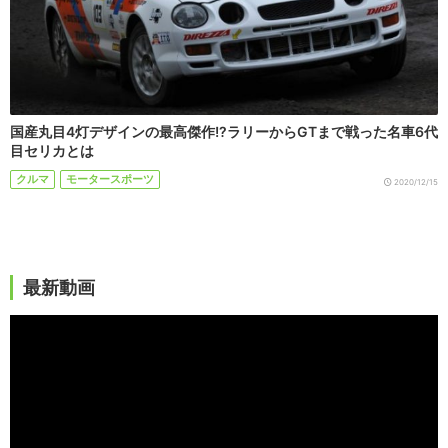
国産丸目4灯デザインの最高傑作!?ラリーからGTまで戦った名車6代
目セリカとは
クルマ
モータースポーツ
2020/12/15
最新動画