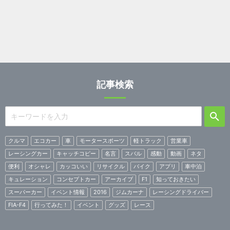
記事検索
クルマ
エコカー
車
モータースポーツ
軽トラック
営業車
レーシングカー
キャッチコピー
名言
スバル
感動
動画
ネタ
便利
オシャレ
カッコいい
リサイクル
バイク
アプリ
車中泊
キュレーション
コンセプトカー
アーカイブ
F1
知っておきたい
スーパーカー
イベント情報
2016
ジムカーナ
レーシングドライバー
FIA-F4
行ってみた！
イベント
グッズ
レース