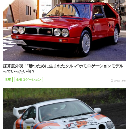
採算度外視！”勝つために生まれたクルマ”ホモロゲーションモデル
っていったい何？
名車
ホモロゲーション
2020/12/11