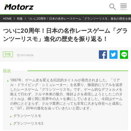
HOME
特集
ついに20周年！日本の名作レースゲーム「グランツーリスモ」進化の歴史を
ついに20周年！日本の名作レースゲーム「グラ
ンツーリスモ」進化の歴史を振り返る！
特集
2017/04/08
目次
1997年、ゲーム史を変える伝説的タイトルが発売されました。「リア
ル・ドライビング・シミュレーター」を名乗り、徹底的にリアルを追求
したレースゲーム『グランツーリスモ』です。ゲーム的なデフォルメを
敢えて行わず、クルマ本来の魅力、格好よさを表現しようとしたこのタ
イトルは、瞬く間に世界中の人々を虜にしていきました。今回はゲーム
の枠にとどまらず、クルマ業界にとっても非常に大きな存在へと成長し
た「GT」20年の進化を辿っていきたいと思います。
グランツーリスモ
グランツーリスモ2