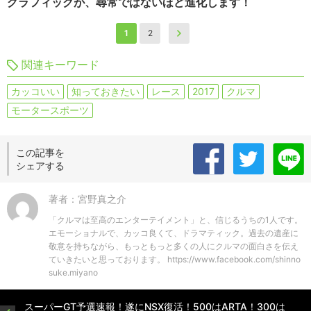
グラフィックが、尋常ではないほど進化します！
1
2
関連キーワード
カッコいい
知っておきたい
レース
2017
クルマ
モータースポーツ
この記事を
シェアする
著者：宮野真之介
「クルマは至高のエンターテイメント」と、信じるうちの1人です。
エモーショナルで、カッコ良くて、ドラマティック。過去の遺産に
敬意を持ちながら、もっともっと多くの人にクルマの面白さを伝え
ていきたいと思っております。 https://www.facebook.com/shinno
suke.miyano
スーパーGT予選速報！遂にNSX復活！500はARTA！300は