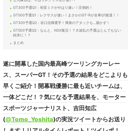
GT300予選Q1：初音ミクがやはり速い！圧倒的！
GT500予選Q1：レクサスが速い！まさかのGT-Rが全車Q1敗退！！
GT300予選Q2：谷口信輝選手！渾身のアタックも…届かず！
GT500予選Q2：なんと、NSX復活！？大波乱の予選はとんでもない
結末に！？
まとめ
遂に開幕した国内最高峰ツーリングカーレー
ス、スーパーGT！その予選の結果をどこよりも
早くご紹介！開幕戦優勝に最も近いチームは、
一体どこだ！？気になる予選結果を、モーター
スポーツジャーナリスト、吉田知広
(
@
Tomo_Yoshita
)の実況ツイートからお送り
します！リアルタイムレポート！ツイレポ！