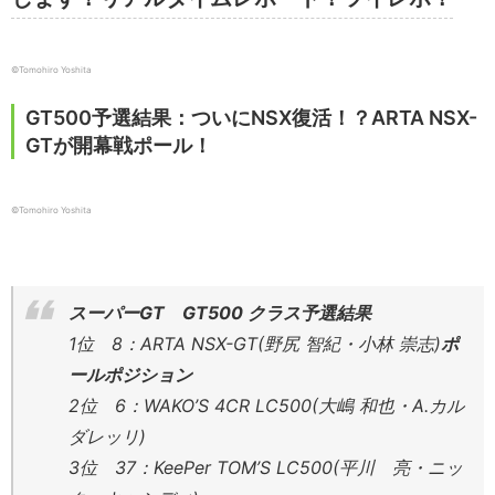
©︎Tomohiro Yoshita
GT500予選結果：ついにNSX復活！？ARTA NSX-
GTが開幕戦ポール！
©Tomohiro Yoshita
スーパーGT GT500 クラス予選結果
1位 8：ARTA NSX-GT(野尻 智紀・小林 崇志)
ポ
ールポジション
2位 6：WAKO’S 4CR LC500(大嶋 和也・A.カル
ダレッリ)
3位 37：KeePer TOM’S LC500(平川 亮・ニッ