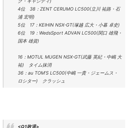
ク・キャシディ)
4位 38：ZENT CERUMO LC500(立川 祐路・石
浦 宏明)
5位 17：KEIHIN NSX-GT(塚越 広大・小暮 卓史)
6位 19：WedsSport ADVAN LC500(関口 雄飛・
国本 雄資)
16：MOTUL MUGEN NSX-GT(武藤 英紀・中嶋 大
祐) タイム抹消
36：au TOM’S LC500(中嶋 一貴・ジェームス・
ロシター) クラッシュ
<Q1敗退>