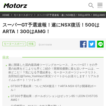
HOME
モータースポーツ
スーパーGT予選速報！遂にNSX復活！500はARTA！300はAMG
スーパーGT予選速報！遂にNSX復活！500は
ARTA！300はAMG！
モータースポーツ
特集
2017/04/08
目次
遂に開幕した国内最高峰ツーリングカーレース、スーパーGT！その予
選の結果をどこよりも早くご紹介！開幕戦優勝に最も近いチームは、一
体どこだ！？気になる予選結果を、モータースポーツジャーナリスト、
吉田知広(@Tomo_Yoshita)の実況ツイートからお送りします！リアルタ
イムレポート！ツイレポ！
GT500予選結果：ついにNSX復活！？ARTA NSX-GTが開幕戦ポー
ル！
GT300予選結果：ポールポジションはゼッケン65！LEON CVSTOS
AMG！
公式練習は、やはりレクサス勢が速い！