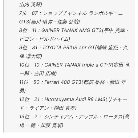
山内 英輝)
7位 87：ショップチャンネル ランボルギーニ
GT3(細川 慎弥・佐藤 公哉)
8位 11：GAINER TANAX AMG GT3(平中 克幸・
ビヨン・ビルドハイム)
9位 31：TOYOTA PRIUS apr GT(嵯峨 宏紀・久
保 凜太郎)
10位 10：GAINER TANAX triple a GT-R(富田 竜
一郎・吉田 広樹)
11位 50：Ferrari 488 GT3(都筑 晶裕・新田 守
男)
12位 21：Hitotsuyama Audi R8 LMS(リチャー
ド・ライアン・柳田 真孝)
13位 2： シンティアム・アップル・ロータス(高
橋 一穂・加藤 寛規)