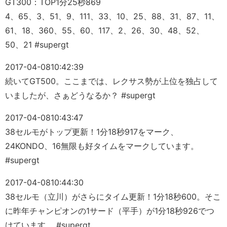
GT300：TOP1分25秒869
4、65、3、51、9、111、33、10、25、88、31、87、11、
61、18、360、55、60、117、2、26、30、48、52、
50、21 #supergt
2017-04-08
10:42:39
続いてGT500。ここまでは、レクサス勢が上位を独占して
いましたが、さぁどうなるか？ #supergt
2017-04-08
10:43:47
38セルモがトップ更新！1分18秒917をマーク、
24KONDO、16無限も好タイムをマークしています。
#supergt
2017-04-08
10:44:30
38セルモ（立川）がさらにタイム更新！1分18秒600。そこ
に昨年チャンピオンの1サード（平手）が1分18秒926でつ
けています。 #supergt