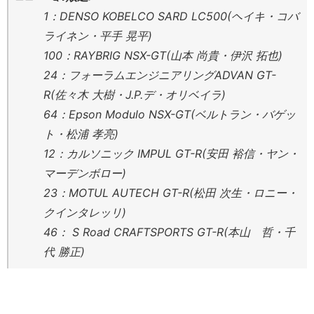
1：DENSO KOBELCO SARD LC500(ヘイキ・コバ
ライネン・平手 晃平)
100：RAYBRIG NSX-GT(山本 尚貴・伊沢 拓也)
24：フォーラムエンジニアリングADVAN GT-
R(佐々木 大樹・J.P.デ・オリベイラ)
64：Epson Modulo NSX-GT(ベルトラン・バゲッ
ト・松浦 孝亮)
12：カルソニック IMPUL GT-R(安田 裕信・ヤン・
マーデンボロー)
23：MOTUL AUTECH GT-R(松田 次生・ロニー・
クインタレッリ)
46： S Road CRAFTSPORTS GT-R(本山 哲・千
代 勝正)