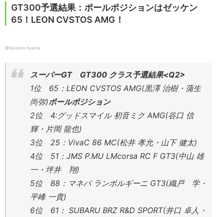
GT300予選結果：ポールポジションはゼッケン
65！LEON CVSTOS AMG！
©Tomohiro Yoshita
スーパーGT GT300 クラス予選結果<Q2>
1位 65：LEON CVSTOS AMG(黒澤 治樹・蒲生
尚弥)
ポールポジション
2位 4:グッドスマイル 初音ミク AMG(谷口 信
輝・片岡 龍也)
3位 25：VivaC 86 MC(松井 孝允・山下 健太)
4位 51：JMS P.MU LMcorsa RC F GT3(中山 雄
一・坪井 翔)
5位 88：マネパ ランボルギーニ GT3(織戸 学・
平峰 一貴)
6位 61： SUBARU BRZ R&D SPORT(井口 卓人・