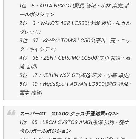
1位 8：ARTA NSX-GT(野尻 智紀・小林 崇志)
ポ
ールポジション
2位 6：WAKO’S 4CR LC500(大嶋 和也・A.カル
ダレッリ)
3位 37：KeePer TOM’S LC500(平川 亮・ニッ
ク・キャシディ)
4位 38：ZENT CERUMO LC500(立川 祐路・石
浦 宏明)
5位 17：KEIHIN NSX-GT(塚越 広大・小暮 卓史)
6位 19：WedsSport ADVAN LC500(関口 雄飛・
国本 雄資)
スーパーGT GT300 クラス予選結果<Q2>
1位 65：LEON CVSTOS AMG(黒澤 治樹・蒲生
尚弥)
ポールポジション