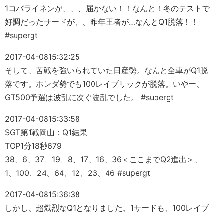
1コバライネンが、、、届かない！！なんと！冬のテストで
好調だったサードが、、昨年王者が…なんとQ1脱落！！
#supergt
2017-04-08
15:32:25
そして、苦戦を強いられていた日産勢。なんと全車がQ1脱
落です。ホンダ勢でも100レイブリックが脱落。いやー、
GT500予選は波乱に次ぐ波乱でした。 #supergt
2017-04-08
15:33:58
SGT第1戦岡山：Q1結果
TOP1分18秒679
38、6、37、19、8、17、16、36＜ここまでQ2進出＞、
1、100、24、64、12、23、46 #supergt
2017-04-08
15:36:38
しかし、超熾烈なQ1となりました。1サードも、100レイブ