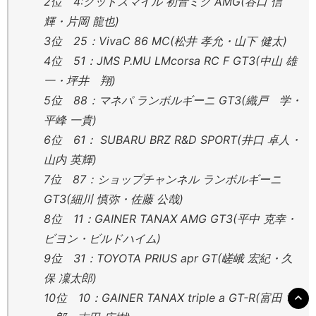
2位 4:グッドスマイル 初音ミク AMG(谷口 信
輝・片岡 龍也)
3位 25：VivaC 86 MC(松井 孝允・山下 健太)
4位 51：JMS P.MU LMcorsa RC F GT3(中山 雄
一・坪井 翔)
5位 88：マネパ ランボルギーニ GT3(織戸 学・
平峰 一貴)
6位 61： SUBARU BRZ R&D SPORT(井口 卓人・
山内 英輝)
7位 87：ショップチャンネル ランボルギーニ
GT3(細川 慎弥・佐藤 公哉)
8位 11：GAINER TANAX AMG GT3(平中 克幸・
ビヨン・ビルドハイム)
9位 31：TOYOTA PRIUS apr GT(嵯峨 宏紀・久
保 凜太郎)
10位 10：GAINER TANAX triple a GT-R(富田 竜