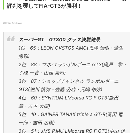
評判を覆してFIA-GT3が勝利！
©ChikaSakikawa
スーパーGT GT300 クラス決勝結果
1位 65：LEON CVSTOS AMG(黒澤 治樹・蒲生
尚弥)
2位 88：マネパ ランボルギーニ GT3(織戸 学・
平峰 一貴・山西 康司)
3位 87：ショップチャンネル ランボルギーニ
GT3(細川 慎弥・佐藤 公哉・元嶋 佑弥)
4位 60：SYNTIUM LMcorsa RC F GT3(飯田
章・吉本 大樹)
5位 10：GAINER TANAX triple a GT-R(富田 竜
一郎・吉田 広樹)
6位 51：JMS P.MU LMcorsa RC F GT3(中山 雄