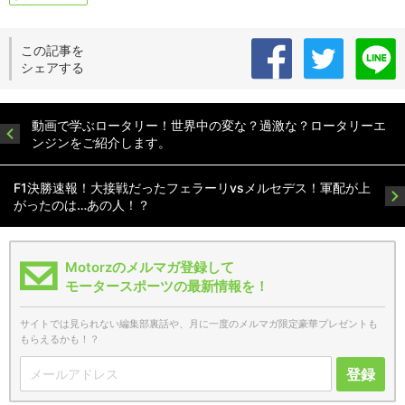
この記事を
シェアする
動画で学ぶロータリー！世界中の変な？過激な？ロータリーエ
ンジンをご紹介します。
F1決勝速報！大接戦だったフェラーリvsメルセデス！軍配が上
がったのは…あの人！？
Motorzのメルマガ登録して
モータースポーツの最新情報を！
サイトでは見られない編集部裏話や、月に一度のメルマガ限定豪華プレゼントも
もらえるかも！？
登録