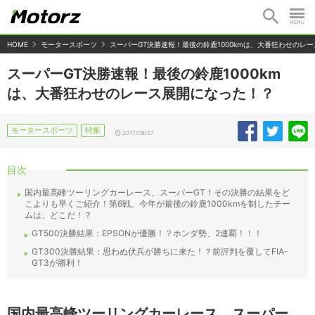
HOME
モータースポーツ
スーパーGT決勝速報！最後の鈴鹿1000kmは、大番狂わせのレ
スーパーGT決勝速報！最後の鈴鹿1000km
は、大番狂わせのレース展開になった！？
モータースポーツ
特集
2017/08/27
目次
国内最高峰ツーリングカーレース、スーパーGT！その決勝の結果をど
こよりも早くご紹介！第6戦、今年が最後の鈴鹿1000kmを制したチー
ムは、どこだ！？
GT500決勝結果：EPSONが優勝！？ホンダ勢、2連覇！！！
GT300決勝結果：思わぬ伏兵が勝ちに来た！？前評判を覆してFIA-
GT3が勝利！
国内最高峰ツーリングカーレース、スーパー