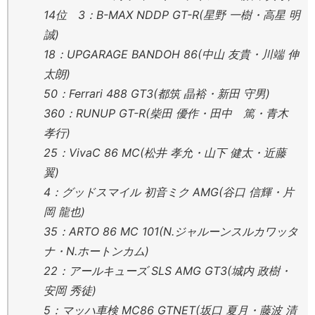
14位 3：B-MAX NDDP GT-R(星野 一樹・高星 明
誠)
18：UPGARAGE BANDOH 86(中山 友貴・川端 伸
太朗)
50：Ferrari 488 GT3(都筑 晶裕・新田 守男)
360：RUNUP GT-R(柴田 優作・田中 篤・青木
孝行)
25：VivaC 86 MC(松井 孝允・山下 健太・近藤
翼)
4：グッドスマイル 初音ミク AMG(谷口 信輝・片
岡 龍也)
35：ARTO 86 MC 101(N.ジャルーンスルカワッタ
ナ・N.ホートンカム)
22：アールキューズ SLS AMG GT3(城内 政樹・
安岡 秀徒)
5：マッハ車検 MC86 GTNET(坂口 夏月・藤波 清