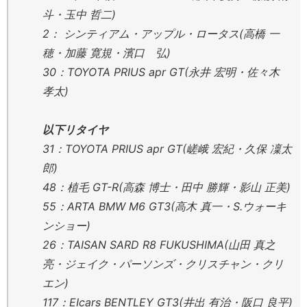
斗・玉中 哲二)
2： シンティアム・アップル・ロータス(高橋 一
穂・加藤 寛規・濱口 弘)
30：TOYOTA PRIUS apr GT(永井 宏明・佐々木
孝太)
以下リタイヤ
31：TOYOTA PRIUS apr GT(嵯峨 宏紀・久保 凜太
郎)
48：植毛 GT-R(高森 博士・田中 勝輝・影山 正美)
55：ARTA BMW M6 GT3(高木 真一・S.ウォーキ
ンショー)
26：TAISAN SARD R8 FUKUSHIMA(山田 真之
亮・ジェイク・パーソンズ・クリスチャン・クリ
エン)
117：EIcars BENTLEY GT3(井出 有治・阪口 良平)