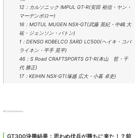
12：カルソニック IMPUL GT-R(安田 裕信・ヤン・
マーデンボロー)
16：MOTUL MUGEN NSX-GT(武藤 英紀・中嶋 大
祐・ジェンソン・バトン)
1：DENSO KOBELCO SARD LC500(ヘイキ・コバ
ライネン・平手 晃平)
46：S Road CRAFTSPORTS GT-R(本山 哲・千
代 勝正)
17：KEIHIN NSX-GT(塚越 広大・小暮 卓史)
©ChikaSakikawa
GT300決勝結果：思わぬ伏兵が勝ちに来た！？前