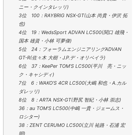
ニー・クインタレッリ)
3位 100：RAYBRIG NSX-GT(山本 尚貴・伊沢 拓
也)
4位 19：WedsSport ADVAN LC500(関口 雄飛・
国本 雄資・小林 可夢偉)
5位 24：フォーラムエンジニアリングADVAN
GT-R(佐々木 大樹・J.P.デ・オリベイラ)
6位 37：KeePer TOM’S LC500(平川 亮・ニッ
ク・キャシディ)
7位 6：WAKO’S 4CR LC500(大嶋 和也・A.カル
ダレッリ)
8位 8：ARTA NSX-GT(野尻 智紀・小林 崇志)
36：au TOM’S LC500(中嶋 一貴・ジェームス・
ロシター)
38：ZENT CERUMO LC500(立川 祐路・石浦 宏
明)