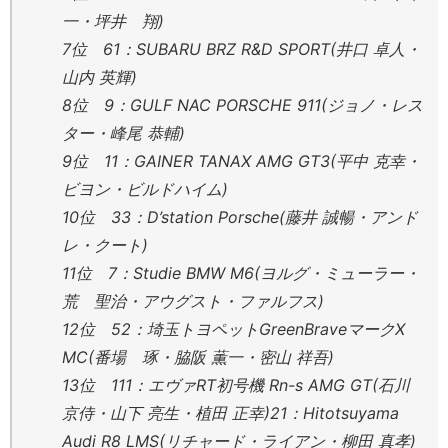
一・坪井 翔)
7位 61：SUBARU BRZ R&D SPORT(井口 卓人・
山内 英輝)
8位 9：GULF NAC PORSCHE 911(ジョノ・レス
ター・峰尾 恭輔)
9位 11：GAINER TANAX AMG GT3(平中 克幸・
ビヨン・ビルドハイム)
10位 33：D’station Porsche(藤井 誠暢・アンド
レ・クート)
11位 7：Studie BMW M6(ヨルグ・ミューラー・
荒 聖治・アウグスト・ファルフス)
12位 52：埼玉トヨペットGreenBraveマークX
MC(番場 琢・脇阪 薫一・密山 祥吾)
13位 111：エヴァRT初号機 Rn-s AMG GT(石川
京侍・山下 亮生・植田 正幸)21：Hitotsuyama
Audi R8 LMS(リチャード・ライアン・柳田 真孝)