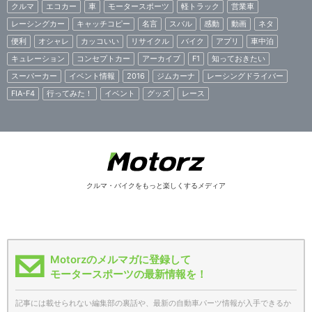
クルマ
エコカー
車
モータースポーツ
軽トラック
営業車
レーシングカー
キャッチコピー
名言
スバル
感動
動画
ネタ
便利
オシャレ
カッコいい
リサイクル
バイク
アプリ
車中泊
キュレーション
コンセプトカー
アーカイブ
F1
知っておきたい
スーパーカー
イベント情報
2016
ジムカーナ
レーシングドライバー
FIA-F4
行ってみた！
イベント
グッズ
レース
クルマ・バイクをもっと楽しくするメディア
Motorzのメルマガに登録して
モータースポーツの最新情報を！
記事には載せられない編集部の裏話や、最新の自動車パーツ情報が入手できるか