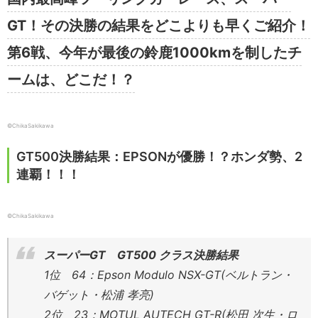
GT！その決勝の結果をどこよりも早くご紹介！
第6戦、今年が最後の鈴鹿1000kmを制したチ
ームは、どこだ！？
©ChikaSakikawa
GT500決勝結果：EPSONが優勝！？ホンダ勢、2
連覇！！！
©ChikaSakikawa
スーパーGT GT500 クラス決勝結果
1位 64：Epson Modulo NSX-GT(ベルトラン・
バゲット・松浦 孝亮)
2位 23：MOTUL AUTECH GT-R(松田 次生・ロ