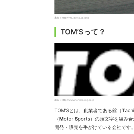
出典：http://ms.toyota.co.jp/jp
TOM’Sって？
出典：http://www.tomsracing.co.jp
TOM’Sとは、創業者である舘（
T
ac
（
M
otor
S
ports）の頭文字を組
開発・販売を手がけている会社です