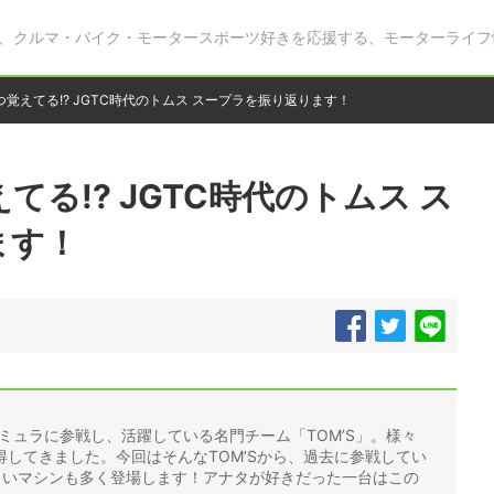
、クルマ・バイク・モータースポーツ好きを応援する、モーターライフ
覚えてる!? JGTC時代のトムス スープラを振り返ります！
る!? JGTC時代のトムス ス
ます！
ミュラに参戦し、活躍している名門チーム「TOM’S」。様々
してきました。今回はそんなTOM’Sから、過去に参戦してい
しいマシンも多く登場します！アナタが好きだった一台はこの