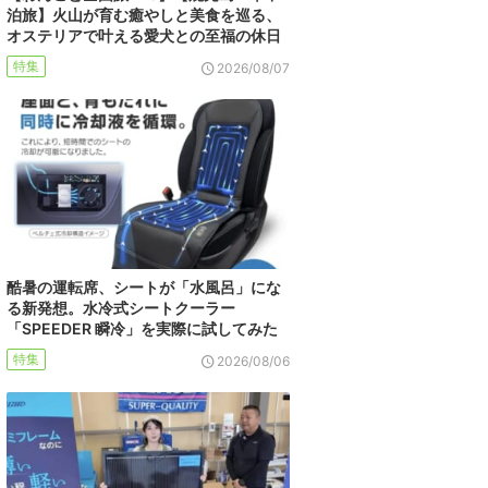
泊旅】火山が育む癒やしと美食を巡る、
オステリアで叶える愛犬との至福の休日
特集
2026/08/07
酷暑の運転席、シートが「水風呂」にな
る新発想。水冷式シートクーラー
「SPEEDER 瞬冷」を実際に試してみた
特集
2026/08/06