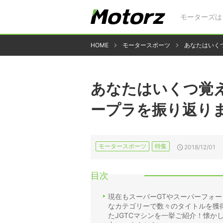
モーターズは
HOME
モータースポーツ
あなたはいくつ
あなたはいくつ覚えて
ープラを振り返り
モータースポーツ
特集
2018/12/01
目次
現在もスーパーGTやスーパーフォー
なカテゴリーで数々のタイトルを獲得
たJGTCマシンを一挙ご紹介！懐か