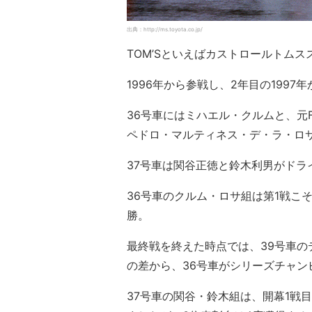
出典：http://ms.toyota.co.jp/
TOM’Sといえばカストロールトム
1996年から参戦し、2年目の1997
36号車にはミハエル・クルムと、元
ペドロ・マルティネス・デ・ラ・ロ
37号車は関谷正徳と鈴木利男がドラ
36号車のクルム・ロサ組は第1戦こ
勝。
最終戦を終えた時点では、39号車
の差から、36号車がシリーズチャン
37号車の関谷・鈴木組は、開幕1戦