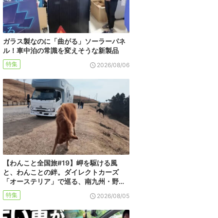
ガラス製なのに「曲がる」ソーラーパネ
ル！車中泊の常識を変えそうな新製品
特集
2026/08/06
【わんこと全国旅#19】岬を駆ける風
と、わんことの絆。ダイレクトカーズ
「オーステリア」で巡る、南九州・野…
特集
2026/08/05