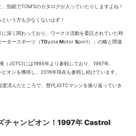
、別紙でTOM’Sのカタログが入っていたりしますよね！
るという方も少なくないはず！
常に深く関わっており、ワークス活動を委託されていた時
モータースポーツ（
TO
yota
M
otor
S
port）」の略と間違
権（JGTC)には1995年より参戦しており、1997年、
ャンピオンを獲得し、2016年現在も参戦し続けています。
る程度済んだところで、歴代JGTCマシンを振り返っていき
ャンピオン！1997年 Castrol