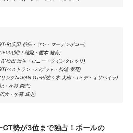
 GT-R(安田 裕信・ヤン・マーデンボロー)
N LC500(関口 雄飛・国本 雄資)
 GT-R(松田 次生・ロニー・クインタレッリ)
NSX-GT(ベルトラン・バゲット・松浦 孝亮)
グADVAN GT-R(佐々木 大樹・J.P.デ・オリベイラ)
 智紀・小林 崇志)
塚越 広大・小暮 卓史)
AF-GT勢が3位まで独占！ポールの