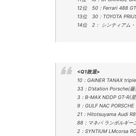
12位 50：Ferrari 488
13位 30：TOYOTA PRI
14位 2： シンティアム
<Q1敗退>
10：GAINER TANAX tri
33：D’station Pors
3：B-MAX NDDP GT-R
9：GULF NAC PORSC
21：Hitotsuyama Au
88：マネパ ランボルギーニ
2：SYNTIUM LMcorsa 