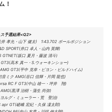
イム！
ラス予選結果<Q2>
C(松井 孝允・山下 健太) 1:43.702 ポールポジション
R&D SPORT(井口 卓人・山内 英輝)
 GTNET(坂口 夏月・藤波 清斗)
6 GT3(高木 真一・S.ウォーキンショー)
AX AMG GT3(平中 克幸・ビヨン・ビルドハイム)
音ミク AMG(谷口 信輝・片岡 龍也)
orsa RC F GT3(中山 雄一・坪井 翔)
S AMG(黒澤 治樹・蒲生 尚弥)
 M6(ヨルグ・ミューラー・荒 聖治)
US apr GT(嵯峨 宏紀・久保 凜太郎)
BANDOH 86(中山 友貴・川端 伸太朗)