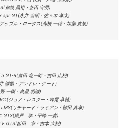
 GT3(都筑 晶裕・新田 守男)
US apr GT(永井 宏明・佐々木 孝太)
・アップル・ロータス(高橋 一穂・加藤 寛規)
ple a GT-R(富田 竜一郎・吉田 広樹)
che(藤井 誠暢・アンドレ・クート)
(星野 一樹・高星 明誠)
HE 911(ジョノ・レスター・峰尾 恭輔)
di R8 LMS(リチャード・ライアン・柳田 真孝)
 GT3(織戸 学・平峰 一貴)
RC F GT3(飯田 章・吉本 大樹)