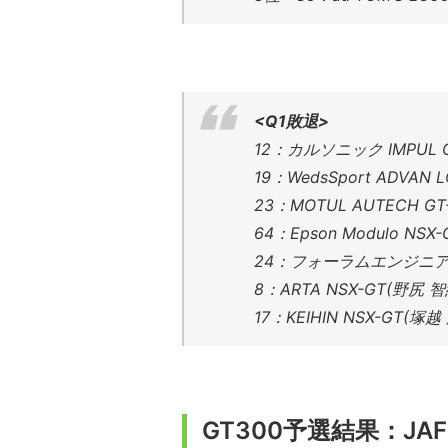
<Q1敗退>
12：カルソニック IMPUL
19：WedsSport ADVA
23：MOTUL AUTECH
64：Epson Modulo 
24：フォーラムエンジニアリン
8：ARTA NSX-GT(野尻
17：KEIHIN NSX-GT(
GT300予選結果：J