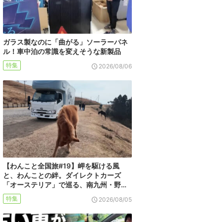
ガラス製なのに「曲がる」ソーラーパネ
ル！車中泊の常識を変えそうな新製品
特集
2026/08/06
【わんこと全国旅#19】岬を駆ける風
と、わんことの絆。ダイレクトカーズ
「オーステリア」で巡る、南九州・野…
特集
2026/08/05