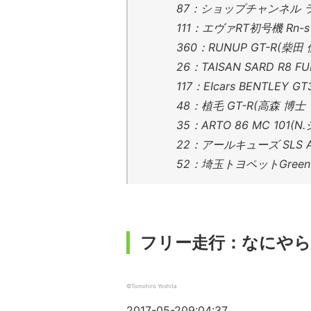
87：ショップチャンネル ラ
111：エヴァRT初号機 Rn-
360：RUNUP GT-R(柴
26：TAISAN SARD R
117：EIcars BENTLEY
48：植毛 GT-R(高森 博士
35：ARTO 86 MC 1
22：アールキューズ SLS 
52：埼玉トヨペットGreen
フリー走行：なにやら
©Tomohiro Yoshita
2017-05-209:04:37