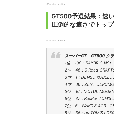
©Tomohiro Yoshita
GT500予選結果：速
圧倒的な速さでトップ
©Tomohiro Yoshita
スーパーGT GT500 ク
1位 100：RAYBRIG NS
2位 46：S Road CRAF
3位 1：DENSO KOBEL
4位 38：ZENT CERUM
5位 16：MOTUL MUGE
6位 37：KeePer TOM
7位 6：WAKO’S 4CR 
8位 36：au TOM’S 