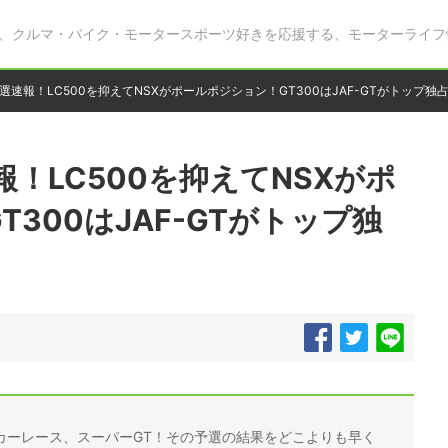
、クルマ・バイク・モータースポーツ好きを応援する、モーターライフ
選速報！LC500を抑えてNSXがポールポジション！GT300はJAF-GTがトップ独
！LC500を抑えてNSXがポ
300はJAF-GTがトップ独
カーレース、スーパーGT！その予選の結果をどこよりも早く