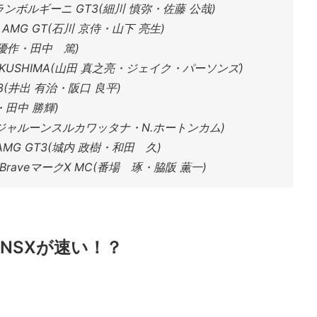
ンボルギーニ GT3(細川 慎弥・佐藤 公哉)
s AMG GT(石川 京侍・山下 亮生)
田 優作・田中 篤)
8 FUKUSHIMA(山田 真之亮・ジェイク・パーソンズ)
 GT3(井出 有治・阪口 良平)
・田中 勝輝)
01(N.ジャルーンスルカワッタナ・N.ホートンカム)
AMG GT3(城内 政樹・和田 久)
BraveマークX MC(番場 琢・脇阪 薫一)
NSXが速い！？