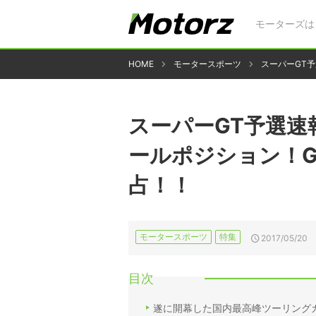
モーターズは
HOME
モータースポーツ
スーパーGT予
スーパーGT予選速報
ールポジション！GT
占！！
モータースポーツ
特集
2017/05/20
目次
遂に開幕した国内最高峰ツーリング