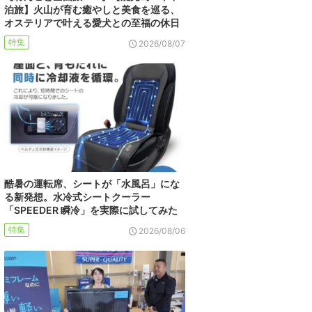
泊旅】火山が育む癒やしと美食を巡る、
オステリアで叶える愛犬との至福の休日
特集
2026/08/07
酷暑の運転席、シートが「水風呂」にな
る新発想。水冷式シートクーラー
「SPEEDER 瞬冷」を実際に試してみた
特集
2026/08/06