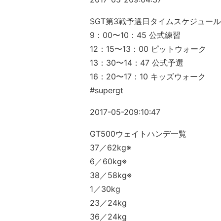
SGT第3戦予選日タイムスケジュール
9：00〜10：45 公式練習
12：15〜13：00 ピットウォーク
13：30〜14：47 公式予選
16：20〜17：10 キッズウォーク
#supergt
2017-05-209:10:47
GT500ウェイトハンデ一覧
37／62kg※
6／60kg※
38／58kg※
1／30kg
23／24kg
36／24kg