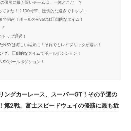
イの優勝に最も近いチームは、一体どこだ！？
ってきた！？100号車、圧倒的な速さでトップ！
3位まで独占！ポールのVivaCは圧倒的なタイム！
！？
ムでトップ通過！
ったNSXは悔しい結果に！それでもレイブリックが速い！
アリング、圧倒的なタイムでポールポジション！
そNSXポールポジション！
リングカーレース、スーパーGT！その予選の
！第2戦、富士スピードウェイの優勝に最も近