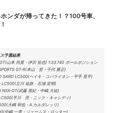
いホンダが帰ってきた！？100号車、
！
ラス予選結果
X-GT(山本 尚貴・伊沢 拓也) 1:33.740 ポールポジション
TSPORTS GT-R(本山 哲・千代 勝正)
CO SARD LC500(ヘイキ・コバライネン・平手 晃平)
O LC500(立川 祐路・石浦 宏明)
N NSX-GT(武藤 英紀・中嶋 大祐)
’S LC500(平川 亮・ニック・キャシディ)
LC500(大嶋 和也・A.カルダレッリ)
LC500(中嶋 一貴・ジェームス・ロシター)