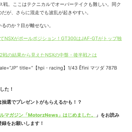
リス戦。ここはテクニカルでオーバーテイクも難しい。同ク
のだが、さらに混走でも波乱が起きやすい。
いるのか？目が離せない。
てNSXがポールポジション！GT300はJAF-GTがトップ独
第2戦の結果から見えたNSXの中盤・後半戦とは
ale=”JP” title=”【hpi・racing】1/43 Ẽfini マツダ 787B
ました！
は抽選でプレゼントがもらえるかも！？
ルマガジン「MotorzNews」はじめました。
」をお読み
登録をお願いします！