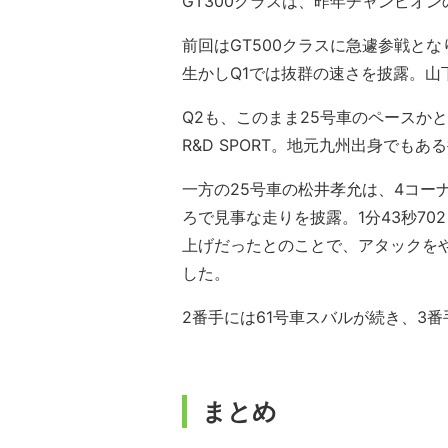
GT300クラスは、昨年チャンピオンのNo
前回はGT500クラスに急遽参戦と
生かしQ1では抜群の速さを披露。山
Q2も、このまま25号車のペースかと思
R&D SPORT。地元九州出身でもあ
一方の25号車の松井孝允は、4コー
ろで見事な走りを披露。1分43秒70
上げだったとのことで、アタックを
した。
2番手には61号車スバルが続き、3番手
まとめ