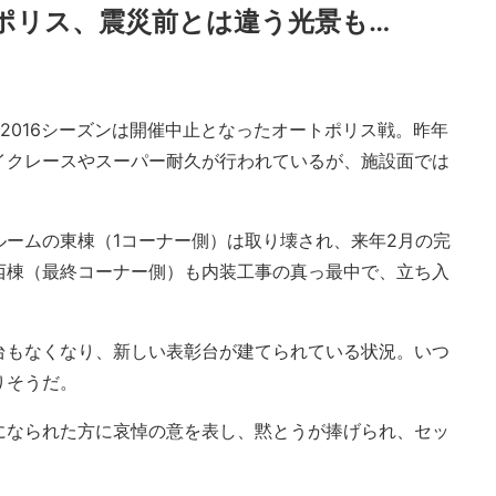
ポリス、震災前とは違う光景も…
2016シーズンは開催中止となったオートポリス戦。昨年
イクレースやスーパー耐久が行われているが、施設面では
ルームの東棟（1コーナー側）は取り壊され、来年2月の完
西棟（最終コーナー側）も内装工事の真っ最中で、立ち入
台もなくなり、新しい表彰台が建てられている状況。いつ
りそうだ。
になられた方に哀悼の意を表し、黙とうが捧げられ、セッ