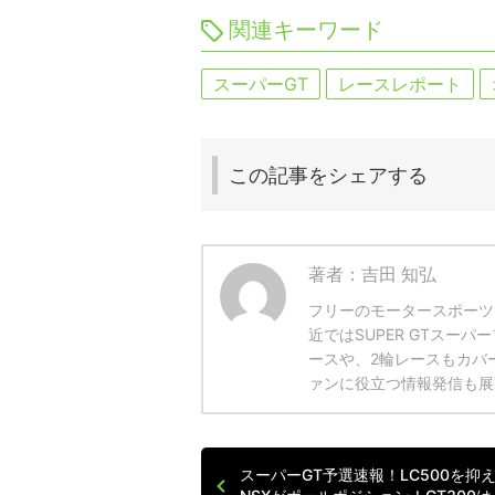
関連キーワード
スーパーGT
レースレポート
この記事を
シェアする
著者：吉田 知弘
フリーのモータースポーツ
近ではSUPER GTスー
ースや、2輪レースもカバ
ァンに役立つ情報発信も展
スーパーGT予選速報！LC500を抑