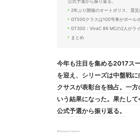
公式予選から振り返る。
2年ぶり開催のオートポリス、震災
GT500クラスは100号車がポー
GT300：VivaC 86 MCの2人
まとめ
今年も注目を集める2017ス
を迎え、シリーズは中盤戦に向
クサスが表彰台を独占。一方の
いう結果になった。果たして
公式予選から振り返る。
©Tomohiro Yoshita