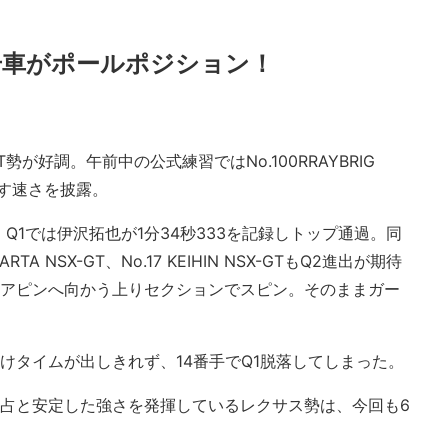
0号車がポールポジション！
T勢が好調。午前中の公式練習ではNo.100RRAYBRIG
離す速さを披露。
Q1では伊沢拓也が1分34秒333を記録しトップ通過。同
 NSX-GT、No.17 KEIHIN NSX-GTもQ2進出が期待
ヘアピンへ向かう上りセクションでスピン。そのままガー
けタイムが出しきれず、14番手でQ1脱落してしまった。
独占と安定した強さを発揮しているレクサス勢は、今回も6