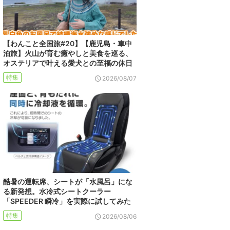
【わんこと全国旅#20】【鹿児島・車中
泊旅】火山が育む癒やしと美食を巡る、
オステリアで叶える愛犬との至福の休日
特集
2026/08/07
酷暑の運転席、シートが「水風呂」にな
る新発想。水冷式シートクーラー
「SPEEDER 瞬冷」を実際に試してみた
特集
2026/08/06