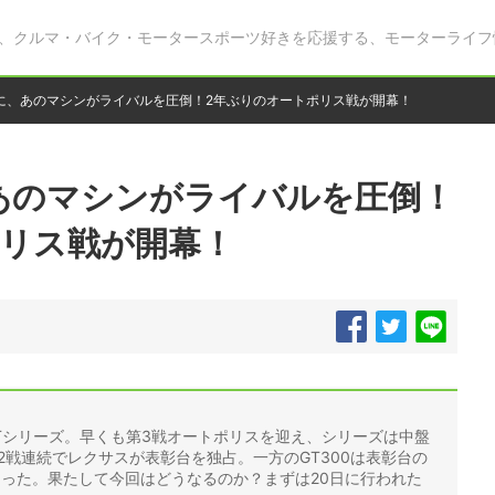
、クルマ・バイク・モータースポーツ好きを応援する、モーターライフ
に、あのマシンがライバルを圧倒！2年ぶりのオートポリス戦が開幕！
あのマシンがライバルを圧倒！
ポリス戦が開幕！
GTシリーズ。早くも第3戦オートポリスを迎え、シリーズは中盤
は2戦連続でレクサスが表彰台を独占。一方のGT300は表彰台の
なった。果たして今回はどうなるのか？まずは20日に行われた