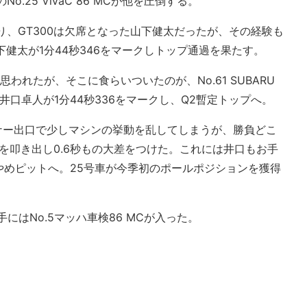
.25 VivaC 86 MCが他を圧倒する。
なり、GT300は欠席となった山下健太だったが、その経験も
下健太が1分44秒346をマークしトップ通過を果たす。
われたが、そこに食らいついたのが、No.61 SUBARU
る井口卓人が1分44秒336をマークし、Q2暫定トップへ。
ナー出口で少しマシンの挙動を乱してしまうが、勝負どこ
2を叩き出し0.6秒もの大差をつけた。これには井口もお手
やめピットへ。25号車が今季初のポールポジションを獲得
にはNo.5マッハ車検86 MCが入った。