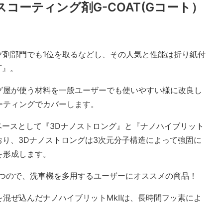
コーティング剤G-COAT(Gコート）
グ剤部門でも1位を取るなどし、その人気と性能は折り紙付
T』。
グ屋が使う材料を一般ユーザーでも使いやすい様に改良し
ーティングでカバーします。
をベースとして『3Dナノストロング』と『ナノハイブリット
おり、3Dナノストロングは3次元分子構造によって強固に
を形成します。
持つので、洗車機を多用するユーザーにオススメの商品！
混ぜ込んだナノハイブリットMkⅡは、長時間フッ素によ