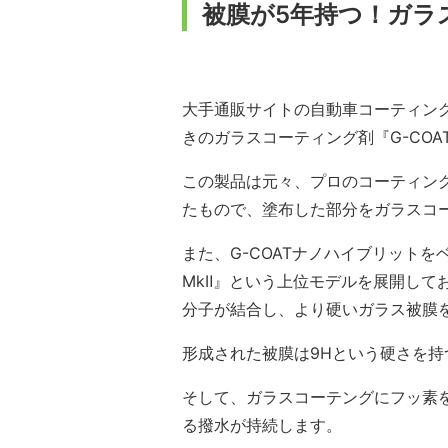
被膜が5年持つ！ガラス
大手通販サイトの自動車コーティン
きのガラスコーティング剤『G-COA
この製品は元々、プロのコーティン
たもので、塗布した部分をガラスコ
また、G-COATナノハイブリット
MkⅡ』という上位モデルを展開して
分子が結合し、より硬いガラス被膜
形成された被膜は9Hという硬さを
そして、ガラスコーテングにフッ素を
る撥水が持続します。