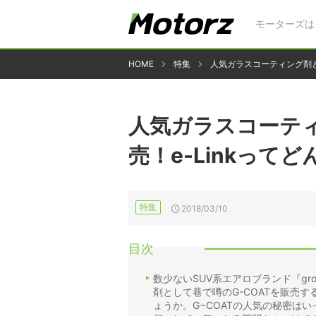
モーターズは
HOME
特集
人気ガラスコーティング剤と
人気ガラスコーティ
売！e-Linkって
特集
2018/03/10
目次
数少ないSUV系エアロブランド『g
剤として巷で噂のG-COATを販売す
ょうか。G−COATの人気の秘密はい