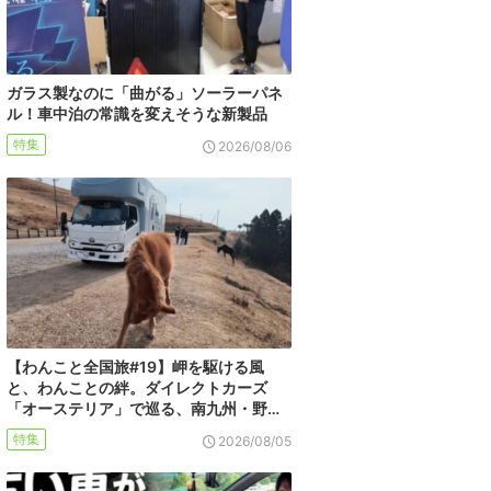
ガラス製なのに「曲がる」ソーラーパネ
ル！車中泊の常識を変えそうな新製品
特集
2026/08/06
【わんこと全国旅#19】岬を駆ける風
と、わんことの絆。ダイレクトカーズ
「オーステリア」で巡る、南九州・野…
特集
2026/08/05