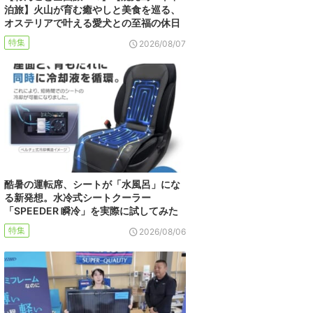
泊旅】火山が育む癒やしと美食を巡る、
オステリアで叶える愛犬との至福の休日
特集
2026/08/07
酷暑の運転席、シートが「水風呂」にな
る新発想。水冷式シートクーラー
「SPEEDER 瞬冷」を実際に試してみた
特集
2026/08/06