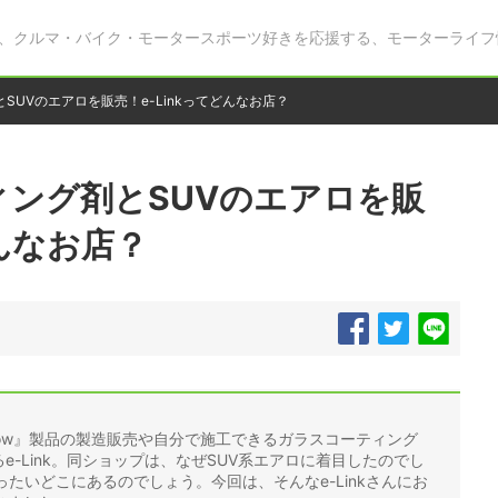
、クルマ・バイク・モータースポーツ好きを応援する、モーターライフ
SUVのエアロを販売！e-Linkってどんなお店？
ング剤とSUVのエアロを販
どんなお店？
row』製品の製造販売や自分で施工できるガラスコーティング
るe-Link。同ショップは、なぜSUV系エアロに着目したのでし
ったいどこにあるのでしょう。今回は、そんなe-Linkさんにお