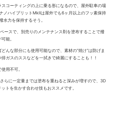
ラスコーティングの上に乗る形になるので、屋外駐車の場
ナノハイブリットMkⅡは屋外でも6ヶ月以上のフッ素保持
も撥水力を保持するそう。
のペースで、別売りのメンテナンス剤を塗布することで撥
が可能。
どんな部分にも使用可能なので、素材の”焼け”は防げま
や排ガスのススなどを一拭きで綺麗にすることも！！
で使用不可。
さらに一定量までは塗布を重ねると深みが増すので、3D
リットを生かす合わせ技もおススメです。