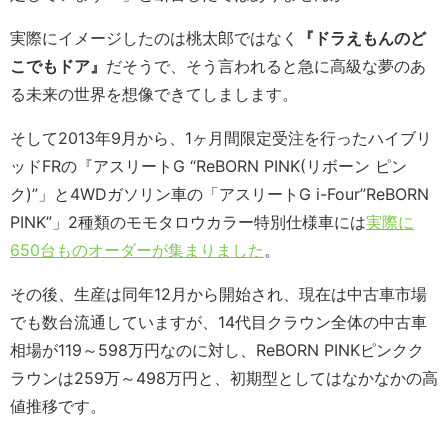
実際にイメージしたのは桃太郎ではなく
『ドラえもんのど
こでもドア』
だそうで、そう言われると急に高級な夢のあ
る未来の世界を想像できてしまします。
そして2013年9月から、1ヶ月間限定受注を行ったハイブリ
ッドFRの『アスリートG “ReBORN PINK(リボーン ピン
ク)”」と4WDガソリン車の「アスリートG i-Four”ReBORN
PINK”」2種類のモモタロウカラー特別仕様車には
実際に
650台ものオーダーが集まりました
。
その後、生産は同年12月から開始され、現在は中古車市場
でも数台流通していますが、14代目クラウン全体の中古車
相場が119～598万円なのに対し、ReBORN PINKピンクク
ラウンは259万～498万円と、初期型としてはなかなかの高
値推移です。