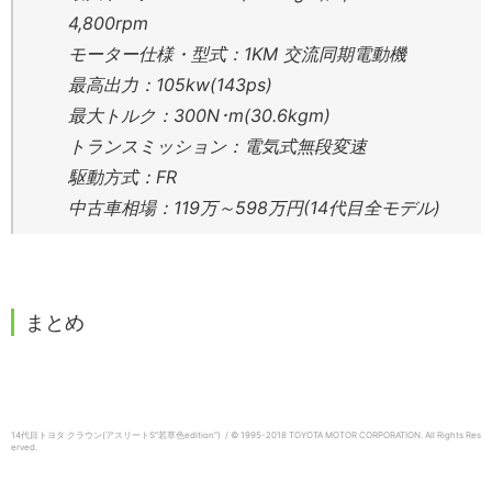
4,800rpm
モーター仕様・型式：1KM 交流同期電動機
最高出力：105kw(143ps)
最大トルク：300N･m(30.6kgm)
トランスミッション：電気式無段変速
駆動方式：FR
中古車相場：119万～598万円(14代目全モデル)
まとめ
14代目トヨタ クラウン(アスリートS”若草色edition”) / © 1995-2018 TOYOTA MOTOR CORPORATION.
All Rights Res
erved.