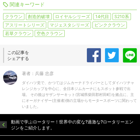
関連キーワード
クラウン
創造的破壊
ロイヤルシリーズ
14代目
S210系
アスリートシリーズ
マジェスタシリーズ
ピンククラウン
若草クラウン
空色クラウン
この記事を
シェアする
著者：兵藤 忠彦
ダイハツ党で、かつてはジムカーナドライバーとしてダイハツチャ
レンジカップを中心に、全日本ジムカーナにもスポット参戦で出
場。 その後はサザンサーキット(宮城県柴田郡村田町)を拠点に、主
にオーガナイザー(主催者)側の立場からモータースポーツに関わって
いました。
動画で学ぶロータリー！世界中の変な?過激な?ロータリーエン
ジンをご紹介します。