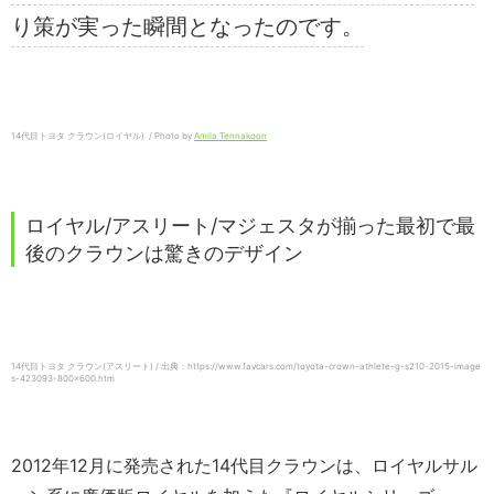
り策が実った瞬間となったのです。
14代目トヨタ クラウン(ロイヤル) / Photo by
Amila Tennakoon
ロイヤル/アスリート/マジェスタが揃った最初で最
後のクラウンは驚きのデザイン
14代目トヨタ クラウン(アスリート) / 出典：https://www.favcars.com/toyota-crown-athlete-g-s210-2015-image
s-423093-800×600.htm
2012年12月に発売された14代目クラウンは、ロイヤルサル