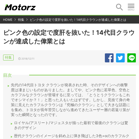
HOME
特集
ピンク色の設定で度肝を抜いた！14代目クラウンが達成した偉業とは
ピンク色の設定で度肝を抜いた！14代目クラウ
ンが達成した偉業とは
特集
2018/12/11
目次
先代の14代目トヨタ クラウンが発表された時、そのデザインへの衝撃
度は凄まじいものがありました。ましてや、ピンク色に若草色、空色と
カラフルなクラウンが登場するに至っては、「とうとうクラウンもこれ
でオシマイか？！」と思った人もいたはずです。しかし、見捨て身の奇
策に見えたカラフルクラウンは『究極のクラウン』として大きな話題に
を集め、トヨタが長年苦労しながら進めてきたユーザー層の若返り策が
実った瞬間となったのです。
ロイヤル/アスリート/マジェスタが揃った最初で最後のクラウンは驚
きのデザイン
歴代クラウンのイメージを斜め上に弾き飛ばした3色+αのカラフルク