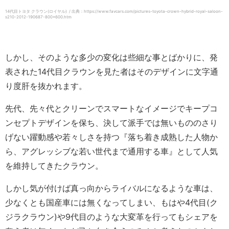
14代目トヨタ クラウン(ロイヤル) / 出典：https://www.favcars.com/pictures-toyota-crown-hybrid-royal-saloon-
s210-2012-190687-800×600.htm
しかし、そのような多少の変化は些細な事とばかりに、発
表された14代目クラウンを見た者はそのデザインに文字通
り度肝を抜かれます。
先代、先々代とクリーンでスマートなイメージでキープコ
ンセプトデザインを保ち、決して派手では無いもののさり
げない躍動感や若々しさを持つ『落ち着き成熟した人物か
ら、アグレッシブな若い世代まで通用する車』として人気
を維持してきたクラウン。
しかし気が付けば真っ向からライバルになるような車は、
少なくとも国産車には無くなってしまい、もはや4代目(ク
ジラクラウン)や9代目のような大変革を行ってもシェアを