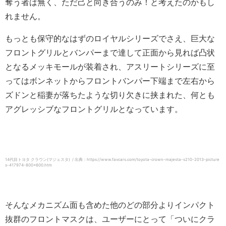
奪う者は無く、ただ己と向き合うのみ！と考えたのかもし
れません。
もっとも保守的なはずのロイヤルシリーズでさえ、巨大な
フロントグリルとバンパーまで達して正面から見れば凸状
となるメッキモールが装着され、
アスリートシリーズに至
ってはボンネットからフロントバンパー下端まで左右から
ズドンと稲妻が落ちたような切り欠きに挟まれた、何とも
アグレッシブなフロントグリルとなっています。
14代目トヨタ クラウン(マジェスタ) / 出典：https://www.favcars.com/toyota-crown-majesta-s210-2013-picture
s-417974-800×600.htm
そんなメカニズム面も含めた他のどの部分よりインパクト
抜群のフロントマスクは、ユーザーにとって「ついにクラ