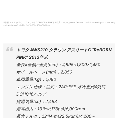
14代目トヨタ クラウン(アスリートG “ReBORN PINK”) / 出典：https://www.favcars.com/pictures-toyota-crown-hy
brid-athlete-s210-2012-418009-800×600.htm
トヨタ AWS210 クラウン アスリートG “ReBORN
PINK” 2013年式
全長×全幅×全高(mm)：4,895×1,800×1,450
ホイールベース(mm)：2,850
車両重量(kg)：1,680
エンジン仕様・型式：2AR-FSE 水冷直列4気筒
DOHC16バルブ
総排気量(cc)：2,493
最高出力：131kw(178ps)/6,000rpm
最大トルク：221N･m(22.5kgm)/4,200～