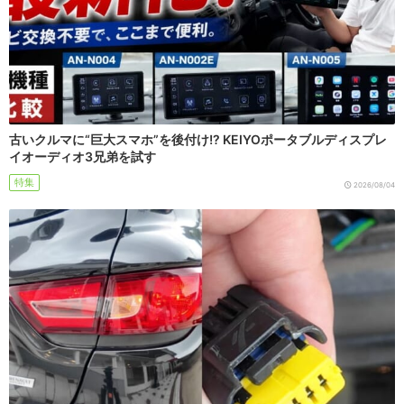
古いクルマに“巨大スマホ”を後付け!? KEIYOポータブルディスプレ
イオーディオ3兄弟を試す
特集
2026/08/04