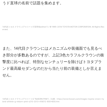
うド直球の名前で話題を集めます。
14代目トヨタ クラウン(アスリートS”若草色edition”) / © 1995-2018 TOYOTA MOTOR CORPORATION.
All Rights Res
erved.
また、14代目クラウンにはメカニズムや装備面でも見るべ
き部分が多数あるのですが、上記3色カラフルクラウンの衝
撃度に比べれば、特別なセンチュリーを除けばトヨタブラ
ンド最高級セダンなのだから当たり前の装備としか言えま
せん。
14代目トヨタ クラウン(アスリートG “ReBORN PINK”) / 出典：https://www.favcars.com/images-toyota-crown-hy
brid-athlete-g-reborn-pink-s210-2013-418012-800×600.htm