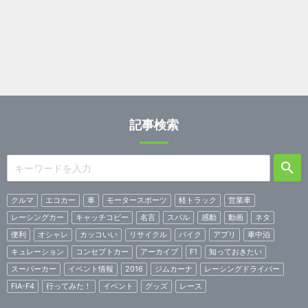
記事検索
クルマ
エコカー
車
モータースポーツ
軽トラック
営業車
レーシングカー
キャッチコピー
名言
スバル
感動
動画
ネタ
便利
オシャレ
カッコいい
リサイクル
バイク
アプリ
車中泊
キュレーション
コンセプトカー
アーカイブ
F1
知っておきたい
スーパーカー
イベント情報
2016
ジムカーナ
レーシングドライバー
FIA-F4
行ってみた！
イベント
グッズ
レース