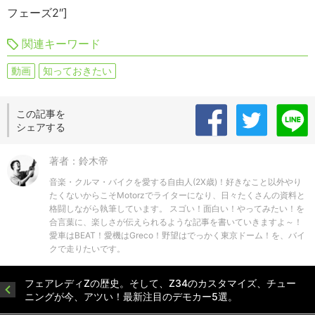
フェーズ2″]
関連キーワード
動画
知っておきたい
この記事を
シェアする
著者：鈴木帝
音楽・クルマ・バイクを愛する自由人(2X歳)！好きなこと以外やり
たくないからこそMotorzでライターになり、日々たくさんの資料と
格闘しながら執筆しています。 スゴい！面白い！やってみたい！を
合言葉に、楽しさが伝えられるような記事を書いていきますよ～！
愛車はBEAT！愛機はGreco！野望はでっかく東京ドーム！を、バイ
クで走りたいです。
フェアレディZの歴史。そして、Z34のカスタマイズ、チュー
ニングが今、アツい！最新注目のデモカー5選。