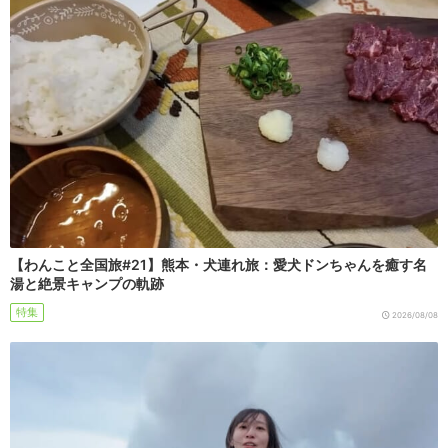
【わんこと全国旅#21】熊本・犬連れ旅：愛犬ドンちゃんを癒す名
湯と絶景キャンプの軌跡
特集
2026/08/08