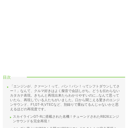
目次
「エンジンが、クァーン！って、パン！パン！ってシフトダウンしてさ
ー！」なんて、クルマ好きはよく擬音で会話しがち。どうも伝わらない
カタカナ表現。きちんと再現出来たらわかりやすいのに…なんて思って
いたら、再現している人たちがいました。口から聞こえる驚きのエンジ
ンサウンド、F1,GT-R,VTECなど、別録りで重ねてるんじゃないかと思
えるほどの再現度です。
スカイラインGT-Rに搭載された名機！チューンドされたRB26エンジ
ンサウンドを完全再現！