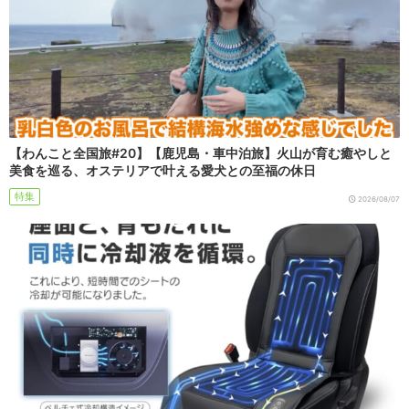
【わんこと全国旅#20】【鹿児島・車中泊旅】火山が育む癒やしと
美食を巡る、オステリアで叶える愛犬との至福の休日
特集
2026/08/07