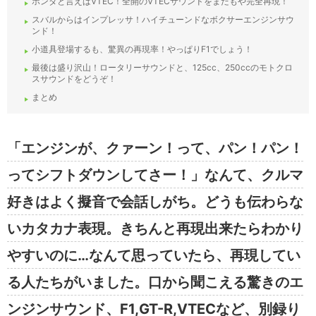
ホンダと言えばVTEC！全開のVTECサウンドをまたもや完全再現！
スバルからはインプレッサ！ハイチューンドなボクサーエンジンサウ
ンド！
小道具登場するも、驚異の再現率！やっぱりF1でしょう！
最後は盛り沢山！ロータリーサウンドと、125cc、250ccのモトクロ
スサウンドをどうぞ！
まとめ
「エンジンが、クァーン！って、パン！パン！
ってシフトダウンしてさー！」なんて、クルマ
好きはよく擬音で会話しがち。どうも伝わらな
いカタカナ表現。きちんと再現出来たらわかり
やすいのに…なんて思っていたら、再現してい
る人たちがいました。口から聞こえる驚きのエ
ンジンサウンド、F1,GT-R,VTECなど、別録り