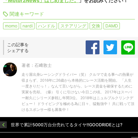
「MotorzNews」はじめました。
」をお読みください！
関連キーワード
momo
nardi
ハンドル
ステアリング
交換
DAMD
この記事を
シェアする
著者：石﨑敦士
走り屋出身レーシングドライバー（笑） クルマで走る事への熱量が
収まらず、2016年に26歳から本格的にレース活動を開始。 「人生
一度きりだっ！」なんて言いながら、レース資金を確保するために
実家を売却。（爆） 引くに引けない今日この頃。 2017年はスーパ
ー耐久にシリーズ参戦し年間3位。 2018年はニュルブルクリンクデ
ビュー！ ドライビングを極める為に日々、猛勉強中！ 共に戦って頂
けるスポンサー様も募集中！
世界で累計5000万台分売れてるタイヤ!!GOODRIDEとは?