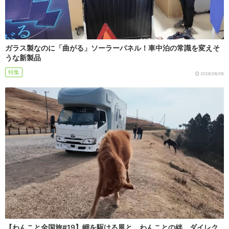
ガラス製なのに「曲がる」ソーラーパネル！車中泊の常識を変えそ
うな新製品
特集
2026/08/06
【わんこと全国旅#19】岬を駆ける風と、わんことの絆。ダイレク