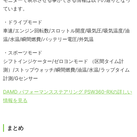
モニターで表示させる事ができる情報は以下の通りとなっ
ています。
・ドライブモード
車速/エンジン回転数/スロットル開度/吸気圧/吸気温度/油
温/水温/瞬間燃費/バッテリー電圧/外気温
・スポーツモード
シフトインジケーター/ゼロヨンモード （区間タイム計
測）/ストップウォッチ/瞬間燃費/油温/水温/ラップタイム
計測/Gセンサー
DAMD パフォーマンスステアリング PSW360-RXの詳しい
情報を見る
まとめ