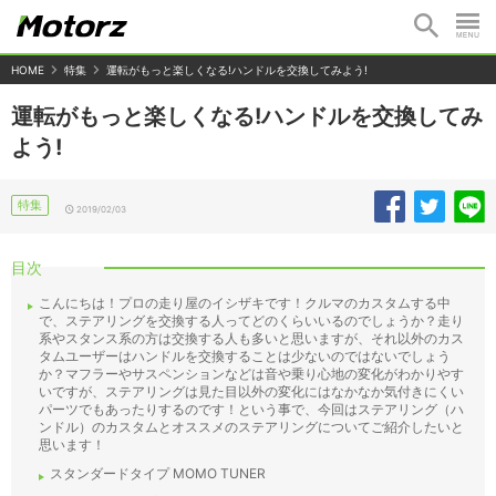
HOME
特集
運転がもっと楽しくなる!ハンドルを交換してみよう!
運転がもっと楽しくなる!ハンドルを交換してみ
よう!
特集
2019/02/03
目次
こんにちは！プロの走り屋のイシザキです！クルマのカスタムする中
で、ステアリングを交換する人ってどのくらいいるのでしょうか？走り
系やスタンス系の方は交換する人も多いと思いますが、それ以外のカス
タムユーザーはハンドルを交換することは少ないのではないでしょう
か？マフラーやサスペンションなどは音や乗り心地の変化がわかりやす
いですが、ステアリングは見た目以外の変化にはなかなか気付きにくい
パーツでもあったりするのです！という事で、今回はステアリング（ハ
ンドル）のカスタムとオススメのステアリングについてご紹介したいと
思います！
スタンダードタイプ MOMO TUNER