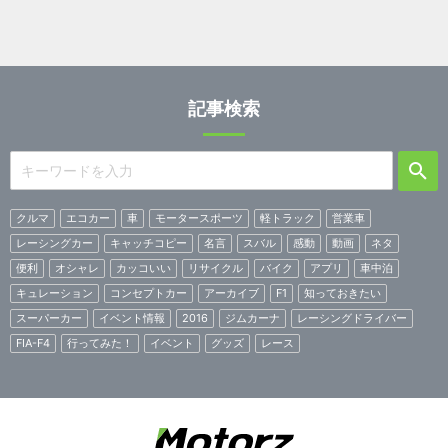
記事検索
クルマ
エコカー
車
モータースポーツ
軽トラック
営業車
レーシングカー
キャッチコピー
名言
スバル
感動
動画
ネタ
便利
オシャレ
カッコいい
リサイクル
バイク
アプリ
車中泊
キュレーション
コンセプトカー
アーカイブ
F1
知っておきたい
スーパーカー
イベント情報
2016
ジムカーナ
レーシングドライバー
FIA-F4
行ってみた！
イベント
グッズ
レース