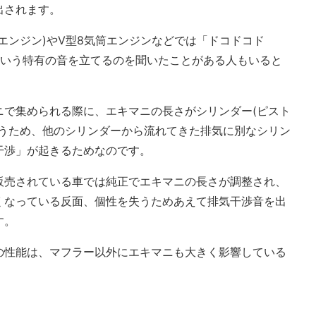
出されます。
エンジン)やV型8気筒エンジンなどでは「ドコドコド
という特有の音を立てるのを聞いたことがある人もいると
ニで集められる際に、エキマニの長さがシリンダー(ピスト
違うため、他のシリンダーから流れてきた排気に別なシリン
干渉」が起きるためなのです。
販売されている車では純正でエキマニの長さが調整され、
くなっている反面、個性を失うためあえて排気干渉音を出
す。
の性能は、マフラー以外にエキマニも大きく影響している