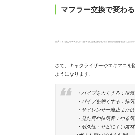
マフラー交換で変わ
出典：http://www.trust-power.com/products/exhausts/power_extre
さて、キャタライザーやエキマニを
ようになります。
・パイプを太くする：排気
・パイプを細くする：排気
・サイレンサー廃止または
・見た目や排気音：やる気
・耐久性：サビにくい素材