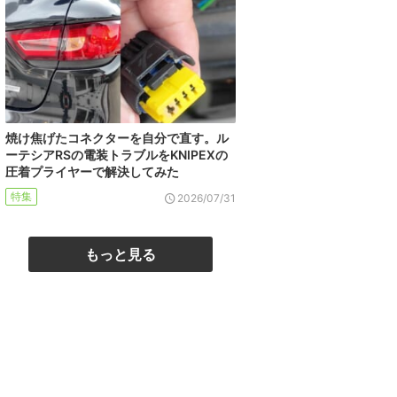
焼け焦げたコネクターを自分で直す。ル
ーテシアRSの電装トラブルをKNIPEXの
圧着プライヤーで解決してみた
特集
2026/07/31
もっと見る