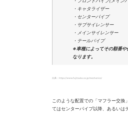
・フロントパイプ(メインパ
・キャタライザー
・センターパイプ
・サブサイレンサー
・メインサイレンサー
・テールパイプ
※車種によってその順番や
なります。
出典：https://www.fujitsubo.co.jp/mechanics/
このような配置での「マフラー交換
てはセンターパイプ以降、あるいは