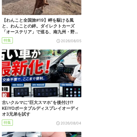
【わんこと全国旅#19】岬を駆ける風
と、わんことの絆。ダイレクトカーズ
「オーステリア」で巡る、南九州・野…
特集
2026/08/05
古いクルマに“巨大スマホ”を後付け!?
KEIYOポータブルディスプレイオーディ
オ3兄弟を試す
特集
2026/08/04