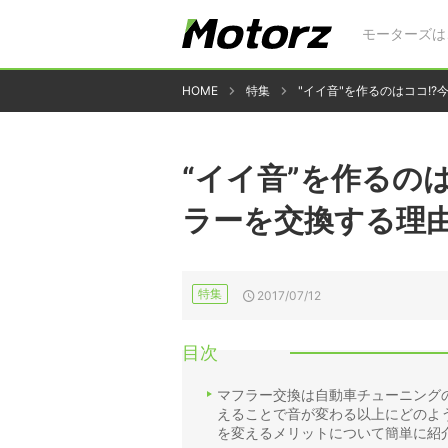
モーターズは
HOME
特集
"イイ音"を作るのはココ!
“イイ音”を作るの
ラーを交換する理
特集
2017/07/12
目次
マフラー交換は自動車チューニング
えることで音が変わる以上にどのよ
を変えるメリットについて簡単に紹