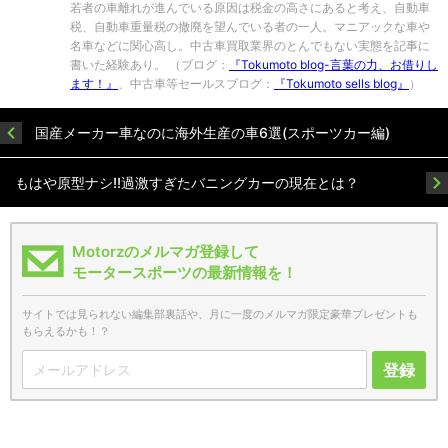
若者の車離れが進んでいる原因は税金の高さにあると考え、自動車
税、自動車重量税の撤廃を望んでいる者の一人。マニアックな車や
名車などに関心高し。中古車買取業界のとんでもない実態を記事に
書いた経験あり。 （ブログ：
『Tokumoto blog-言葉の力、お借りし
ます！』
、中古車等セールスブログ：
『Tokumoto sells blog』
）
国産メーカー車なのに海外生産の車6選(スポーツカー編)
もはや原型ナシ!!過激すぎたバニングカーの現在とは？
Motorzのメルマガ登録して
モータースポーツの最新情報を！
サイトでは見られない編集部裏話や、月に一度のメルマガ限定豪華プレゼントも
もらえるかも！？
登録