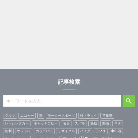
記事検索
クルマ
エコカー
車
モータースポーツ
軽トラック
営業車
レーシングカー
キャッチコピー
名言
スバル
感動
動画
ネタ
便利
オシャレ
カッコいい
リサイクル
バイク
アプリ
車中泊