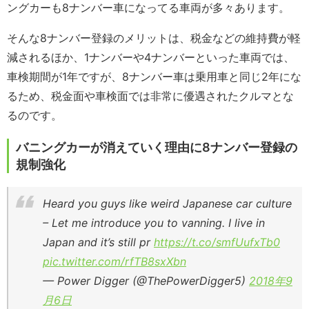
ングカーも8ナンバー車になってる車両が多々あります。
そんな8ナンバー登録のメリットは、税金などの維持費が軽
減されるほか、1ナンバーや4ナンバーといった車両では、
車検期間が1年ですが、8ナンバー車は乗用車と同じ2年にな
るため、税金面や車検面では非常に優遇されたクルマとな
るのです。
バニングカーが消えていく理由に8ナンバー登録の
規制強化
Heard you guys like weird Japanese car culture
– Let me introduce you to vanning. I live in
Japan and it’s still pr
https://t.co/smfUufxTb0
pic.twitter.com/rfTB8sxXbn
— Power Digger (@ThePowerDigger5)
2018年9
月6日