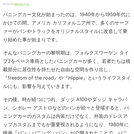
Photo by
Malcolm Ryan
バニングカー文化が始まったのは、1940年から1950年代に
かけての間。アメリカ カリフォルニア州で、多くのサーフ
ァーがバンやトラックをオリジナルスタイルに改造して乗
り始めた事が始まりです。
そんなバニングカーの黎明期は、フォルクスワーゲン タイ
プ2をベース車両としたバニングカーが多く、若者たちは積
載部分に居住性を持たせた自由な空間を作り出し、
『freedom of the road』や『Hippie』というライフスタイ
ルにも、影響を与えていきます。
その後、時が経つにつれ、ダッジ A100やダッジ キャラバ
ン、シボレー アストロなどのバンが続々と登場すると、バ
ニングカーのカスタムは内装だけでなく、外装のドレスア
ップカスタムまでもが重要視されるようになり、1980年に
映画『バン・バニング・バン』が公開されたことで、バニ