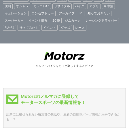
便利
オシャレ
カッコいい
リサイクル
バイク
アプリ
車中泊
キュレーション
コンセプトカー
アーカイブ
F1
知っておきたい
スーパーカー
イベント情報
2016
ジムカーナ
レーシングドライバー
FIA-F4
行ってみた！
イベント
グッズ
レース
クルマ・バイクをもっと楽しくするメディア
Motorzのメルマガに登録して
モータースポーツの最新情報を！
記事には載せられない編集部の裏話や、最新の自動車パーツ情報が入手できるか
も！？