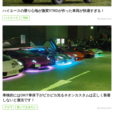
ハイエースの乗り心地が激変!!TRDが作った車両が快適すぎる！
ハイエース
TRD
2020/12/02
車検的にはOK!?車体下がピカピカ光るネオンカスタムは正しく装着
しないと違法です！
クルマ
知っておきたい
2020/12/07