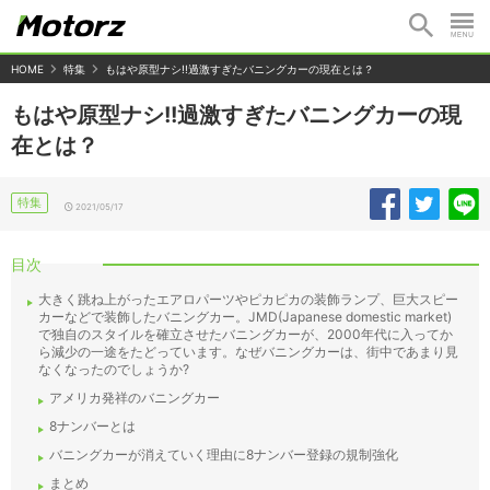
HOME
特集
もはや原型ナシ!!過激すぎたバニングカーの現在とは？
もはや原型ナシ!!過激すぎたバニングカーの現
在とは？
特集
2021/05/17
目次
大きく跳ね上がったエアロパーツやピカピカの装飾ランプ、巨大スピー
カーなどで装飾したバニングカー。JMD(Japanese domestic market)
で独自のスタイルを確立させたバニングカーが、2000年代に入ってか
ら減少の一途をたどっています。なぜバニングカーは、街中であまり見
なくなったのでしょうか?
アメリカ発祥のバニングカー
8ナンバーとは
バニングカーが消えていく理由に8ナンバー登録の規制強化
まとめ