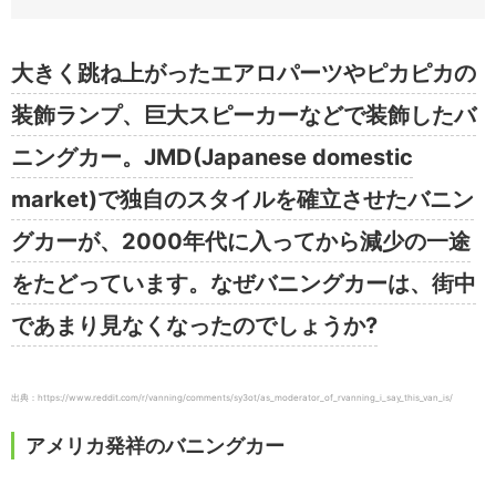
大きく跳ね上がったエアロパーツやピカピカの
装飾ランプ、巨大スピーカーなどで装飾したバ
ニングカー。JMD(Japanese domestic
market)で独自のスタイルを確立させたバニン
グカーが、2000年代に入ってから減少の一途
をたどっています。なぜバニングカーは、街中
であまり見なくなったのでしょうか?
出典：https://www.reddit.com/r/vanning/comments/sy3ot/as_moderator_of_rvanning_i_say_this_van_is/
アメリカ発祥のバニングカー