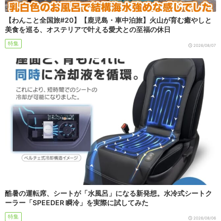
【わんこと全国旅#20】【鹿児島・車中泊旅】火山が育む癒やしと
美食を巡る、オステリアで叶える愛犬との至福の休日
特集
2026/08/07
酷暑の運転席、シートが「水風呂」になる新発想。水冷式シートク
ーラー「SPEEDER 瞬冷」を実際に試してみた
特集
2026/08/06