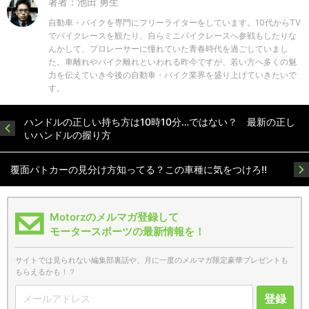
著者：池田 勇生
自動車・バイクを専門にフリーライターをしています。10代からTV
でバイクレースを観たり、自らミニバイクレースへ参戦もしたりな
んかして、プロレーサーに憧れていた青春時代を過ごしていまし
た。車離れやバイク離れといわれる昨今ですが、若い方へ多くの魅
力を伝えていき今後の自動車・バイク業界を盛り上げていきたいで
す。
ハンドルの正しい持ち方は10時10分…ではない？ 最新の正し
いハンドルの握り方
覆面パトカーの見分け方知ってる？この車種に気をつけろ!!
Motorzのメルマガ登録して
モータースポーツの最新情報を！
サイトでは見られない編集部裏話や、月に一度のメルマガ限定豪華プレゼントも
もらえるかも！？
登録