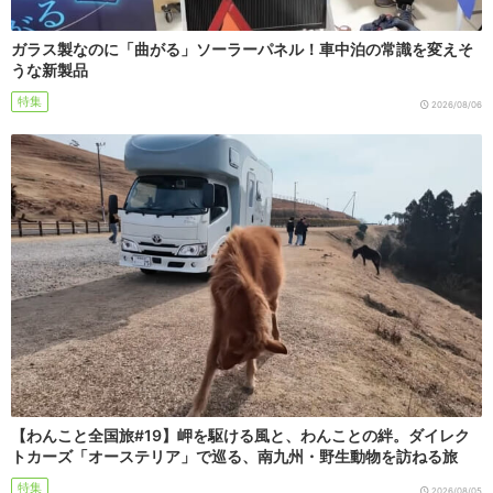
ガラス製なのに「曲がる」ソーラーパネル！車中泊の常識を変えそ
うな新製品
特集
2026/08/06
【わんこと全国旅#19】岬を駆ける風と、わんことの絆。ダイレク
トカーズ「オーステリア」で巡る、南九州・野生動物を訪ねる旅
特集
2026/08/05