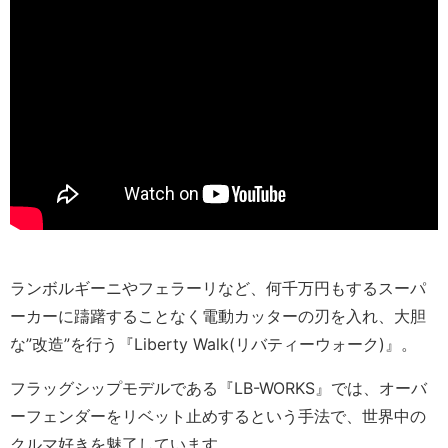
ランボルギーニやフェラーリなど、何千万円もするスーパ
ーカーに躊躇することなく電動カッターの刃を入れ、大胆
な”改造”を行う『Liberty Walk(リバティーウォーク)』。
フラッグシップモデルである『LB-WORKS』では、オーバ
ーフェンダーをリベット止めするという手法で、世界中の
クルマ好きを魅了しています。