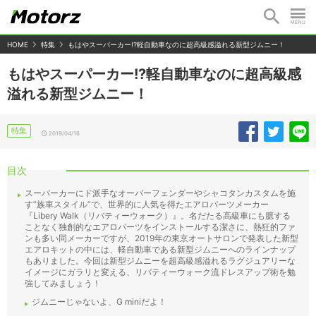
HOME
特集
もはやスーパーカー!?軽自動車なのに超高級感溢れる新型ジムニー！
もはやスーパーカー!?軽自動車なのに超高級感
溢れる新型ジムニー！
特集
2019/04/16
目次
スーパーカーにド派手なオーバーフェンダーやシャコタンカスタムを施
す”族車スタイル”で、世界的に人気を得たエアロパーツメーカー
『Libery Walk（リバティーウォーク）』。名だたる高級車にも臆する
ことなく独創的なエアロパーツをインストールする潔さに、熱狂的ファ
ンも多い同メーカーですが、2019年の東京オートサロンで発表した新型
エアロキットの中には、軽自動車である新型ジムニーへのラインナップ
もありました。今回は新型ジムニーを超高級感溢れるラグジュアリーな
イメージにガラリと変える、リバティーウォーク流ドレスアップ術を勉
強してみましょう！
ジムニーじゃないよ、G miniだよ！