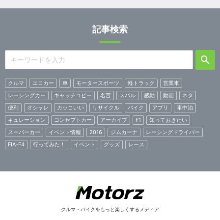
記事検索
クルマ
エコカー
車
モータースポーツ
軽トラック
営業車
レーシングカー
キャッチコピー
名言
スバル
感動
動画
ネタ
便利
オシャレ
カッコいい
リサイクル
バイク
アプリ
車中泊
キュレーション
コンセプトカー
アーカイブ
F1
知っておきたい
スーパーカー
イベント情報
2016
ジムカーナ
レーシングドライバー
FIA-F4
行ってみた！
イベント
グッズ
レース
クルマ・バイクをもっと楽しくするメディア