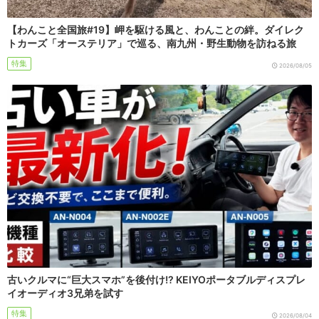
【わんこと全国旅#19】岬を駆ける風と、わんことの絆。ダイレク
トカーズ「オーステリア」で巡る、南九州・野生動物を訪ねる旅
特集
2026/08/05
古いクルマに“巨大スマホ”を後付け!? KEIYOポータブルディスプレ
イオーディオ3兄弟を試す
特集
2026/08/04