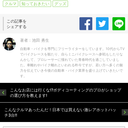
クルマ
知っておきたい
グッズ
この記事を
シェアする
著者：池田 勇生
自動車・バイクを専門にフリーライターをしています。10代からTV
でバイクレースを観たり、自らミニバイクレースへ参戦もしたりな
んかして、プロレーサーに憧れていた青春時代を過ごしていまし
た。車離れやバイク離れといわれる昨今ですが、若い方へ多くの魅
力を伝えていき今後の自動車・バイク業界を盛り上げていきたいで
す。
こんなお店には行くな!?ボディコーティングのプロがショップ
の選び方を教えます!
こんなクルマあったんだ！日本では買えない激レアホットハッ
チ3台!!