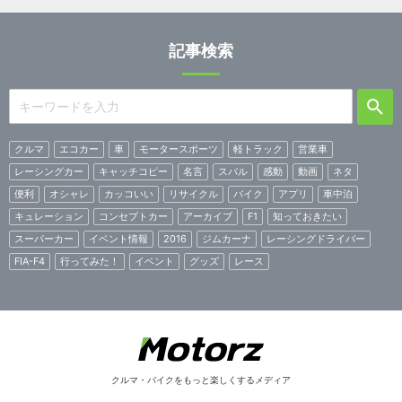
記事検索
クルマ
エコカー
車
モータースポーツ
軽トラック
営業車
レーシングカー
キャッチコピー
名言
スバル
感動
動画
ネタ
便利
オシャレ
カッコいい
リサイクル
バイク
アプリ
車中泊
キュレーション
コンセプトカー
アーカイブ
F1
知っておきたい
スーパーカー
イベント情報
2016
ジムカーナ
レーシングドライバー
FIA-F4
行ってみた！
イベント
グッズ
レース
クルマ・バイクをもっと楽しくするメディア