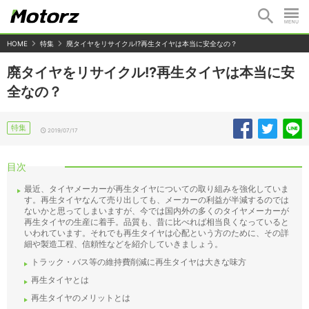
HOME
特集
廃タイヤをリサイクル!?再生タイヤは本当に安全なの？
廃タイヤをリサイクル!?再生タイヤは本当に安
全なの？
特集
2019/07/17
目次
最近、タイヤメーカーが再生タイヤについての取り組みを強化していま
す。再生タイヤなんて売り出しても、メーカーの利益が半減するのでは
ないかと思ってしまいますが、今では国内外の多くのタイヤメーカーが
再生タイヤの生産に着手。品質も、昔に比べれば相当良くなっていると
いわれています。それでも再生タイヤは心配という方のために、その詳
細や製造工程、信頼性などを紹介していきましょう。
トラック・バス等の維持費削減に再生タイヤは大きな味方
再生タイヤとは
再生タイヤのメリットとは