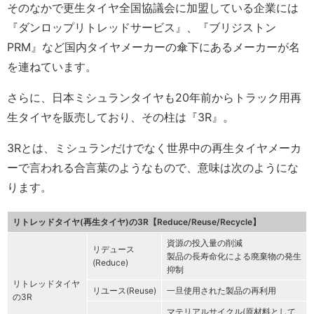
そのなかで更生タイヤ全国協議会に加盟している企業には
『ダンロップリトレッドサービス』、『ブリジストン
PRM』など国内タイヤメーカーの傘下にあるメーカーが名
を連ねています。
さらに、日本ミシュランタイヤも20年前からトラック用再
生タイヤを販売しており、その柱は『3R』。
3Rとは、ミシュランだけでなく世界中の再生タイヤメーカ
ーで言われる合言葉のようなもので、意味は次のようにな
ります。
リトレッドタイヤ(再生タイヤ)の3R【Reduce/Reuse/Recycle】
資源の投入量の削減
リデュース
製品の長寿命化による廃棄物の発生
(Reduce)
抑制
リトレッドタイヤ
リユース(Reuse)
一旦使用された製品の再利用
の3R
マテリアルサイクル(原材料として