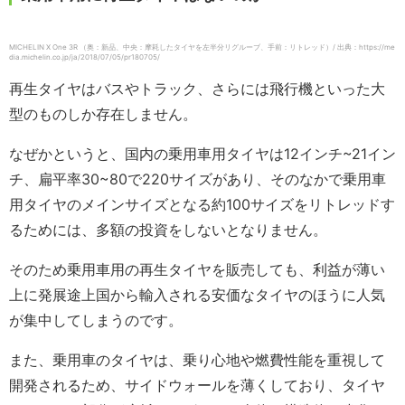
MICHELIN X One 3R （奥：新品、中央：摩耗したタイヤを左半分リグルーブ、手前：リトレッド）/ 出典：https://me
dia.michelin.co.jp/ja/2018/07/05/pr180705/
再生タイヤはバスやトラック、さらには飛行機といった大
型のものしか存在しません。
なぜかというと、国内の乗用車用タイヤは12インチ~21イン
チ、扁平率30~80で220サイズがあり、そのなかで乗用車
用タイヤのメインサイズとなる約100サイズをリトレッドす
るためには、多額の投資をしないとなりません。
そのため乗用車用の再生タイヤを販売しても、利益が薄い
上に発展途上国から輸入される安価なタイヤのほうに人気
が集中してしまうのです。
また、乗用車のタイヤは、乗り心地や燃費性能を重視して
開発されるため、サイドウォールを薄くしており、タイヤ