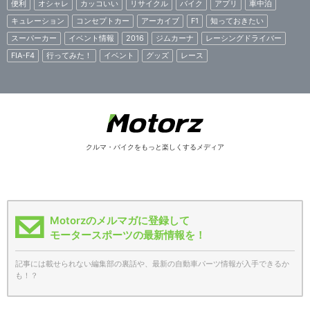
便利
オシャレ
カッコいい
リサイクル
バイク
アプリ
車中泊
キュレーション
コンセプトカー
アーカイブ
F1
知っておきたい
スーパーカー
イベント情報
2016
ジムカーナ
レーシングドライバー
FIA-F4
行ってみた！
イベント
グッズ
レース
クルマ・バイクをもっと楽しくするメディア
Motorzのメルマガに登録して
モータースポーツの最新情報を！
記事には載せられない編集部の裏話や、最新の自動車パーツ情報が入手できるか
も！？