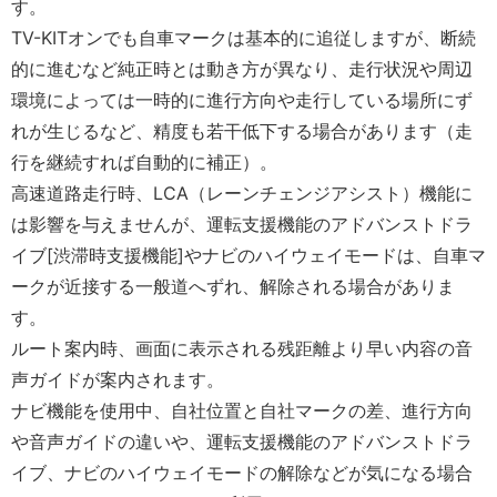
す。
TV-KITオンでも自車マークは基本的に追従しますが、断続
的に進むなど純正時とは動き方が異なり、走行状況や周辺
環境によっては一時的に進行方向や走行している場所にず
れが生じるなど、精度も若干低下する場合があります（走
行を継続すれば自動的に補正）。
高速道路走行時、LCA（レーンチェンジアシスト）機能に
は影響を与えませんが、運転支援機能のアドバンストドラ
イブ[渋滞時支援機能]やナビのハイウェイモードは、自車マ
ークが近接する一般道へずれ、解除される場合がありま
す。
ルート案内時、画面に表示される残距離より早い内容の音
声ガイドが案内されます。
ナビ機能を使用中、自社位置と自社マークの差、進行方向
や音声ガイドの違いや、運転支援機能のアドバンストドラ
イブ、ナビのハイウェイモードの解除などが気になる場合