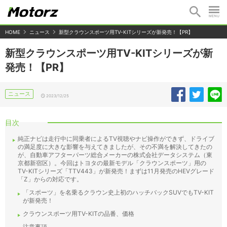
HOME
ニュース
新型クラウンスポーツ用TV-KITシリーズが新発売！【PR】
新型クラウンスポーツ用TV-KITシリーズが新
発売！【PR】
ニュース
2023/12/25
目次
純正ナビは走行中に同乗者によるTV視聴やナビ操作ができず、ドライブ
の満足度に大きな影響を与えてきましたが、その不満を解決してきたの
が、自動車アフターパーツ総合メーカーの株式会社データシステム（東
京都新宿区）。今回はトヨタの最新モデル「クラウンスポーツ」用の
TV-KITシリーズ「TTV443」が新発売！まずは11月発売のHEVグレード
「Z」からの対応です。
「スポーツ」を名乗るクラウン史上初のハッチバックSUVでもTV-KIT
が新発売！
クラウンスポーツ用TV-KITの品番、価格
注意事項