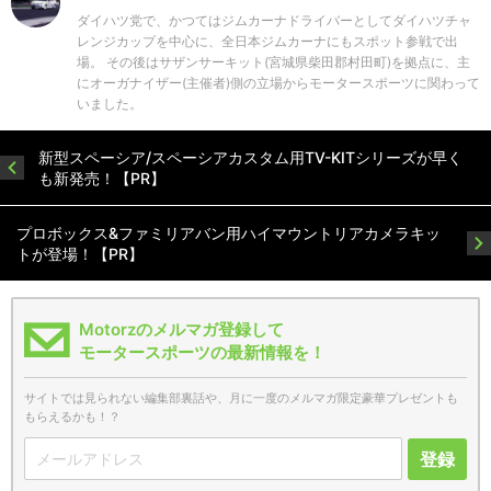
ダイハツ党で、かつてはジムカーナドライバーとしてダイハツチャ
レンジカップを中心に、全日本ジムカーナにもスポット参戦で出
場。 その後はサザンサーキット(宮城県柴田郡村田町)を拠点に、主
にオーガナイザー(主催者)側の立場からモータースポーツに関わって
いました。
新型スペーシア/スペーシアカスタム用TV-KITシリーズが早く
も新発売！【PR】
プロボックス&ファミリアバン用ハイマウントリアカメラキッ
トが登場！【PR】
Motorzのメルマガ登録して
モータースポーツの最新情報を！
サイトでは見られない編集部裏話や、月に一度のメルマガ限定豪華プレゼントも
もらえるかも！？
登録