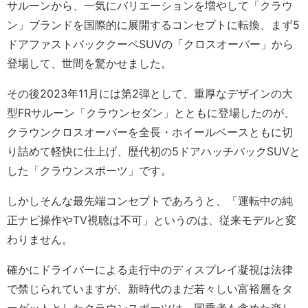
サルーンから、一気にバリエーションを増やして「クラウ
ン」ブランドを国際的に展開するコンセプトに転換、まず5
ドアファストバッククーペSUVの「クロスオーバー」から
登場して、世間を驚かせました。
その後2023年11月には第2弾として、重厚なデザインの大
型FRサルーン「クラウンセダン」とともに登場したのが、
クラウンクロスオーバーを全長・ホイールベースともに切
り詰めて軽快に仕上げ、歴代初の5ドアハッチバックSUVと
した「クラウンスポーツ」です。
しかしそんな最先端コンセプトであろうと、「運転中の純
正ナビ操作やTV視聴は不可」というのは、従来モデルと変
わりません。
確かにドライバーによる走行中のディスプレイ凝視は法律
で禁じられていますが、新時代のまだ若々しい富裕層をタ
ーゲットとしたクラウンスポーツは、同乗者も含めた楽し