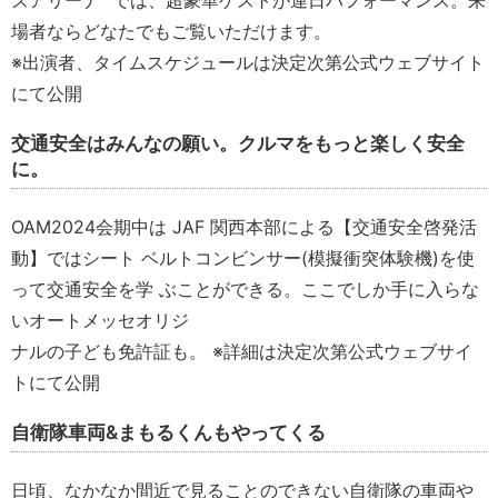
ズアリーナ” では、超豪華ゲストが連日パフォーマンス。来
場者ならどなたでもご覧いただけます。
※出演者、タイムスケジュールは決定次第公式ウェブサイト
にて公開
交通安全はみんなの願い。クルマをもっと楽しく安全
に。
OAM2024会期中は JAF 関⻄本部による【交通安全啓発活
動】ではシート ベルトコンビンサー(模擬衝突体験機)を使
って交通安全を学 ぶことができる。ここでしか手に入らな
いオートメッセオリジ
ナルの子ども免許証も。 ※詳細は決定次第公式ウェブサイ
トにて公開
自衛隊車両&まもるくんもやってくる
日頃、なかなか間近で見ることのできない自衛隊の車両や