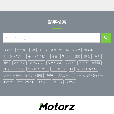
記事検索
クルマ
エコカー
車
モータースポーツ
軽トラック
営業車
レーシングカー
キャッチコピー
名言
スバル
感動
動画
ネタ
便利
オシャレ
カッコいい
リサイクル
バイク
アプリ
車中泊
キュレーション
コンセプトカー
アーカイブ
F1
知っておきたい
スーパーカー
イベント情報
2016
ジムカーナ
レーシングドライバー
FIA-F4
行ってみた！
イベント
グッズ
レース