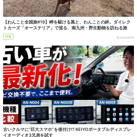
【わんこと全国旅#19】岬を駆ける風と、わんことの絆。ダイレク
トカーズ「オーステリア」で巡る、南九州・野生動物を訪ねる旅
特集
2026/08/05
古いクルマに“巨大スマホ”を後付け!? KEIYOポータブルディスプレ
イオーディオ3兄弟を試す