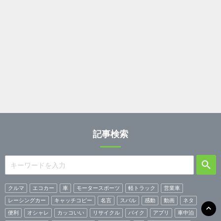
記事検索
クルマ
エコカー
車
モータースポーツ
軽トラック
営業車
レーシングカー
キャッチコピー
名言
スバル
感動
動画
ネタ
便利
オシャレ
カッコいい
リサイクル
バイク
アプリ
車中泊