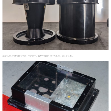
左がSUPER GTで使うリストリクター。右が今回取り付けたもの。明らかに太い。