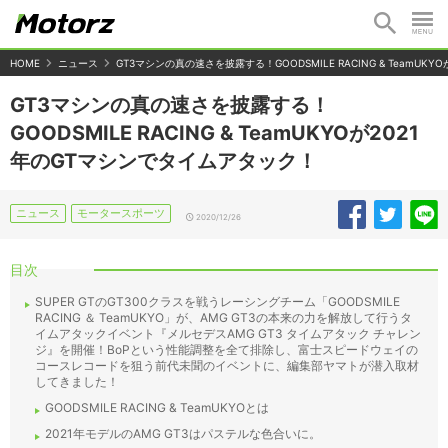
HOME
ニュース
GT3マシンの真の速さを披露する！GOODSMILE RACING & TeamUK
GT3マシンの真の速さを披露する！
GOODSMILE RACING & TeamUKYOが2021
年のGTマシンでタイムアタック！
ニュース
モータースポーツ
2020/12/26
目次
SUPER GTのGT300クラスを戦うレーシングチーム「GOODSMILE
RACING ＆ TeamUKYO」が、AMG GT3の本来の力を解放して行うタ
イムアタックイベント『メルセデスAMG GT3 タイムアタック チャレン
ジ』を開催！BoPという性能調整を全て排除し、富士スピードウェイの
コースレコードを狙う前代未聞のイベントに、編集部ヤマトが潜入取材
してきました！
GOODSMILE RACING & TeamUKYOとは
2021年モデルのAMG GT3はパステルな色合いに。