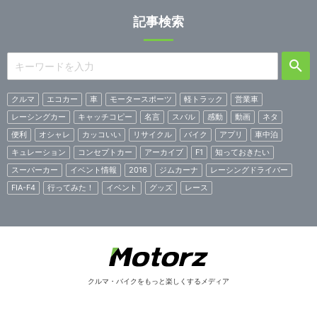
記事検索
クルマ
エコカー
車
モータースポーツ
軽トラック
営業車
レーシングカー
キャッチコピー
名言
スバル
感動
動画
ネタ
便利
オシャレ
カッコいい
リサイクル
バイク
アプリ
車中泊
キュレーション
コンセプトカー
アーカイブ
F1
知っておきたい
スーパーカー
イベント情報
2016
ジムカーナ
レーシングドライバー
FIA-F4
行ってみた！
イベント
グッズ
レース
クルマ・バイクをもっと楽しくするメディア