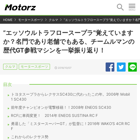
HOME
モータースポーツ
クルマ
”エッソウルトラフロースープラ”覚えていますか？名
”エッソウルトラフロースープラ”覚えています
か？名門であり老舗でもある、チームルマンの
歴代GT参戦マシンを一挙振り返り！
クルマ
モータースポーツ
2016/10/07
目次
トヨタスープラからレクサスSC430に代わったこの年。2006年 Mobil
1 SC430
前年度チャンピオンが電撃移籍！！2008年 ENEOS SC430
RCFに車両変更！ 2014年 ENEOS SUSTINA RC F
勇退した「ミスタースーパーGT」が監督に！2016年 WAKO’S 4CR RC
F
これからのレクサス勢