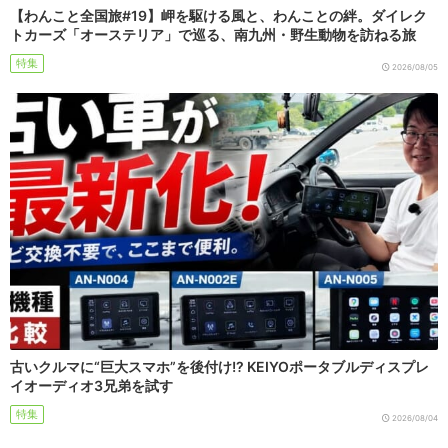
【わんこと全国旅#19】岬を駆ける風と、わんことの絆。ダイレク
トカーズ「オーステリア」で巡る、南九州・野生動物を訪ねる旅
特集
2026/08/05
古いクルマに“巨大スマホ”を後付け!? KEIYOポータブルディスプレ
イオーディオ3兄弟を試す
特集
2026/08/04