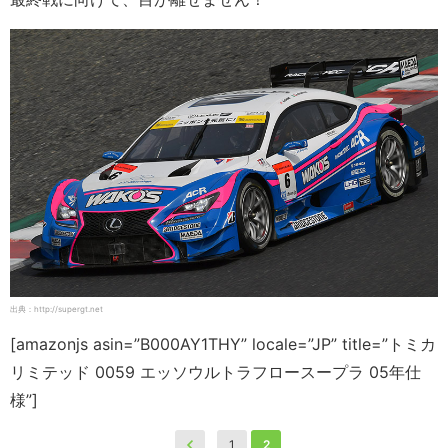
出典：http://supergt.net
[amazonjs asin=”B000AY1THY” locale=”JP” title=”トミカ
リミテッド 0059 エッソウルトラフロースープラ 05年仕
様”]
1
2