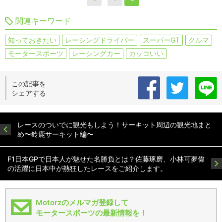
関連キーワード
知っておきたい
レーシングドライバー
スーパーGT
クルマ
モータースポーツ
レーシングカー
カッコいい
この記事を
シェアする
レースのついでに観光もしよう！サーキット周辺の観光地まと
め〜鈴鹿サーキット編〜
F1日本GPで日本人が魅せた名勝負とは？佐藤琢磨、小林可夢偉
の活躍に日本中が熱狂したレースをご紹介します。
Motorzのメルマガ登録して
モータースポーツの最新情報を！