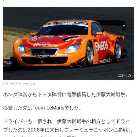
出典：http://ms.toyota.co.jp
ホンダ陣営からトヨタ陣営に電撃移籍した伊藤大輔選手。
移籍した先はTeam LeMansでした。
ドライバーも一新され、伊藤大輔選手の相方としてドライ
ブしたのは2006年に来日しフォーミュラニッポンに参戦し