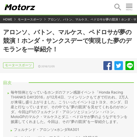
HOME
モータースポーツ
アロンソ、バトン、マルケス、ペドロサが夢の競演！ホンダ・サ
アロンソ、バトン、マルケス、ペドロサが夢の
競演！ホンダ・サンクスデーで実現した夢のデ
モランを一挙紹介！
モータースポーツ
2016/12/05
目次
毎年恒例となっているホンダのファン感謝イベント「Honda Racing
THANKS DAY2016」が12月4日、ツインリンクもてぎで行われ、2万人
が来場し盛り上がりました。こういったイベントはトヨタ、ホンダ、日
産と行なっていますが、その中でも“夢の競演”を見せてくれるのがホン
ダ。今回はF1のフェルナンド・アロンソとジェンソン・バトン、
MotoGPのマルク・マルケスとダニ・ペドロサが夢のようなデモランを
披露してくれました。今回は、その“夢の競演”を一挙紹介します。
フェルナンド・アロンソ×ホンダRA301