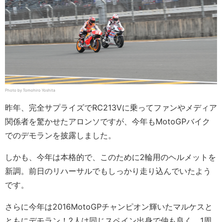
Photo by Tomohiro Yoshita
昨年、完全サプライズでRC213Vに乗ってファンやメディア
関係者を驚かせたアロンソですが、今年もMotoGPバイク
でのデモランを披露しました。
しかも、今年は本格的で、このために2輪用のヘルメットを
新調。前日のリハーサルでもしっかり走り込んでいたよう
です。
さらに今年は2016MotoGPチャンピオン輝いたマルケスと
ともにデモラン！2人は同じスペイン出身で仲も良く、1周