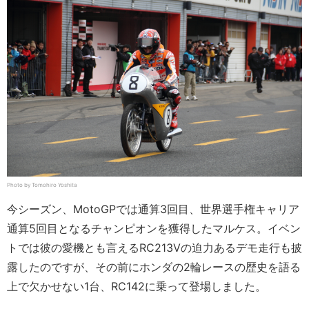
Photo by Tomohiro Yoshita
今シーズン、MotoGPでは通算3回目、世界選手権キャリア
通算5回目となるチャンピオンを獲得したマルケス。イベン
トでは彼の愛機とも言えるRC213Vの迫力あるデモ走行も披
露したのですが、その前にホンダの2輪レースの歴史を語る
上で欠かせない1台、RC142に乗って登場しました。