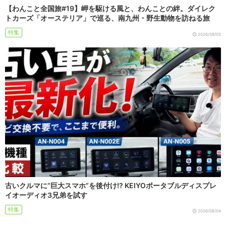
【わんこと全国旅#19】岬を駆ける風と、わんことの絆。ダイレク
トカーズ「オーステリア」で巡る、南九州・野生動物を訪ねる旅
特集
2026/08/05
古いクルマに“巨大スマホ”を後付け!? KEIYOポータブルディスプレ
イオーディオ3兄弟を試す
特集
2026/08/04