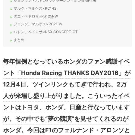
ジェンソン・バトン×マクラーレン・ホンダMP4/6
マルク・マルケス×RC142
ダニ・ペドロサ×RS125RW
アロンソ、マルケス×RC213V
バトン、ペドロサ×NSX CONCEPT-GT
まとめ
毎年恒例となっているホンダのファン感謝イベ
ント「Honda Racing THANKS DAY2016」が
12月4日、ツインリンクもてぎで行われ、2万
人が来場し盛り上がりました。こういったイベ
ントはトヨタ、ホンダ、日産と行なっています
が、その中でも“夢の競演”を見せてくれるのが
ホンダ。今回はF1のフェルナンド・アロンソと