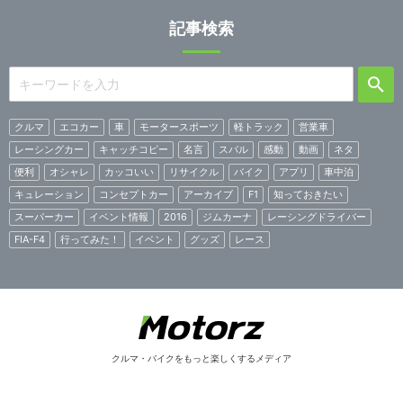
記事検索
クルマ
エコカー
車
モータースポーツ
軽トラック
営業車
レーシングカー
キャッチコピー
名言
スバル
感動
動画
ネタ
便利
オシャレ
カッコいい
リサイクル
バイク
アプリ
車中泊
キュレーション
コンセプトカー
アーカイブ
F1
知っておきたい
スーパーカー
イベント情報
2016
ジムカーナ
レーシングドライバー
FIA-F4
行ってみた！
イベント
グッズ
レース
クルマ・バイクをもっと楽しくするメディア