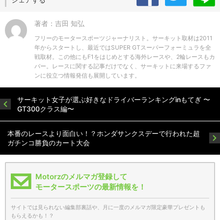
著者：吉田 知弘
フリーのモータースポーツジャーナリスト。サーキット取材は2011
年からスタートし、最近ではSUPER GTスーパーフォーミュラを全
戦取材。この他にもF1をはじめとする海外レースや、2輪レースもカ
バー。レースに関する記事だけでなく、サーキットに来場するファ
ンに役立つ情報発信も展開しています。
サーキット女子が選ぶ好きなドライバーランキングinもてぎ 〜
GT300クラス編〜
本番のレースより面白い！？ホンダサンクスデーで行われた超
ガチンコ勝負のカート大会
Motorzのメルマガ登録して
モータースポーツの最新情報を！
サイトでは見られない編集部裏話や、月に一度のメルマガ限定豪華プレゼントも
もらえるかも！？