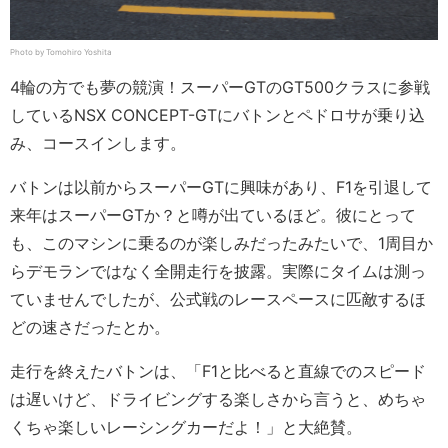
Photo by Tomohiro Yoshita
4輪の方でも夢の競演！スーパーGTのGT500クラスに参戦
しているNSX CONCEPT-GTにバトンとペドロサが乗り込
み、コースインします。
バトンは以前からスーパーGTに興味があり、F1を引退して
来年はスーパーGTか？と噂が出ているほど。彼にとって
も、このマシンに乗るのが楽しみだったみたいで、1周目か
らデモランではなく全開走行を披露。実際にタイムは測っ
ていませんでしたが、公式戦のレースペースに匹敵するほ
どの速さだったとか。
走行を終えたバトンは、「F1と比べると直線でのスピード
は遅いけど、ドライビングする楽しさから言うと、めちゃ
くちゃ楽しいレーシングカーだよ！」と大絶賛。